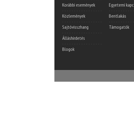
Korábbi események
Egyetemi kapc
Közlemények
Bentlakás
Sajtóvisszhang
Támogatók
Álláshirdetés
Blogok