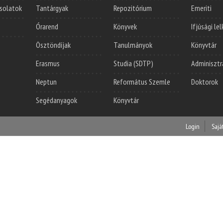
solatok
Tantárgyak
Repozitórium
Emeriti
Órarend
Könyvek
Ifjúsági le
Ösztöndíjak
Tanulmányok
Könyvtár
Erasmus
Studia (SDTP)
Adminisztr
Neptun
Református Szemle
Doktorok
Segédanyagok
Könyvtár
Login
Sajá