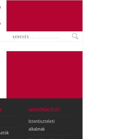
U
N
O
Keresés
K
AKADÉMIAI ÉLET
Istentiszteleti
alkalmak
tatók