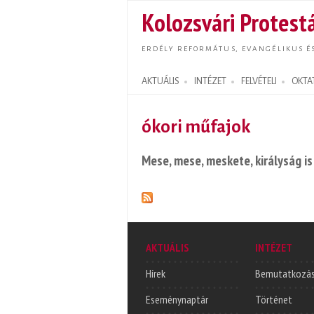
Kolozsvári Protestá
ERDÉLY REFORMÁTUS, EVANGÉLIKUS É
AKTUÁLIS
INTÉZET
FELVÉTELI
OKTA
Search form
ókori műfajok
Mese, mese, meskete, királyság i
AKTUÁLIS
INTÉZET
Hírek
Bemutatkozá
Eseménynaptár
Történet