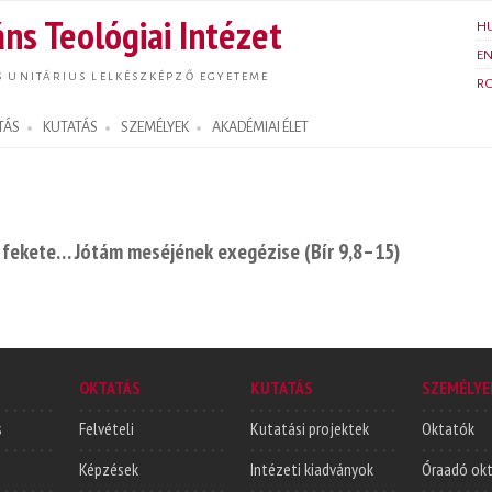
Ugrás a
ns Teológiai Intézet
H
tartalomra
E
S UNITÁRIUS LELKÉSZKÉPZŐ EGYETEME
R
TÁS
KUTATÁS
SZEMÉLYEK
AKADÉMIAI ÉLET
s fekete… Jótám meséjének exegézise (Bír 9,8–15)
OKTATÁS
KUTATÁS
SZEMÉLYE
s
Felvételi
Kutatási projektek
Oktatók
Képzések
Intézeti kiadványok
Óraadó ok