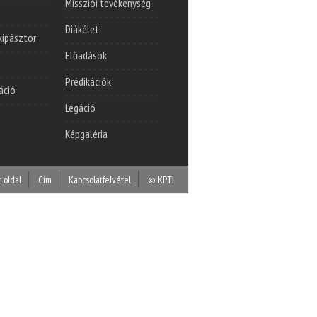
Missziói tevékenység
Diákélet
lkipásztor
Előadások
Prédikációk
áció
Legáció
Képgaléria
t oldal
Cím
Kapcsolatfelvétel
© KPTI