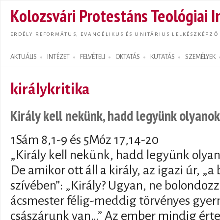
Ugrás
Kolozsvári Protestáns Teológiai I
tarta
ERDÉLY REFORMÁTUS, EVANGÉLIKUS ÉS UNITÁRIUS LELKÉSZKÉPZŐ
AKTUÁLIS
INTÉZET
FELVÉTELI
OKTATÁS
KUTATÁS
SZEMÉLYEK
Search form
királykritika
Király kell nekünk, hadd legyünk olyano
1Sám 8,1-9 és 5Móz 17,14-20
„Király kell nekünk, hadd legyünk olyan
De amikor ott áll a király, az igazi úr, „a
szívében”: „Király? Ugyan, ne bolondoz
ácsmester félig-meddig törvényes gy
császárunk van…” Az ember mindig érte