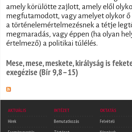
amely körülötte zajlott, amely elől olyk
megfutamodott, vagy amelyet olykor ő 
a történelemértelmezésnek a tétje legt
megmaradás, vagy éppen (ha olyan hel
értelmező) a politikai túlélés.
Mese, mese, meskete, királyság is feke
exegézise (Bír 9,8–15)
AKTUÁLIS
INTÉZET
OKTATÁS
Hírek
Bemutatkozás
Felvételi
Eseménynaptár
Történet
Képzések