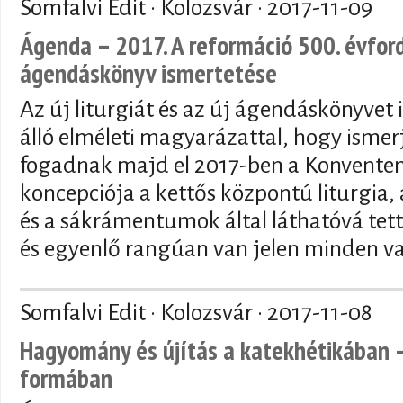
Somfalvi Edit · Kolozsvár ·
2017-11-09
Ágenda – 2017. A reformáció 500. évford
ágendáskönyv ismertetése
Az új liturgiát és az új ágendáskönyvet
álló elméleti magyarázattal, hogy ismer
fogadnak majd el 2017-ben a Konventen.
koncepciója a kettős központú liturgia,
és a sákrámentumok által láthatóvá tet
és egyenlő rangúan van jelen minden vas
Somfalvi Edit · Kolozsvár ·
2017-11-08
Hagyomány és újítás a katekhétikában –
formában