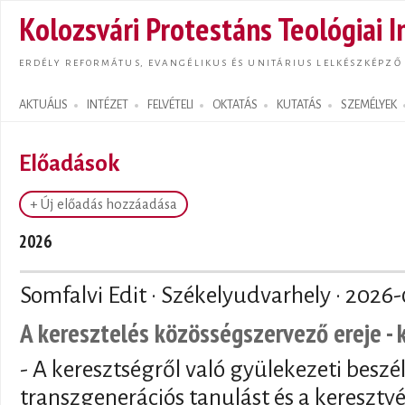
Ugrás
Kolozsvári Protestáns Teológiai I
tarta
ERDÉLY REFORMÁTUS, EVANGÉLIKUS ÉS UNITÁRIUS LELKÉSZKÉPZŐ
AKTUÁLIS
INTÉZET
FELVÉTELI
OKTATÁS
KUTATÁS
SZEMÉLYEK
Search form
Előadások
+ Új előadás hozzáadása
2026
Somfalvi Edit · Székelyudvarhely ·
2026-
A keresztelés közösségszervező ereje - 
- A keresztségről való gyülekezeti beszé
transzgenerációs tanulást és a keresztyé