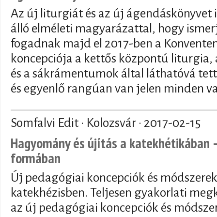
Az új liturgiát és az új ágendáskönyvet
álló elméleti magyarázattal, hogy ismer
fogadnak majd el 2017-ben a Konventen.
koncepciója a kettős központú liturgia,
és a sákrámentumok által láthatóvá tet
és egyenlő rangúan van jelen minden vas
Somfalvi Edit · Kolozsvár ·
2017-02-15
Hagyomány és újítás a katekhétikában –
formában
Új pedagógiai koncepciók és módszerek
katekhézisben. Teljesen gyakorlati megk
az új pedagógiai koncepciók és módsze