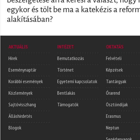
egykor és tölt be ma a katekézis a refor
alakításában?
AKTUÁLIS
INTÉZET
OKTATÁS
Hírek
Bemutatkozás
Felvételi
Eseménynaptár
Történet
Képzések
Korábbi események
Egyetemi kapcsolatok
Tantárgyak
Közlemények
Bentlakás
Órarend
Sajtóvisszhang
Támogatók
Ösztöndíjak
Álláshirdetés
Erasmus
Blogok
Neptun
Segédanyagok