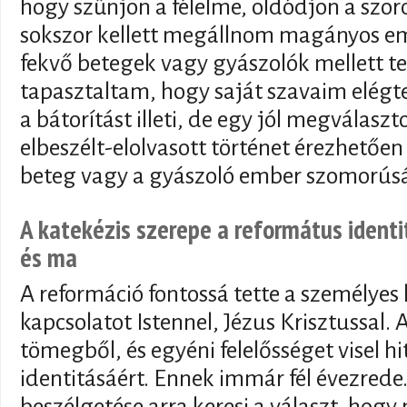
hogy szűnjön a félelme, oldódjon a szor
sokszor kellett megállnom magányos e
fekvő betegek vagy gyászolók mellett 
tapasztaltam, hogy saját szavaim elégt
a bátorítást illeti, de egy jól megválasz
elbeszélt-elolvasott történet érezhetőe
beteg vagy a gyászoló ember szomorúsá
A katekézis szerepe a református ident
és ma
A reformáció fontossá tette a személyes 
kapcsolatot Istennel, Jézus Krisztussal. 
tömegből, és egyéni felelősséget visel hi
identitásáért. Ennek immár fél évezrede.
beszélgetése arra keresi a választ, hogy 