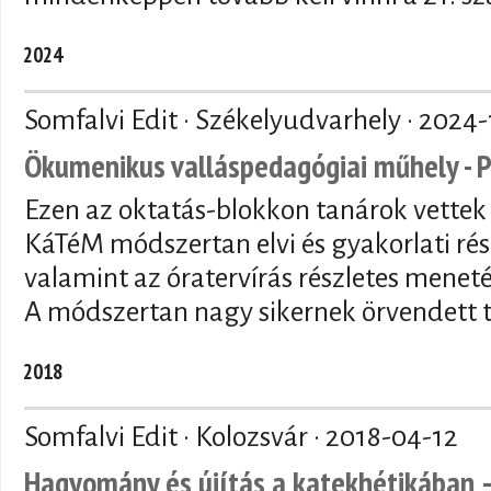
2024
Somfalvi Edit · Székelyudvarhely ·
2024-
Ökumenikus valláspedagógiai műhely - 
Ezen az oktatás-blokkon tanárok vettek r
KáTéM módszertan elvi és gyakorlati ré
valamint az óratervírás részletes meneté
A módszertan nagy sikernek örvendett t
2018
Somfalvi Edit · Kolozsvár ·
2018-04-12
Hagyomány és újítás a katekhétikában –