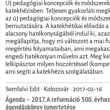
Új pedagógiai koncepciók és módszerek
katekhézisben. Teljesen gyakorlati megk
az új pedagógiai koncepciók és módsze
bemutatására. A katekhétikai előadás a 
alacsony hatékonyságából indul ki, azaz
megállapítja, hogy mi változott a mai f
megértési folyamataiban, ami megakasz
engedi hatékonyan művelni azt. Meg kell 
lelkipásztor milyen hozzértéssel (kompe
ami segíti a katekhézis szolgálatában.
Somfalvi Edit · Kolozsvár ·
2017-02-16
Ágenda – 2017. A reformáció 500. évford
ágendáskönyv ismertetése