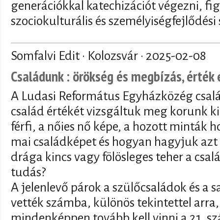
generációkkal katechizációt végezni, fi
szociokulturális és személyiségfejlődés
Somfalvi Edit · Kolozsvár ·
2025-02-08
Családunk : örökség és megbízás, érték 
A Ludasi Református Egyházközég csal
család értékét vizsgáltuk meg korunk kih
férfi, a nőies nő képe, a hozott minták
mai családképet és hogyan hagyjuk azt 
drága kincs vagy fölösleges teher a csal
tudás?
A jelenlevő párok a szülőcsaládok és a 
vették számba, különös tekintettel arra,
mindenképpen tovább kell vinni a 21. s