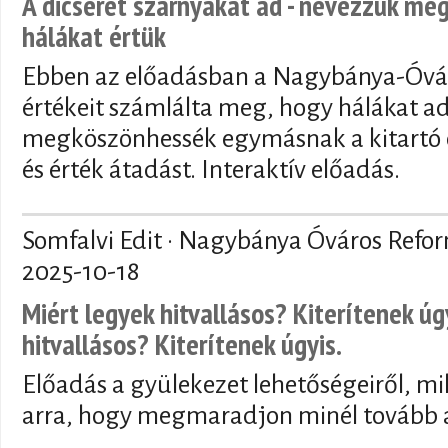
A dicséret szárnyakat ad - nevezzük meg
hálákat értük
Ebben az előadásban a Nagybánya-Óvár
értékeit számlálta meg, hogy hálákat a
megköszönhessék egymásnak a kitartó 
és érték átadást. Interaktív előadás.
Somfalvi Edit · Nagybánya Óváros Refo
2025-10-18
Miért legyek hitvallásos? Kiterítenek úg
hitvallásos? Kiterítenek úgyis.
Előadás a gyülekezet lehetőségeiről, mi
arra, hogy megmaradjon minél tovább a