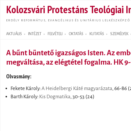
Ugrás
Kolozsvári Protestáns Teológiai I
tarta
ERDÉLY REFORMÁTUS, EVANGÉLIKUS ÉS UNITÁRIUS LELKÉSZKÉPZŐ
AKTUÁLIS
INTÉZET
FELVÉTELI
OKTATÁS
KUTATÁS
SZEMÉLYEK
Search form
A bűnt büntető igazságos Isten. Az emb
megváltása, az elégtétel fogalma. HK 9-
Olvasmány:
Fekete Károly:
A Heidelbergi Káté magyarázata
, 66-86 (
Barth Károly:
Kis Dogmatika
, 30-53 (24)