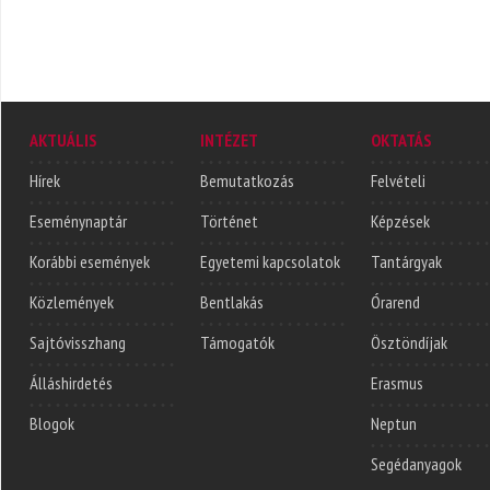
AKTUÁLIS
INTÉZET
OKTATÁS
Hírek
Bemutatkozás
Felvételi
Eseménynaptár
Történet
Képzések
Korábbi események
Egyetemi kapcsolatok
Tantárgyak
Közlemények
Bentlakás
Órarend
Sajtóvisszhang
Támogatók
Ösztöndíjak
Álláshirdetés
Erasmus
Blogok
Neptun
Segédanyagok