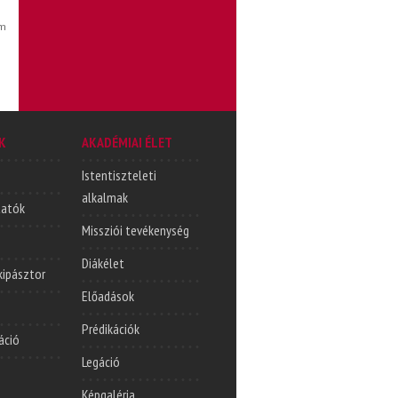
em
K
AKADÉMIAI ÉLET
Istentiszteleti
alkalmak
tatók
Missziói tevékenység
Diákélet
lkipásztor
Előadások
Prédikációk
áció
Legáció
Képgaléria