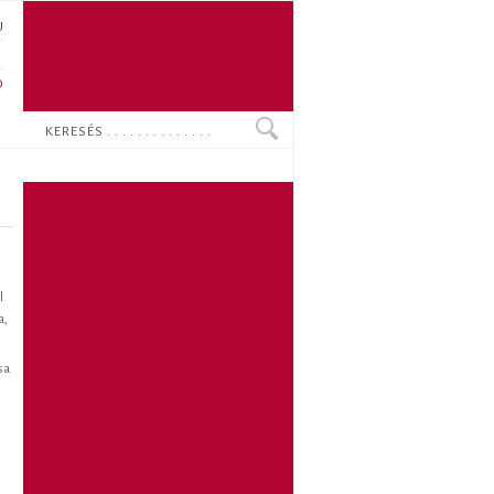
U
N
O
Keresés
l
a,
sa