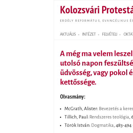
Kolozsvári Protestá
ERDÉLY REFORMÁTUS, EVANGÉLIKUS É
AKTUÁLIS
INTÉZET
FELVÉTELI
OKTA
Search form
A még ma velem leszel
utolsó napon feszülts
üdvösség, vagy pokol 
kettőssége.
Olvasmány:
McGrath, Alister:
Bevezetés a kere
Tillich, Paul:
Rendszeres teológia
, 
Török István:
Dogmatika
, 483-494 