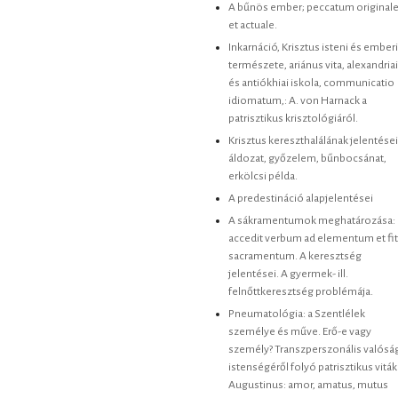
A bűnös ember; peccatum original
et actuale.
Inkarnáció, Krisztus isteni és emberi
természete, ariánus vita, alexandriai
és antiókhiai iskola, communicatio
idiomatum,: A. von Harnack a
patrisztikus krisztológiáról.
Krisztus kereszthalálának jelentései
áldozat, győzelem, bűnbocsánat,
erkölcsi példa.
A predestináció alapjelentései
A sákramentumok meghatározása:
accedit verbum ad elementum et fit
sacramentum. A keresztség
jelentései. A gyermek- ill.
felnőttkeresztség problémája.
Pneumatológia: a Szentlélek
személye és műve. Erő-e vagy
személy? Transzperszonális valósá
istenségéről folyó patrisztikus viták
Augustinus: amor, amatus, mutus