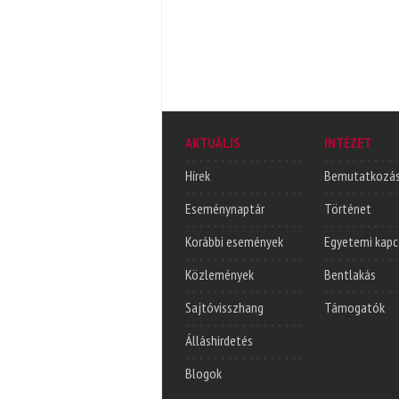
AKTUÁLIS
INTÉZET
Hírek
Bemutatkozá
Eseménynaptár
Történet
Korábbi események
Egyetemi kapc
Közlemények
Bentlakás
Sajtóvisszhang
Támogatók
Álláshirdetés
Blogok