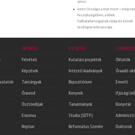
amor.
Isten Országa a már most – még n
feszültségében; a lélek
halhatatlanságának vitája és ennek
teológiai relevanciája.
OKTATÁS
KUTATÁS
SZEMÉLYE
s
Felvételi
Kutatási projektek
Oktatók
Képzések
Intézeti kiadványok
Óraadó ok
solatok
Tantárgyak
Repozitórium
Emeriti
Órarend
Könyvek
Ifjúsági le
Ösztöndíjak
Tanulmányok
Könyvtár
Erasmus
Studia (SDTP)
Adminisztr
Neptun
Református Szemle
Doktorok