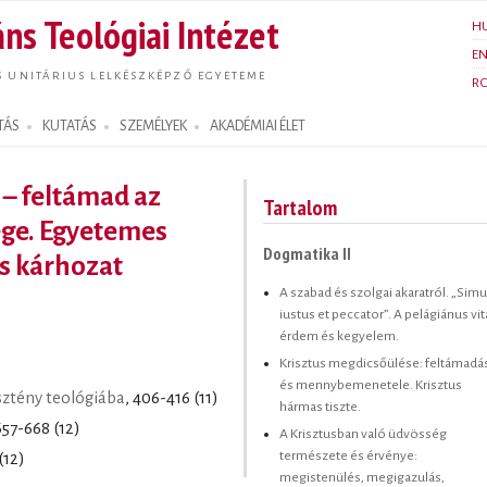
Ugrás a
ns Teológiai Intézet
H
tartalomra
E
S UNITÁRIUS LELKÉSZKÉPZŐ EGYETEME
R
TÁS
KUTATÁS
SZEMÉLYEK
AKADÉMIAI ÉLET
 – feltámad az
Tartalom
ége. Egyetemes
Dogmatika II
és kárhozat
A szabad és szolgai akaratról. „Simu
iustus et peccator”. A pelágiánus vit
érdem és kegyelem.
Krisztus megdicsőülése: feltámadá
és mennybemenetele. Krisztus
sztény teológiába
, 406-416 (11)
hármas tiszte.
657-668 (12)
A Krisztusban való üdvösség
természete és érvénye:
(12)
megistenülés, megigazulás,