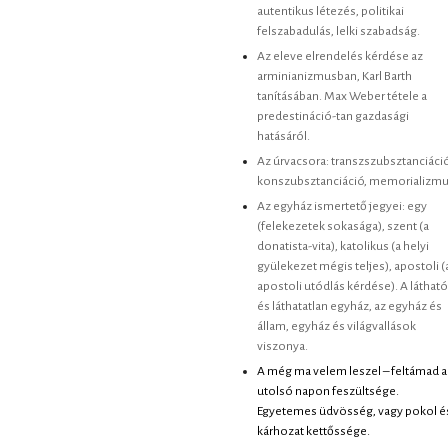
autentikus létezés, politikai
felszabadulás, lelki szabadság.
Az eleve elrendelés kérdése az
arminianizmusban, Karl Barth
tanításában. Max Weber tétele a
predestináció-tan gazdasági
hatásáról.
Az úrvacsora: transzszubsztanciáció
konszubsztanciáció, memorializmu
Az egyház ismertető jegyei: egy
(felekezetek sokasága), szent (a
donatista-vita), katolikus (a helyi
gyülekezet mégis teljes), apostoli (
apostoli utódlás kérdése). A látható
és láthatatlan egyház, az egyház és
állam, egyház és világvallások
viszonya.
A még ma velem leszel – feltámad a
utolsó napon feszültsége.
Egyetemes üdvösség, vagy pokol é
kárhozat kettőssége.