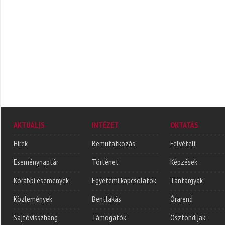
AKTUÁLIS
INTÉZET
OKTATÁS
Hírek
Bemutatkozás
Felvételi
Eseménynaptár
Történet
Képzések
Korábbi események
Egyetemi kapcsolatok
Tantárgyak
Közlemények
Bentlakás
Órarend
Sajtóvisszhang
Támogatók
Ösztöndíjak