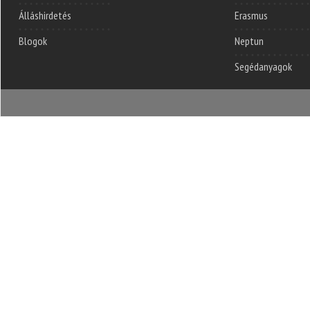
Álláshirdetés
Erasmus
Blogok
Neptun
Segédanyagok