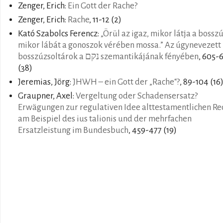
Zenger, Erich:
Ein Gott der Rache?
Zenger, Erich:
Rache
, 11-12 (2)
Kató Szabolcs Ferencz:
„Örül az igaz, mikor látja a bosszú
mikor lábát a gonoszok vérében mossa.” Az úgynevezett
bosszúzsoltárok a נקם szemantikájának fényében
, 605-
(38)
Jeremias, Jörg:
JHWH – ein Gott der „Rache“?
, 89-104 (16
Graupner, Axel:
Vergeltung oder Schadensersatz?
Erwägungen zur regulativen Idee alttestamentlichen Re
am Beispiel des ius talionis und der mehrfachen
Ersatzleistung im Bundesbuch
, 459-477 (19)