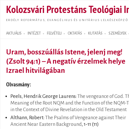
Ugrás
Kolozsvári Protestáns Teológiai I
tarta
ERDÉLY REFORMÁTUS, EVANGÉLIKUS ÉS UNITÁRIUS LELKÉSZKÉPZŐ
AKTUÁLIS
INTÉZET
FELVÉTELI
OKTATÁS
KUTATÁS
SZEMÉLYEK
Search form
Uram, bosszúállás Istene, jelenj meg!
(Zsolt 94:1) – A negatív érzelmek helye
Izrael hitvilágában
Olvasmány:
Peels, Hendrik George Laurens:
The vengeance of God. T
Meaning of the Root NQM and the Function of the NQM-T
in the Context of Divine Revelation in the Old Testament
Althann, Robert:
The Psalms of Vengeance against Their
Ancient Near Eastern Background
, 1-11 (11)