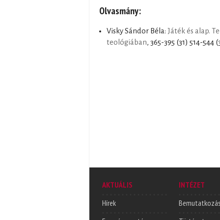
Olvasmány:
Visky Sándor Béla:
Játék és alap. T
teológiában
, 365-395 (31) 514-544 (
AKTUÁLIS
INTÉZET
Hírek
Bemutatkozá