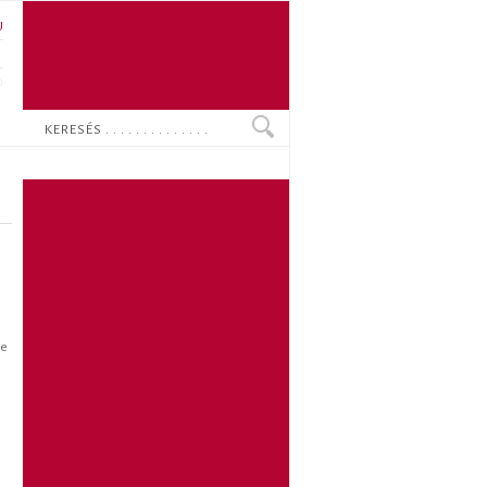
U
N
O
Keresés
se