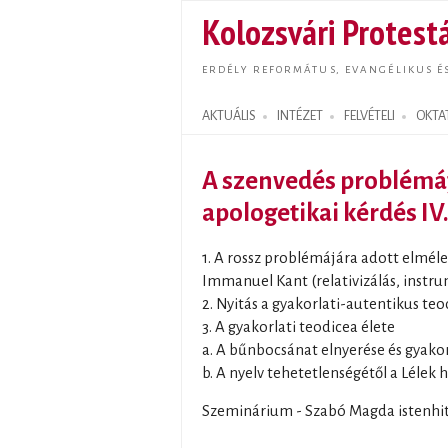
Kolozsvári Protestá
ERDÉLY REFORMÁTUS, EVANGÉLIKUS É
AKTUÁLIS
INTÉZET
FELVÉTELI
OKTA
Search form
A szenvedés problémá
apologetikai kérdés IV
1. A rossz problémájára adott elméle
Immanuel Kant (relativizálás, instru
2. Nyitás a gyakorlati-autentikus teo
3. A gyakorlati teodicea élete
a. A bűnbocsánat elnyerése és gyako
b. A nyelv tehetetlenségétől a Lélek
Szeminárium - Szabó Magda istenhi