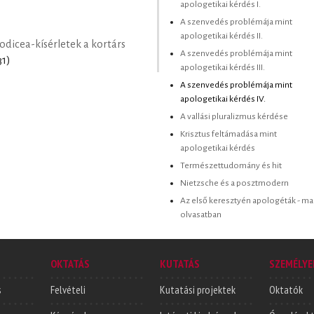
apologetikai kérdés I.
A szenvedés problémája mint
apologetikai kérdés II.
eodicea-kísérletek a kortárs
A szenvedés problémája mint
31)
apologetikai kérdés III.
A szenvedés problémája mint
apologetikai kérdés IV.
A vallási pluralizmus kérdése
Krisztus feltámadása mint
apologetikai kérdés
Természettudomány és hit
Nietzsche és a posztmodern
Az első keresztyén apologéták - ma
olvasatban
OKTATÁS
KUTATÁS
SZEMÉLYE
s
Felvételi
Kutatási projektek
Oktatók