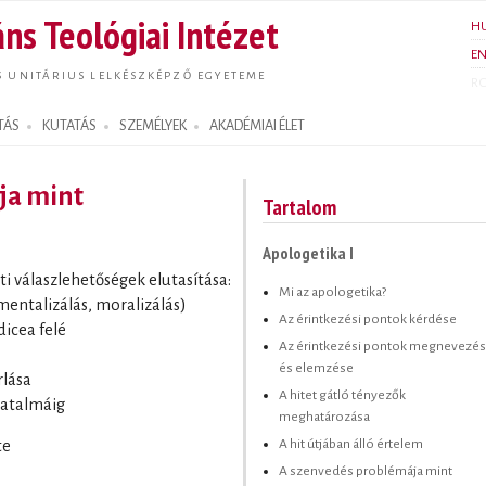
Ugrás a
ns Teológiai Intézet
H
tartalomra
E
S UNITÁRIUS LELKÉSZKÉPZŐ EGYETEME
R
TÁS
KUTATÁS
SZEMÉLYEK
AKADÉMIAI ÉLET
ja mint
Tartalom
.
Apologetika I
ti válaszlehetőségek elutasítása:
Mi az apologetika?
mentalizálás, moralizálás)
Az érintkezési pontok kérdése
dicea felé
Az érintkezési pontok megnevezé
és elemzése
rlása
A hitet gátló tényezők
 hatalmáig
meghatározása
A hit útjában álló értelem
te
A szenvedés problémája mint