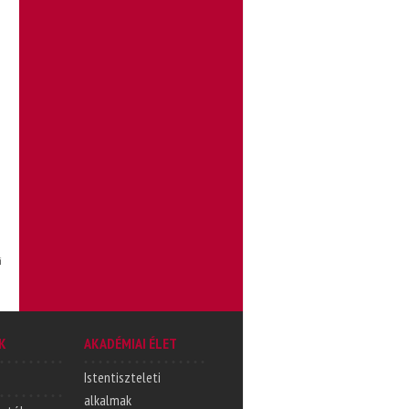
i
K
AKADÉMIAI ÉLET
Istentiszteleti
alkalmak