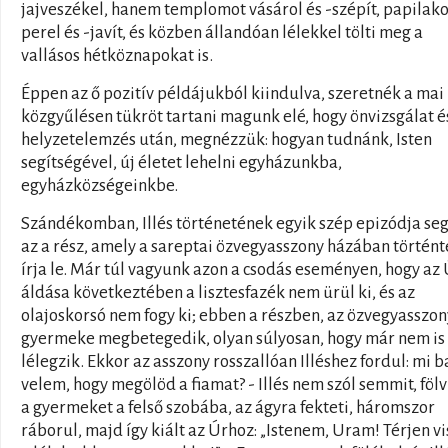
jajveszékel, hanem templomot vásárol és -szépít, papilako
perel és -javít, és közben állandóan lélekkel tölti meg a
vallásos hétköznapokat is.
Éppen az ő pozitív példájukból kiindulva, szeretnék a mai 
közgyűlésen tükröt tartani magunk elé, hogy önvizsgálat é
helyzetelemzés után, megnézzük: hogyan tudnánk, Isten
segítségével, új életet lehelni egyházunkba,
egyházközségeinkbe.
Szándékomban, Illés történetének egyik szép epizódja seg
az a rész, amely a sareptai özvegyasszony házában történ
írja le. Már túl vagyunk azon a csodás eseményen, hogy az
áldása következtében a lisztesfazék nem ürül ki, és az
olajoskorsó nem fogy ki; ebben a részben, az özvegyasszon
gyermeke megbetegedik, olyan súlyosan, hogy már nem is
lélegzik. Ekkor az asszony rosszallóan Illéshez fordul: mi 
velem, hogy megölöd a fiamat? - Illés nem szól semmit, fölv
a gyermeket a felső szobába, az ágyra fekteti, háromszor
ráborul, majd így kiált az Úrhoz: „Istenem, Uram! Térjen v