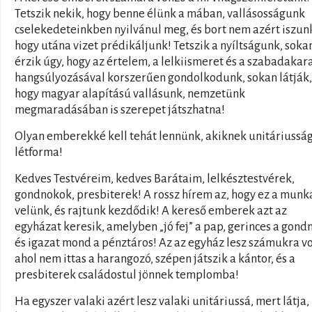
Tetszik nekik, hogy benne élünk a mában, vallásosságunk
cselekedeteinkben nyilvánul meg, és bort nem azért iszun
hogy utána vizet prédikáljunk! Tetszik a nyíltságunk, soka
érzik úgy, hogy az értelem, a lelkiismeret és a szabadakar
hangsúlyozásával korszerűen gondolkodunk, sokan látják,
hogy magyar alapítású vallásunk, nemzetünk
megmaradásában is szerepet játszhatna!
Olyan emberekké kell tehát lennünk, akiknek unitáriussá
létforma!
Kedves Testvéreim, kedves Barátaim, lelkésztestvérek,
gondnokok, presbiterek! A rossz hírem az, hogy ez a munk
velünk, és rajtunk kezdődik! A kereső emberek azt az
egyházat keresik, amelyben „jó fej” a pap, gerinces a gond
és igazat mond a pénztáros! Az az egyház lesz számukra v
ahol nem ittas a harangozó, szépen játszik a kántor, és a
presbiterek családostul jönnek templomba!
Ha egyszer valaki azért lesz valaki unitáriussá, mert látja,