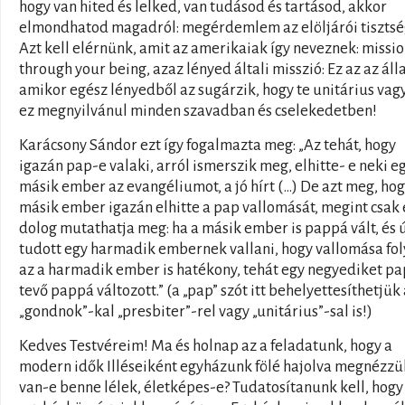
hogy van hited és lelked, van tudásod és tartásod, akkor
elmondhatod magadról: megérdemlem az elöljárói tisztsé
Azt kell elérnünk, amit az amerikaiak így neveznek: missi
through your being, azaz lényed általi misszió: Ez az az áll
amikor egész lényedből az sugárzik, hogy te unitárius vagy
ez megnyilvánul minden szavadban és cselekedetben!
Karácsony Sándor ezt így fogalmazta meg: „Az tehát, hogy
igazán pap-e valaki, arról ismerszik meg, elhitte- e neki e
másik ember az evangéliumot, a jó hírt (…) De azt meg, hog
másik ember igazán elhitte a pap vallomását, megint csak
dolog mutathatja meg: ha a másik ember is pappá vált, és 
tudott egy harmadik embernek vallani, hogy vallomása fol
az a harmadik ember is hatékony, tehát egy negyediket p
tevő pappá változott.” (a „pap” szót itt behelyettesíthetjük 
„gondnok”-kal „presbiter”-rel vagy „unitárius”-sal is!)
Kedves Testvéreim! Ma és holnap az a feladatunk, hogy a
modern idők Illéseiként egyházunk fölé hajolva megnézzü
van-e benne lélek, életképes-e? Tudatosítanunk kell, hogy