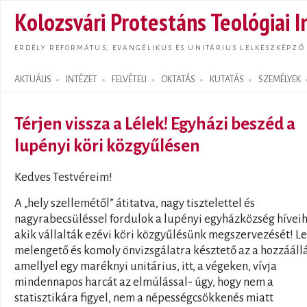
Ugrás
Kolozsvári Protestáns Teológiai I
tarta
ERDÉLY REFORMÁTUS, EVANGÉLIKUS ÉS UNITÁRIUS LELKÉSZKÉPZŐ
AKTUÁLIS
INTÉZET
FELVÉTELI
OKTATÁS
KUTATÁS
SZEMÉLYEK
Search form
Térjen vissza a Lélek! Egyházi beszéd a
lupényi köri közgyűlésen
Kedves Testvéreim!
A „hely szellemétől” átitatva, nagy tisztelettel és
nagyrabecsüléssel fordulok a lupényi egyházközség híveih
akik vállalták ezévi köri közgyűlésünk megszervezését! Le
melengető és komoly önvizsgálatra késztető az a hozzáállá
amellyel egy maréknyi unitárius, itt, a végeken, vívja
mindennapos harcát az elmúlással- úgy, hogy nem a
statisztikára figyel, nem a népességcsökkenés miatt