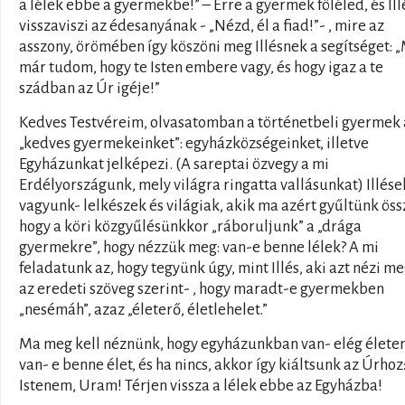
a lélek ebbe a gyermekbe!” – Erre a gyermek föléled, és Ill
visszaviszi az édesanyának - „Nézd, él a fiad!”- , mire az
asszony, örömében így köszöni meg Illésnek a segítséget: 
már tudom, hogy te Isten embere vagy, és hogy igaz a te
szádban az Úr igéje!”
Kedves Testvéreim, olvasatomban a történetbeli gyermek 
„kedves gyermekeinket”: egyházközségeinket, illetve
Egyházunkat jelképezi. (A sareptai özvegy a mi
Erdélyországunk, mely világra ringatta vallásunkat) Illése
vagyunk- lelkészek és világiak, akik ma azért gyűltünk öss
hogy a köri közgyűlésünkkor „ráboruljunk” a „drága
gyermekre”, hogy nézzük meg: van-e benne lélek? A mi
feladatunk az, hogy tegyünk úgy, mint Illés, aki azt nézi me
az eredeti szöveg szerint- , hogy maradt-e gyermekben
„nesémáh”, azaz „életerő, életlehelet.”
Ma meg kell néznünk, hogy egyházunkban van- elég életer
van- e benne élet, és ha nincs, akkor így kiáltsunk az Úrhoz
Istenem, Uram! Térjen vissza a lélek ebbe az Egyházba!