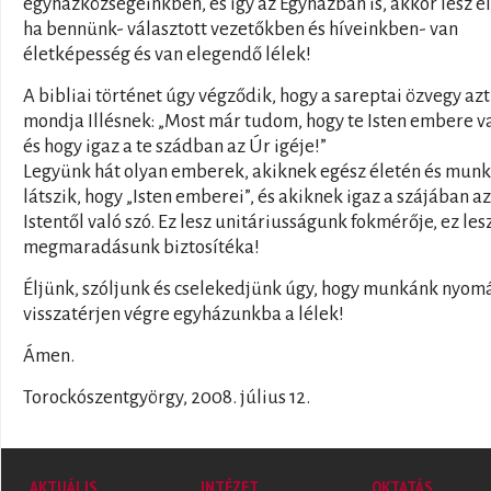
egyházközségeinkben, és így az Egyházban is, akkor lesz él
ha bennünk- választott vezetőkben és híveinkben- van
életképesség és van elegendő lélek!
A bibliai történet úgy végződik, hogy a sareptai özvegy azt
mondja Illésnek: „Most már tudom, hogy te Isten embere v
és hogy igaz a te szádban az Úr igéje!”
Legyünk hát olyan emberek, akiknek egész életén és mun
látszik, hogy „Isten emberei”, és akiknek igaz a szájában az
Istentől való szó. Ez lesz unitáriusságunk fokmérője, ez les
megmaradásunk biztosítéka!
Éljünk, szóljunk és cselekedjünk úgy, hogy munkánk nyom
visszatérjen végre egyházunkba a lélek!
Ámen.
Torockószentgyörgy, 2008. július 12.
AKTUÁLIS
INTÉZET
OKTATÁS