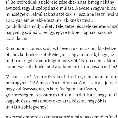
1.) Beletörődünk az előrejelzésekbe- adatik még néhány
évtized, tegyük széppé az elmúlást, „kevesen vagyunk, de
minőségiek”, „elmúltak az aztékok is, lesz, ami lesz!” (Mára
2.) Olyan emberekké leszünk, akiknek szavai,
gondolkodásmódja, életvitele, tettei és cselekedetei vonz
nagyvilág számára, és így, egyre többen fognak hozzánk
csatlakozni!
Kimondom a bűvös szót: ezt nevezzük missziónak! - Évtize
óta ódzkodunk e szótól! Még mi is úgy tanultuk, hogy „az
unitárius egyház nem folytat missziót!” No, ha nem, akkor 
csendesen kihalunk, mint a valamikori Tirannosaurus Rex!
Mi a misszió?- Nem erőszakos hittérítés, nem betanult du
nem agymosás! A misszió = életforma. A misszió azt jelenti
hogy vallásosságom, erkölcsösségem, tartásom,
gerincességem, szavaim és tetteim hirdetik azt, hogy unitá
vagyok, és ez más embereket arra késztet, hogy ők is
unitáriusok legyenek!
A kereső emberek számára vonzó a mi világszemléletünk!