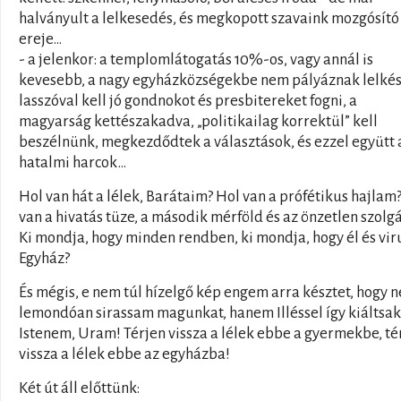
halványult a lelkesedés, és megkopott szavaink mozgósító
ereje…
- a jelenkor: a templomlátogatás 10%-os, vagy annál is
kevesebb, a nagy egyházközségekbe nem pályáznak lelkés
lasszóval kell jó gondnokot és presbitereket fogni, a
magyarság kettészakadva, „politikailag korrektül” kell
beszélnünk, megkezdődtek a választások, és ezzel együtt 
hatalmi harcok…
Hol van hát a lélek, Barátaim? Hol van a prófétikus hajlam
van a hivatás tüze, a második mérföld és az önzetlen szolgá
Ki mondja, hogy minden rendben, ki mondja, hogy él és vir
Egyház?
És mégis, e nem túl hízelgő kép engem arra késztet, hogy n
lemondóan sirassam magunkat, hanem Illéssel így kiáltsak
Istenem, Uram! Térjen vissza a lélek ebbe a gyermekbe, té
vissza a lélek ebbe az egyházba!
Két út áll előttünk: