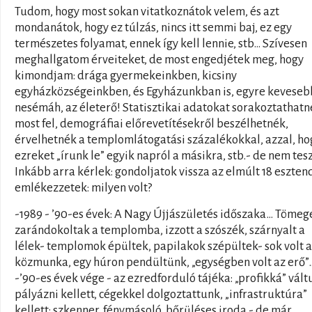
Tudom, hogy most sokan vitatkoznátok velem, és azt
mondanátok, hogy ez túlzás, nincs itt semmi baj, ez egy
természetes folyamat, ennek így kell lennie, stb… Szívesen
meghallgatom érveiteket, de most engedjétek meg, hogy
kimondjam: drága gyermekeinkben, kicsiny
egyházközségeinkben, és Egyházunkban is, egyre keveseb
nesémáh, az életerő! Statisztikai adatokat sorakoztathat
most fel, demográfiai előrevetítésekről beszélhetnék,
érvelhetnék a templomlátogatási százalékokkal, azzal, ho
ezreket „írunk le” egyik napról a másikra, stb.- de nem te
Inkább arra kérlek: gondoljatok vissza az elmúlt 18 eszten
emlékezzetek: milyen volt?
-1989 - ’90-es évek: A Nagy Újjászületés időszaka… Tömeg
zarándokoltak a templomba, izzott a szószék, szárnyalt a
lélek- templomok épültek, papilakok szépültek- sok volt a
közmunka, egy húron pendültünk, „egységben volt az erő”
-’90-es évek vége - az ezredforduló tájéka: „profikká” vált
pályázni kellett, cégekkel dolgoztattunk, „infrastruktúra”
kellett: szkenner, fénymásoló, bőrüléses iroda - de már