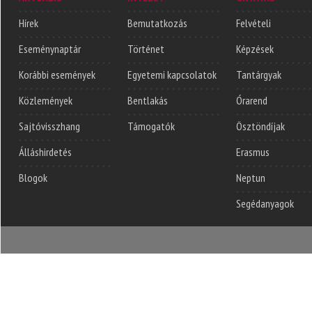
Hírek
Bemutatkozás
Felvételi
Eseménynaptár
Történet
Képzések
Korábbi események
Egyetemi kapcsolatok
Tantárgyak
Közlemények
Bentlakás
Órarend
Sajtóvisszhang
Támogatók
Ösztöndíjak
Álláshirdetés
Erasmus
Blogok
Neptun
Segédanyagok