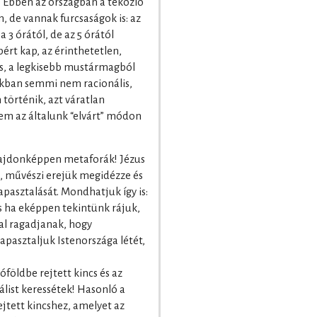
 Ebben az országban a tékozló
, de vannak furcsaságok is: az
a 3 órától, de az 5 órától
ért kap, az érinthetetlen,
ős, a legkisebb mustármagból
tokban semmi nem racionális,
történik, azt váratlan
nem az általunk “elvárt” módon
lajdonképpen metaforák! Jézus
, művészi erejük megidézze és
apasztalását. Mondhatjuk így is:
s ha eképpen tekintünk rájuk,
l ragadjanak, hogy
apasztaljuk Istenországa létét,
óföldbe rejtett kincs és az
list keressétek! Hasonló a
jtett kincshez, amelyet az