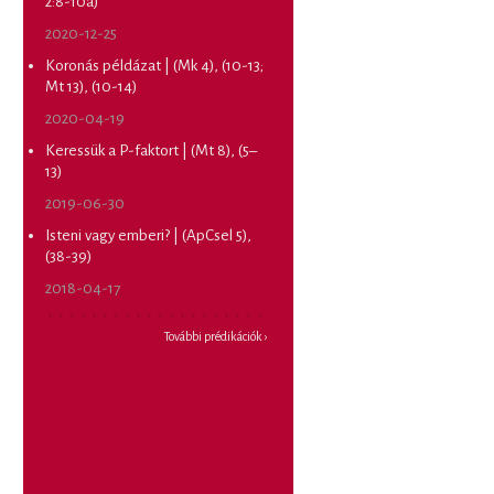
2:8-10a)
2020-12-25
Koronás példázat | (Mk 4), (10-13;
Mt 13), (10-14)
2020-04-19
Keressük a P-faktort | (Mt 8), (5–
13)
2019-06-30
Isteni vagy emberi? | (ApCsel 5),
(38-39)
2018-04-17
További prédikációk ›