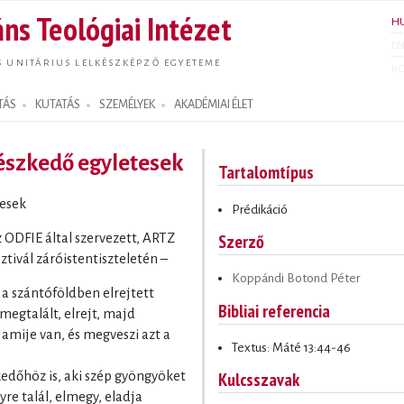
Ugrás a
ns Teológiai Intézet
H
tartalomra
E
S UNITÁRIUS LELKÉSZKÉPZŐ EGYETEME
R
TÁS
KUTATÁS
SZEMÉLYEK
AKADÉMIAI ÉLET
észkedő egyletesek
Tartalomtípus
tesek
Prédikáció
Szerző
z ODFIE által szervezett, ARTZ
ztivál záróistentiszteletén –
Koppándi Botond Péter
a szántóföldben elrejtett
Bibliai referencia
egtalált, elrejt, majd
mije van, és megveszi azt a
Textus: Máté 13:44-46
Kulcsszavak
edőhöz is, aki szép gyöngyöket
re talál, elmegy, eladja