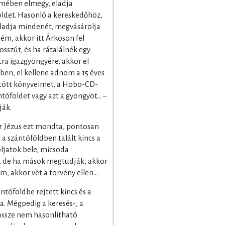
ömében elmegy, eladja
öldet. Hasonló a kereskedőhöz,
 eladja mindenét, megvásárolja
ném, akkor itt Árkoson fel
sszút, és ha rátalálnék egy
ra igazgyöngyére, akkor el
ben, el kellene adnom a 15 éves
űjtött könyveimet, a Hobo-CD-
ntóföldet vagy azt a gyöngyöt… –
ják.
 Jézus ezt mondta, pontosan
 a szántóföldben talált kincs a
oljatok bele, micsoda
s, de ha mások megtudják, akkor
m, akkor vét a törvény ellen...
ntóföldbe rejtett kincs és a
a. Mégpedig a keresés-, a
 össze nem hasonlítható