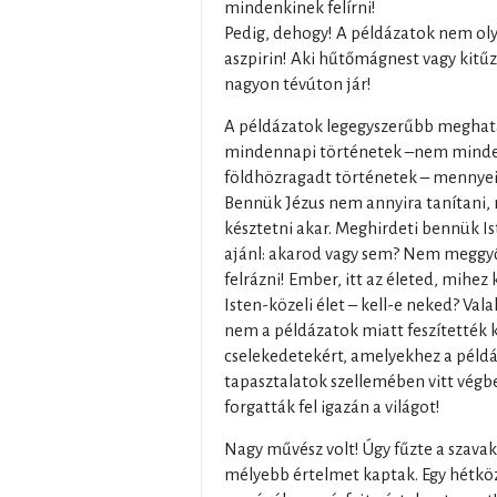
mindenkinek felírni!
Pedig, dehogy! A példázatok nem ol
aszpirin! Aki hűtőmágnest vagy kitű
nagyon tévúton jár!
A példázatok legegyszerűbb meghatá
mindennapi történetek –nem minden
földhözragadt történetek – mennyei
Bennük Jézus nem annyira tanítani, 
késztetni akar. Meghirdeti bennük Is
ajánl: akarod vagy sem? Nem meggyő
felrázni! Ember, itt az életed, mihez
Isten-közeli élet – kell-e neked? Val
nem a példázatok miatt feszítették 
cselekedetekért, amelyekhez a pél
tapasztalatok szellemében vitt végbe
forgatták fel igazán a világot!
Nagy művész volt! Úgy fűzte a szava
mélyebb értelmet kaptak. Egy hétköz