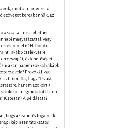
yanok, mint a mindenre jó
ző-szöveget keres bennük, az
rozása talán ez lehetne:
napi magyarázattal. Vagy:
 értelemmel (C.H. Dodd).
mint inkább cselekvésre
ten országát, és lehetőséget
zni akar, hanem sokkal inkább
 kezdesz vele? Provokál: van
aki azt mondta, hogy “Jézust
keresztre, hanem azokért a
dázatokban megmutatott Isten-
.” (Crossan) A példázatai
kat, hogy az ismerős fogalmak
napi kép Isten titokzatos