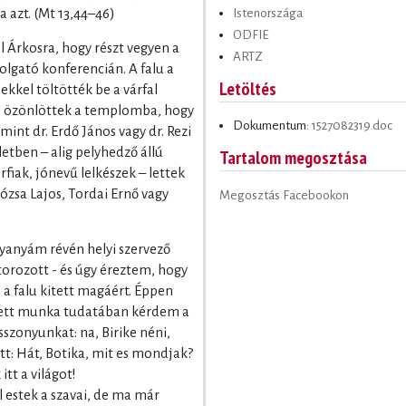
Istenországa
 azt. (Mt 13,44–46)
ODFIE
el Árkosra, hogy részt vegyen a
ARTZ
olgató konferencián. A falu a
Letöltés
ekkel töltötték be a várfal
ől özönlöttek a templomba, hogy
Dokumentum:
1527082319.doc
mint dr. Erdő János vagy dr. Rezi
letben – alig pelyhedző állú
Tartalom megosztása
fiak, jónevű lelkészek – lettek
ózsa Lajos, Tordai Ernő vagy
Megosztás Facebookon
anyám révén helyi szervező
orozott - és úgy éreztem, hogy
a falu kitett magáért. Éppen
gzett munka tudatában kérdem a
szonyunkat: na, Birike néni,
tt: Hát, Botika, mit es mondjak?
itt a világot!
estek a szavai, de ma már