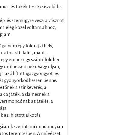
mus, és tökéletessé csíszolódik
ép, és szemügyre veszi a vásznat.
ma elég közel voltam ahhoz,
apjam.
ága nem egy földrajzi hely,
utatni, rátalálni, majd a
r egy ember egy szántóföldben
gy örülhessen neki. Vagy olyan,
a az áhított igazgyöngyöt, és
 és gyönyörködhessen benne.
estőnek a színkeverés, a
ak a játék, a slamesnek a
 versmondónak az átélés, a
ása.
 az ihletett alkotás.
ogásunk szerint, mi mindannyian
atos teremtésben. A művészet