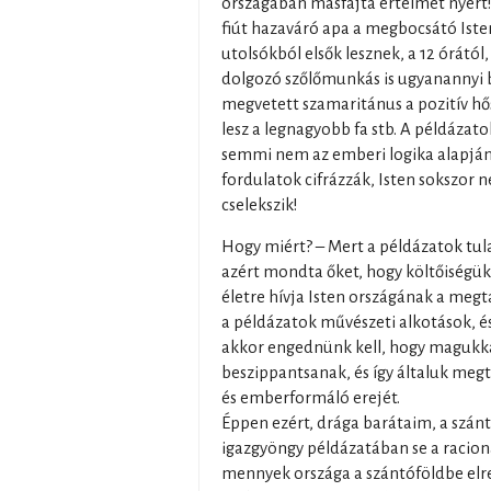
országában másfajta értelmet nyert!
fiút hazaváró apa a megbocsátó Isten
utolsókból elsők lesznek, a 12 órától, 
dolgozó szőlőmunkás is ugyanannyi b
megvetett szamaritánus a pozitív h
lesz a legnagyobb fa stb. A példáza
semmi nem az emberi logika alapján 
fordulatok cifrázzák, Isten sokszor 
cselekszik!
Hogy miért? – Mert a példázatok tu
azért mondta őket, hogy költőiségük
életre hívja Isten országának a megt
a példázatok művészeti alkotások, é
akkor engednünk kell, hogy magukka
beszippantsanak, és így általuk megt
és emberformáló erejét.
Éppen ezért, drága barátaim, a szánt
igazgyöngy példázatában se a racioná
mennyek országa a szántóföldbe elre