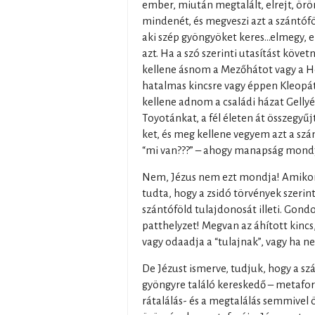
ember, miután megtalált, elrejt, ör
mindenét, és megveszi azt a szántóf
aki szép gyöngyöket keres...elmegy,
azt. Ha a szó szerinti utasítást követ
kellene ásnom a Mezőhátot vagy a Ho
hatalmas kincsre vagy éppen Kleopát
kellene adnom a családi házat Gellyé
Toyotánkat, a fél életen át összegy
ket, és meg kellene vegyem azt a szá
“mi van???” – ahogy manapság mond
Nem, Jézus nem ezt mondja! Amikor
tudta, hogy a zsidó törvények szerint
szántóföld tulajdonosát illeti. Gond
patthelyzet! Megvan az áhított kinc
vagy odaadja a “tulajnak”, vagy ha ne
De Jézust ismerve, tudjuk, hogy a szá
gyöngyre találó kereskedő – metafor
rátalálás- és a megtalálás semmivel