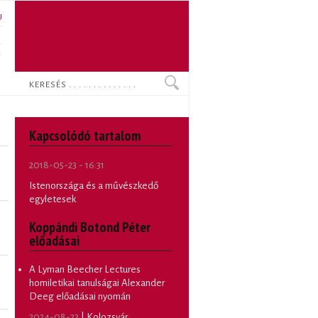
U
N
O
Keresés
Kapcsolódó tartalom
2018-05-23 - 16:31
Istenországa és a művészkedő
egyletesek
Koppándi Botond Péter
előadásai
A Lyman Beecher Lectures
homiletikai tanulságai Alexander
Deeg előadásai nyomán
2024-08-22
| Kolozsvár