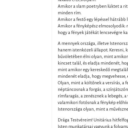
Amikor a slam poetryben lüktet a rit
minden rím.
Amikor a festő egy lépéssel hátrább l
Amikor a fényképész elmosolyodik: 
hogy a fények játékát lencsevégre k
A mennyek országa, illetve Istenorsz
hanem istenközeli állapot. Keresni, k
bűvöletében élni olyan, mint amiko
kincset talál, és eladja mindenét, ho
mint amikor egy kereskedő megtalálj
mindenét eladja, hogy megvehesse,
Olyan, mint a költőnek a versírás, a f
néptáncosnak a forgás, a színjátszón
rímfaragás, a zenésznek a lebegés, a
valamikori fotósnak a fénykép előhív
Istenországa olyan, mint a művésznek
Drága Testvéreim! Unitárius hitfelf
Isten munkatársai vagyunk a folyam