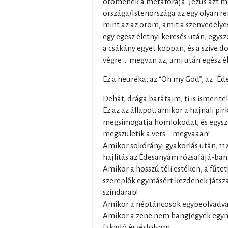
örömének a metaforája. Jézus azt 
országa/Istenországa az egy olyan ren
mint az az öröm, amit a szenvedélye
egy egész életnyi keresés után, egy
a csákány egyet koppan, és a szíve dob
végre ... megvan az, ami után egész 
Ez a heuréka, az “Oh my God”, az "Éde
Dehát, drága barátaim, ti is ismeritek
Ez az az állapot, amikor a hajnali pi
megsimogatja homlokodat, és egysze
megszületik a vers – megvaaan!
Amikor sokórányi gyakorlás után, 112
hajlítás az Édesanyám rózsafájá-ban
Amikor a hosszú téli estéken, a fűte
szereplők egymásért kezdenek játszani
színdarab!
Amikor a néptáncosok egybeolvadva 
Amikor a zene nem hangjegyek egym
fakadó érzésfolyam.