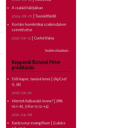
A család hálójában
2024-08-01
| Tusnádfürdő
Kortárs homiletikai szakirodalom
szemlézése
2023-06-12
| Csehétfalva
További előadások ›
Koppándi Botond Péter
prédikációi
Erőt kapni, tanúvá lenni | (ApCsel
1), (8)
2022-06-26
Hitetek hiábavaló lenne? | (Mk
16:1–8), (1Kor 15:12–14)
2021-04-08
Karácsonyi evangélium | (Lukács