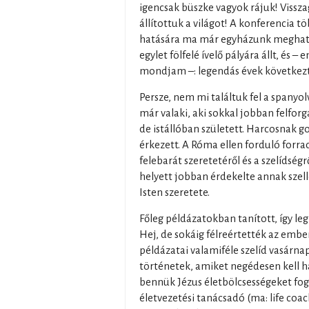
igencsak büszke vagyok rájuk! Vissza
állítottuk a világot! A konferencia t
hatására ma már egyházunk meghatáro
egylet fölfelé ívelő pályára állt, és
mondjam –: legendás évek következ
Persze, nem mi találtuk fel a spanyol
már valaki, aki sokkal jobban felforg
de istállóban született. Harcosnak 
érkezett. A Róma ellen forduló forr
felebarát szeretetéről és a szelídségr
helyett jobban érdekelte annak szelle
Isten szeretete.
Főleg példázatokban tanított, így leg
Hej, de sokáig félreértették az ember
példázatai valamiféle szelíd vasárnap 
történetek, amiket negédesen kell ha
bennük Jézus életbölcsességeket fo
életvezetési tanácsadó (ma: life coa