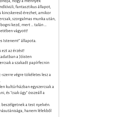
mondja, hogy a mennyek
dkívüli, fantasztikus állapot,
s kincskereső érezhet, amikor
szercsak, szorgalmas munka után,
ogni kezd, mert ... talán ...
életében vágyott!
s Istenem!" állapota.
 ezt az érzést!
rkadatban a Jóisten
rcsak a szakadt papírfecnin
-szerre végre tökéletes lesz a
.
tlen kultúrházban egyszercsak a
, és "csak úgy" összeáll a
beszélgetnek a test nyelvén.
ásutánisága, hanem lélekből