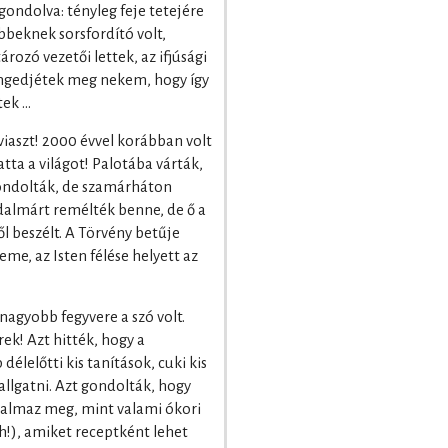
gondolva: tényleg feje tetejére
öbbeknek sorsfordító volt,
zó vezetői lettek, az ifjúsági
 – engedjétek meg nekem, hogy így
tek …
viaszt! 2000 évvel korábban volt
atta a világot! Palotába várták,
gondolták, de szamárháton
adalmárt remélték benne, de ő a
ől beszélt. A Törvény betűje
me, az Isten félése helyett az
nagyobb fegyvere a szó volt.
ek! Azt hitték, hogy a
délelőtti kis tanítások, cuki kis
llgatni. Azt gondolták, hogy
galmaz meg, mint valami ókori
ch!), amiket receptként lehet