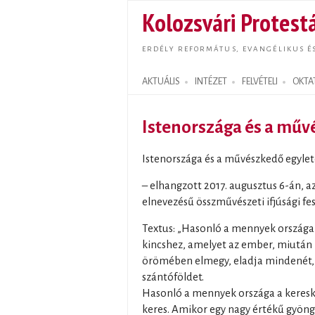
Kolozsvári Protestá
ERDÉLY REFORMÁTUS, EVANGÉLIKUS É
AKTUÁLIS
INTÉZET
FELVÉTELI
OKTA
Search form
Istenországa és a műv
Istenországa és a művészkedő egyle
– elhangzott 2017. augusztus 6-án, a
elnevezésű összművészeti ifjúsági fes
Textus: „Hasonló a mennyek országa 
kincshez, amelyet az ember, miután m
örömében elmegy, eladja mindenét, a
szántóföldet.
Hasonló a mennyek országa a keresk
keres. Amikor egy nagy értékű gyöngy