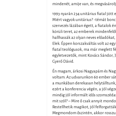
mindenét, amije van, és megvásárolja
1993 nyarán 234 unitárius fiatal jött 
Miért vagyok unitárius? -témát bonc
szervezés lázában égett, a fiatalok én
körüli teret, az emberek mindenfel
hallhassák az olyan neves előadókat, 
Elek. Éppen korszakváltás volt az egy
fiatal teológusok, ma már meglett fér
egyletvezetők, mint Kovács Sándor, J
Gyerő Dávid.
Én magam, árkosi Nagyapám és Nagy
voltam. Az udvarunkon 60 ember sát
a munkában derekasan helytálltunk, 
ezért a konferencia végén, a jól vé
mindig jól informált idős szomszédas
mit szól? – Mire ő csak annyit mondo
Restellhetik magikot, jól felforgatták 
Megmondom őszintén, akkor rosszul 