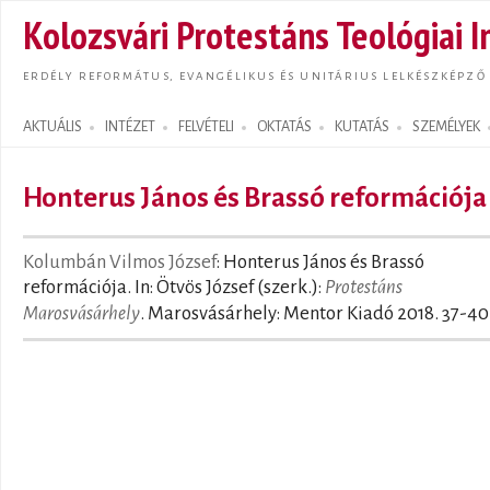
Ugrás
Kolozsvári Protestáns Teológiai I
tarta
ERDÉLY REFORMÁTUS, EVANGÉLIKUS ÉS UNITÁRIUS LELKÉSZKÉPZŐ
AKTUÁLIS
INTÉZET
FELVÉTELI
OKTATÁS
KUTATÁS
SZEMÉLYEK
Search form
Honterus János és Brassó reformációja
Kolumbán Vilmos József
: Honterus János és Brassó
reformációja. In: Ötvös József (szerk.):
Protestáns
Marosvásárhely
. Marosvásárhely: Mentor Kiadó 2018. 37-40