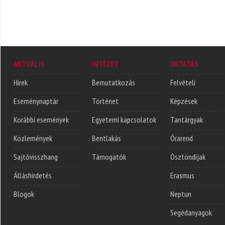
AKTUÁLIS
INTÉZET
OKTATÁS
Hírek
Bemutatkozás
Felvételi
Eseménynaptár
Történet
Képzések
Korábbi események
Egyetemi kapcsolatok
Tantárgyak
Közlemények
Bentlakás
Órarend
Sajtóvisszhang
Támogatók
Ösztöndíjak
Álláshirdetés
Erasmus
Blogok
Neptun
Segédanyagok