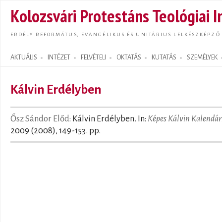
Ugrás
Kolozsvári Protestáns Teológiai I
tarta
ERDÉLY REFORMÁTUS, EVANGÉLIKUS ÉS UNITÁRIUS LELKÉSZKÉPZŐ
AKTUÁLIS
INTÉZET
FELVÉTELI
OKTATÁS
KUTATÁS
SZEMÉLYEK
Search form
Kálvin Erdélyben
Ősz Sándor Előd
: Kálvin Erdélyben. In:
Képes Kálvin Kalendá
2009 (2008), 149-153. pp.