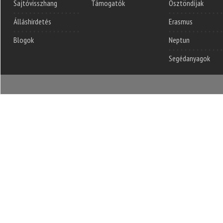
Sajtóvisszhang
Támogatók
Ösztöndíjak
Álláshirdetés
Erasmus
Blogok
Neptun
Segédanyagok