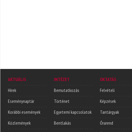
AKTUÁLIS
INTÉZET
OKTATÁS
Hírek
Bemutatkozás
Felvételi
Eseménynaptár
Történet
Képzések
Korábbi események
Egyetemi kapcsolatok
Tantárgyak
Közlemények
Bentlakás
Órarend