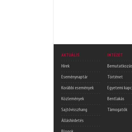
AKTUÁLIS
INTÉZET
Hírek
Bemutatkozá
Eseménynaptár
Történet
Korábbi események
Egyetemi kapc
Közlemények
Bentlakás
Sajtóvisszhang
Támogatók
Álláshirdetés
Blogok