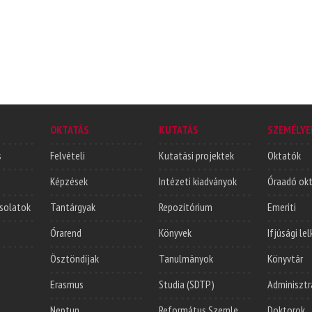
OKTATÁS
KUTATÁS
SZEMÉLYE
s
Felvételi
Kutatási projektek
Oktatók
Képzések
Intézeti kiadványok
Óraadó ok
solatok
Tantárgyak
Repozitórium
Emeriti
Órarend
Könyvek
Ifjúsági le
Ösztöndíjak
Tanulmányok
Könyvtár
Erasmus
Studia (SDTP)
Adminisztr
Neptun
Református Szemle
Doktorok