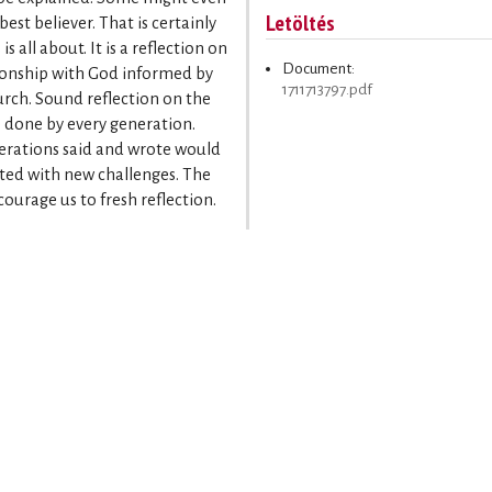
Letöltés
best believer. That is certainly
all about. It is a reflection on
Document:
ationship with God informed by
1711713797.pdf
urch. Sound reflection on the
be done by every generation.
erations said and wrote would
nted with new challenges. The
ourage us to fresh reflection.