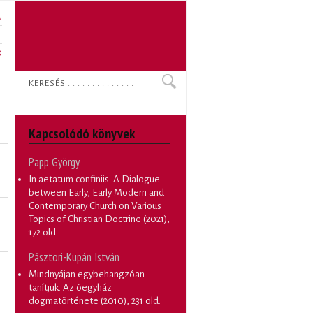
U
N
O
Keresés
Kapcsolódó könyvek
Papp György
In aetatum confiniis. A Dialogue
between Early, Early Modern and
Contemporary Church on Various
Topics of Christian Doctrine
(2021),
172 old.
Pásztori-Kupán István
Mindnyájan egybehangzóan
tanítjuk. Az óegyház
dogmatörténete
(2010), 231 old.