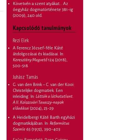
Követvén a szent atyákat... Az
óegyház dogmatörténete 381-ig
(2009), 240 old.
Kapcsolódó tanulmányok
Rezi Elek
A Ferencz József-féle Káté
átdolgozásai és kiadásai
. In:
Keresztény Magvető
124 (2018),
500-518
Juhász Tamás
G. van den Brink – C. van der Kooi:
Christelijke dogmatiek. Een
inleiding
. In:
Látták a láthatatlant.
A II. Kolozsvári Tavaszy-napok
előadásai
(2024), 25-29
A Heidelbergi Káté Barth egyházi
dogmatikájában
. In:
Református
Szemle
65 (1972), 390-403