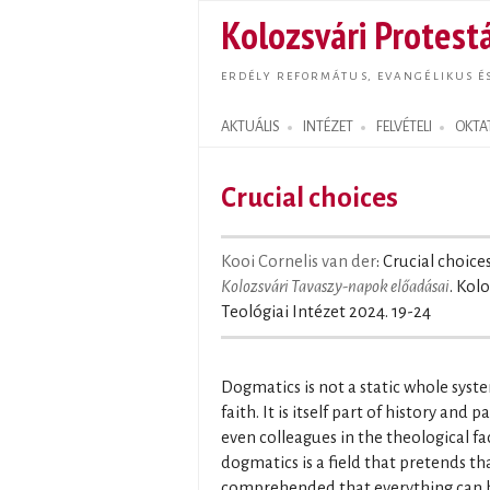
Kolozsvári Protestá
ERDÉLY REFORMÁTUS, EVANGÉLIKUS É
AKTUÁLIS
INTÉZET
FELVÉTELI
OKTA
Search form
Crucial choices
Kooi Cornelis van der
: Crucial choices
Kolozsvári Tavaszy-napok előadásai
. Kol
Teológiai Intézet 2024. 19-24
Dogmatics is not a static whole syste
faith. It is itself part of history and 
even colleagues in the theological fac
dogmatics is a field that pretends th
comprehended that everything can 