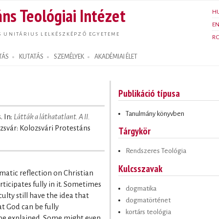
Ugrás a
ns Teológiai Intézet
H
tartalomra
E
S UNITÁRIUS LELKÉSZKÉPZŐ EGYETEME
R
TÁS
KUTATÁS
SZEMÉLYEK
AKADÉMIAI ÉLET
Publikáció típusa
Tanulmány könyvben
. In:
Látták a láthatatlant. A II.
ozsvár: Kolozsvári Protestáns
Tárgykör
Rendszeres Teológia
Kulcsszavak
matic reflection on Christian
participates fully in it. Sometimes
dogmatika
ulty still have the idea that
dogmatörténet
at God can be fully
kortárs teológia
be explained. Some might even