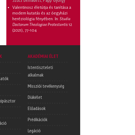
Szűcs Bernadett, Papp György
Valentinosz életútja és tanítása a
modern kutatás és az óegyházi
heréziológia fényében
. In:
Studia
Doctorum Theologiae Protestantis
12
(2021), 77-104
K
AKADÉMIAI ÉLET
Istentiszteleti
alkalmak
tatók
Missziói tevékenység
Diákélet
lkipásztor
Előadások
Prédikációk
áció
Legáció