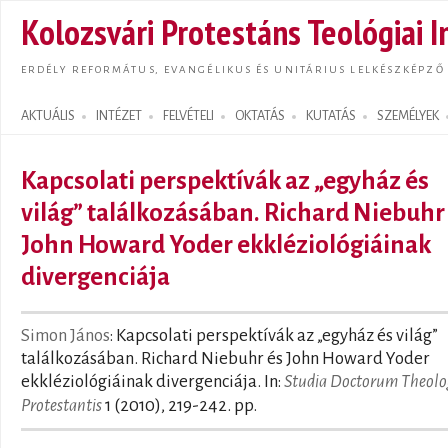
Ugrás
Kolozsvári Protestáns Teológiai I
tarta
ERDÉLY REFORMÁTUS, EVANGÉLIKUS ÉS UNITÁRIUS LELKÉSZKÉPZŐ
AKTUÁLIS
INTÉZET
FELVÉTELI
OKTATÁS
KUTATÁS
SZEMÉLYEK
Search form
Kapcsolati perspektívák az „egyház és
világ” találkozásában. Richard Niebuhr
John Howard Yoder ekkléziológiáinak
divergenciája
Simon János
: Kapcsolati perspektívák az „egyház és világ”
találkozásában. Richard Niebuhr és John Howard Yoder
ekkléziológiáinak divergenciája. In:
Studia Doctorum Theolo
Protestantis
1 (2010), 219-242. pp.