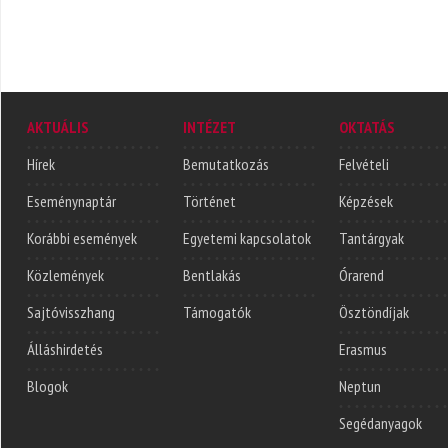
AKTUÁLIS
INTÉZET
OKTATÁS
Hírek
Bemutatkozás
Felvételi
Eseménynaptár
Történet
Képzések
Korábbi események
Egyetemi kapcsolatok
Tantárgyak
Közlemények
Bentlakás
Órarend
Sajtóvisszhang
Támogatók
Ösztöndíjak
Álláshirdetés
Erasmus
Blogok
Neptun
Segédanyagok