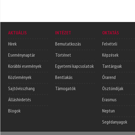
AKTUÁLIS
INTÉZET
OKTATÁS
Hírek
Bemutatkozás
Felvételi
Eseménynaptár
Történet
Képzések
Korábbi események
Egyetemi kapcsolatok
Tantárgyak
Közlemények
Bentlakás
Órarend
Sajtóvisszhang
Támogatók
Ösztöndíjak
Álláshirdetés
Erasmus
Blogok
Neptun
Segédanyagok