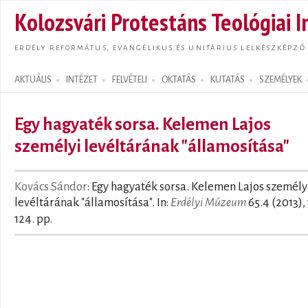
Ugrás
Kolozsvári Protestáns Teológiai I
tarta
ERDÉLY REFORMÁTUS, EVANGÉLIKUS ÉS UNITÁRIUS LELKÉSZKÉPZŐ
AKTUÁLIS
INTÉZET
FELVÉTELI
OKTATÁS
KUTATÁS
SZEMÉLYEK
Search form
Egy hagyaték sorsa. Kelemen Lajos
személyi levéltárának "államosítása"
Kovács Sándor
: Egy hagyaték sorsa. Kelemen Lajos személy
levéltárának "államosítása". In:
Erdélyi Múzeum
65.4 (2013),
124. pp.