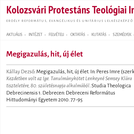
Ugrás
Kolozsvári Protestáns Teológiai I
tarta
ERDÉLY REFORMÁTUS, EVANGÉLIKUS ÉS UNITÁRIUS LELKÉSZKÉPZŐ
AKTUÁLIS
INTÉZET
FELVÉTELI
OKTATÁS
KUTATÁS
SZEMÉLYEK
Search form
Megigazulás, hit, új élet
Kállay Dezső
: Megigazulás, hit, új élet. In: Peres Imre (szerk
Kezdetben volt az Ige. Tanulmánykötet Lenkeyné Semsey Klára
tiszteletére, 80. születésnapja alkalmából
. Studia Theologica
Debrecinensis 1. Debrecen: Debreceni Református
Hittudományi Egyetem 2010. 77-95