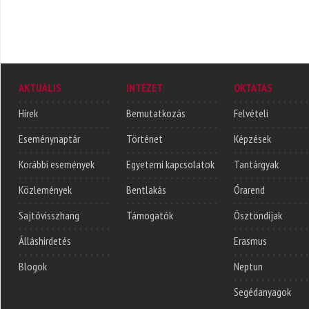
AKTUÁLIS
INTÉZET
OKTATÁS
Hírek
Bemutatkozás
Felvételi
Eseménynaptár
Történet
Képzések
Korábbi események
Egyetemi kapcsolatok
Tantárgyak
Közlemények
Bentlakás
Órarend
Sajtóvisszhang
Támogatók
Ösztöndíjak
Álláshirdetés
Erasmus
Blogok
Neptun
Segédanyagok