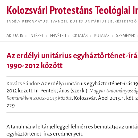
Ugrás
Kolozsvári Protestáns Teológiai I
tarta
ERDÉLY REFORMÁTUS, EVANGÉLIKUS ÉS UNITÁRIUS LELKÉSZKÉPZŐ
AKTUÁLIS
INTÉZET
FELVÉTELI
OKTATÁS
KUTATÁS
SZEMÉLYEK
Search form
Az erdélyi unitárius egyháztörténet-írá
1990-2012 között
Kovács Sándor
: Az erdélyi unitárius egyháztörténet-írás 1
2012 között. In: Péntek János (szerk.):
Magyar tudományossá
Romániában 2002-2013 között
. Kolozsvár: Ábel 2015. 1. köt. 
229
A tanulmány leltár jelleggel felméri és bemutatja az unitá
egyháztörténet-írás eredményeit.