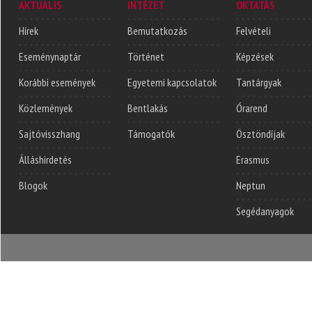
AKTUÁLIS
INTÉZET
OKTATÁS
Hírek
Bemutatkozás
Felvételi
Eseménynaptár
Történet
Képzések
Korábbi események
Egyetemi kapcsolatok
Tantárgyak
Közlemények
Bentlakás
Órarend
Sajtóvisszhang
Támogatók
Ösztöndíjak
Álláshirdetés
Erasmus
Blogok
Neptun
Segédanyagok