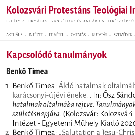
Ugrás
Kolozsvári Protestáns Teológiai I
tarta
ERDÉLY REFORMÁTUS, EVANGÉLIKUS ÉS UNITÁRIUS LELKÉSZKÉPZŐ
AKTUÁLIS
INTÉZET
FELVÉTELI
OKTATÁS
KUTATÁS
SZEMÉLYEK
Search form
Kapcsolódó tanulmányok
Benkő Timea
Benkő Timea:
Áldó hatalmak oltalmáb
karácsonyi-újévi éneke.
. In: Ősz Sánd
hatalmak oltalmába rejtve. Tanulmányok
születésnapjára.
(Kolozsvár: Kolozsvári
Intézet - Egyetemi Műhely Kiadó 2026
Benkő Timea:
„Salutation a Jesu-Chris