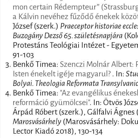
mon certain Rédempteur” (Strassburg
a Kálvin nevéhez fűződő énekek közö
József (szerk.)
Praeceptor historiae eccl
Buzogány Dezső 65. születésnapjára
(Kol
Protestáns Teológiai Intézet - Egyet
91-103
Benkő Timea:
Szenczi Molnár Albert:
Isten énekelt igéje magyarul?
. In:
Stud
Bolyai. Theologia Reformata Transylvani
Benkő Timea:
"Az evangélikus énekes
reformáció gyümölcsei"
. In: Ötvös Józ
Árpád Róbert (szerk.), Gálfalvi Ágnes 
Marosvásárhely
(Marosvásárhely: Dok
Lector Kiadó 2018), 130-134