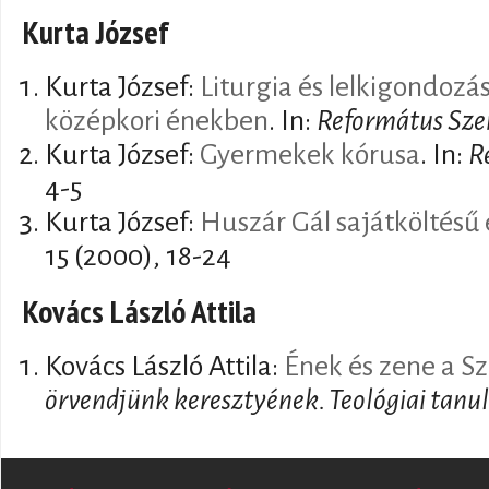
Kurta József
Kurta József:
Liturgia és lelkigondozá
középkori énekben
. In:
Református Sz
Kurta József:
Gyermekek kórusa
. In:
R
4-5
Kurta József:
Huszár Gál sajátköltésű
15 (2000), 18-24
Kovács László Attila
Kovács László Attila:
Ének és zene a S
örvendjünk keresztyének. Teológiai tan