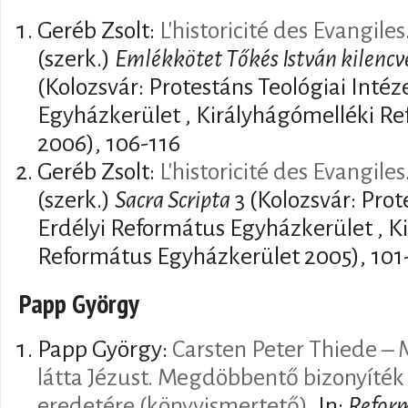
Geréb Zsolt:
L'historicité des Evangiles
(szerk.)
Emlékkötet Tőkés István kilencv
(Kolozsvár: Protestáns Teológiai Intéz
Egyházkerület , Királyhágómelléki R
2006), 106-116
Geréb Zsolt:
L'historicité des Evangiles
(szerk.)
Sacra Scripta
3 (Kolozsvár: Prot
Erdélyi Református Egyházkerület , K
Református Egyházkerület 2005), 101
Papp György
Papp György:
Carsten Peter Thiede –
látta Jézust. Megdöbbentő bizonyíté
eredetére (könyvismertető)
. In:
Refor