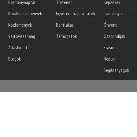
Eseménynaptár
Történet
Képzések
Korábbi események
Egyetemi kapcsolatok
Tantárgyak
Közlemények
Bentlakás
Órarend
Sajtóvisszhang
Támogatók
Ösztöndíjak
Álláshirdetés
Erasmus
Blogok
Neptun
Segédanyagok