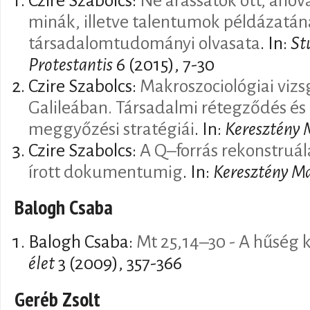
Czire Szabolcs:
Ne arassatok ott, ahov
minák, illetve talentumok példázatá
társadalomtudományi olvasata
. In:
St
Protestantis
6 (2015), 7-30
Czire Szabolcs:
Makroszociológiai vizs
Galileában. Társadalmi rétegződés és
meggyőzési stratégiái
. In:
Keresztény 
Czire Szabolcs:
A Q–forrás rekonstruálá
írott dokumentumig
. In:
Keresztény M
Balogh Csaba
Balogh Csaba:
Mt 25,14–30 - A hűség 
élet
3 (2009), 357-366
Geréb Zsolt