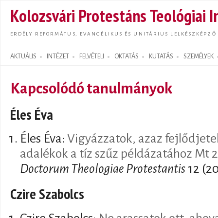
Ugrás
Kolozsvári Protestáns Teológiai I
tarta
ERDÉLY REFORMÁTUS, EVANGÉLIKUS ÉS UNITÁRIUS LELKÉSZKÉPZŐ
AKTUÁLIS
INTÉZET
FELVÉTELI
OKTATÁS
KUTATÁS
SZEMÉLYEK
Search form
Kapcsolódó tanulmányok
Éles Éva
Éles Éva:
Vigyázzatok, azaz fejlődjete
adalékok a tíz szűz példázatához Mt 2
Doctorum Theologiae Protestantis
12 (20
Czire Szabolcs