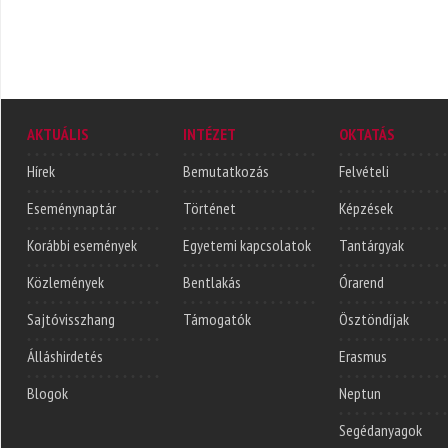
AKTUÁLIS
INTÉZET
OKTATÁS
Hírek
Bemutatkozás
Felvételi
Eseménynaptár
Történet
Képzések
Korábbi események
Egyetemi kapcsolatok
Tantárgyak
Közlemények
Bentlakás
Órarend
Sajtóvisszhang
Támogatók
Ösztöndíjak
Álláshirdetés
Erasmus
Blogok
Neptun
Segédanyagok