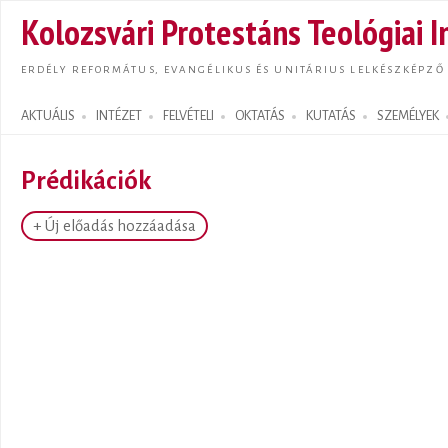
Ugrás
Kolozsvári Protestáns Teológiai I
tarta
ERDÉLY REFORMÁTUS, EVANGÉLIKUS ÉS UNITÁRIUS LELKÉSZKÉPZŐ
AKTUÁLIS
INTÉZET
FELVÉTELI
OKTATÁS
KUTATÁS
SZEMÉLYEK
Search form
Prédikációk
+ Új előadás hozzáadása