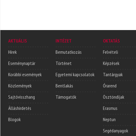
AKTUÁLIS
INTÉZET
OKTATÁS
Hírek
Bemutatkozás
Felvételi
Eseménynaptár
Történet
Képzések
Korábbi események
Egyetemi kapcsolatok
Tantárgyak
Közlemények
Bentlakás
Órarend
Sajtóvisszhang
Támogatók
Ösztöndíjak
Álláshirdetés
Erasmus
Blogok
Neptun
Segédanyagok