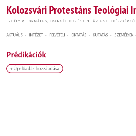
Ugrás
Kolozsvári Protestáns Teológiai I
tarta
ERDÉLY REFORMÁTUS, EVANGÉLIKUS ÉS UNITÁRIUS LELKÉSZKÉPZŐ
AKTUÁLIS
INTÉZET
FELVÉTELI
OKTATÁS
KUTATÁS
SZEMÉLYEK
Search form
Prédikációk
+ Új előadás hozzáadása