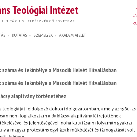
Ugrás a
ns Teológiai Intézet
H
tartalomra
E
S UNITÁRIUS LELKÉSZKÉPZŐ EGYETEME
R
TÁS
KUTATÁS
SZEMÉLYEK
AKADÉMIAI ÉLET
 száma és tekintélye a Második Helvét Hitvallásban
 száma és tekintélye a Második Helvét Hitvallásban
ácsy alapítvány történetéhez
és teológiáját feldolgozó doktori dolgozatomban, amely az 1980-as
osan nem foglalkoztam a Baldácsy-alapítvány létrejöttének
tékelésével és jelentőségével, noha kutatásaim folyamán gyakran
vány a magyar protestáns egyházak működését és támogatását volt
odik felében.