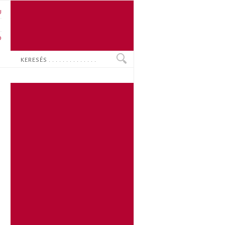
U
N
O
Keresés