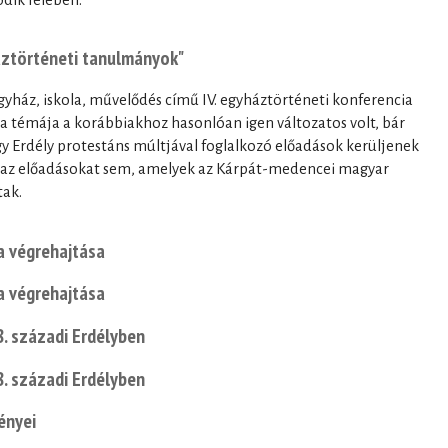
áztörténeti tanulmányok"
Egyház, iskola, művelődés című IV. egyháztörténeti konferencia
ia témája a korábbiakhoz hasonlóan igen változatos volt, bár
gy Erdély protestáns múltjával foglalkozó előadások kerüljenek
t az előadásokat sem, amelyek az Kárpát-medencei magyar
tak.
a végrehajtása
a végrehajtása
8. századi Erdélyben
8. századi Erdélyben
ényei