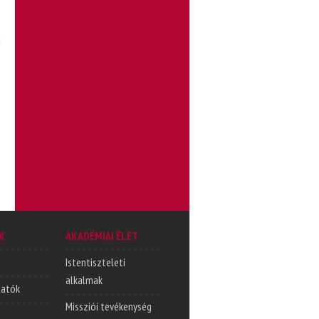
l
K
AKADÉMIAI ÉLET
Istentiszteleti
alkalmak
tatók
Missziói tevékenység