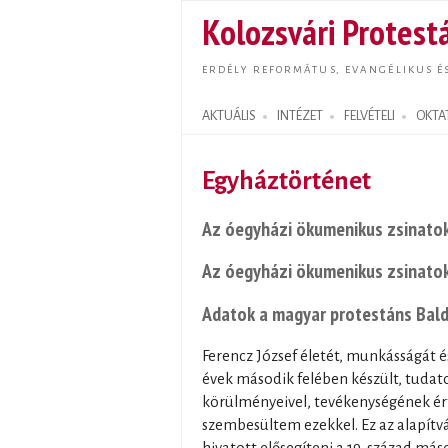
Kolozsvári Protestá
ERDÉLY REFORMÁTUS, EVANGÉLIKUS É
AKTUÁLIS
INTÉZET
FELVÉTELI
OKTA
Search form
Egyháztörténet
Az óegyházi ökumenikus zsinatok
Az óegyházi ökumenikus zsinatok
Adatok a magyar protestáns Bald
Ferencz József életét, munkásságát 
évek második felében készült, tudat
körülményeivel, tevékenységének ér
szembesültem ezekkel. Ez az alapít
hivatott elősegíteni a 19. század más