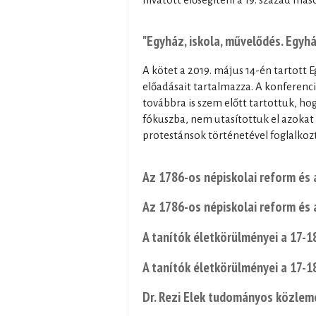
"Egyház, iskola, művelődés. Egyh
A kötet a 2019. május 14-én tartott 
előadásait tartalmazza. A konferenc
továbbra is szem előtt tartottuk, ho
fókuszba, nem utasítottuk el azoka
protestánsok történetével foglalkoz
Az 1786-os népiskolai reform és 
Az 1786-os népiskolai reform és 
A tanítók életkörülményei a 17-1
A tanítók életkörülményei a 17-1
Dr. Rezi Elek tudományos közlem