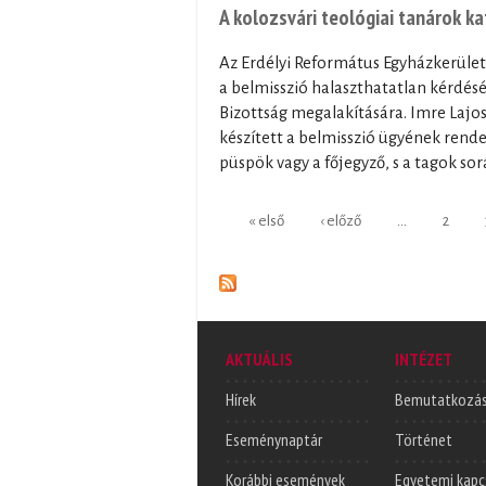
A kolozsvári teológiai tanárok ka
Az Erdélyi Református Egyházkerület 
a belmisszió halaszthatatlan kérdésé
Bizottság megalakítására. Imre Lajos
készített a belmisszió ügyének rende
püspök vagy a főjegyző, s a tagok so
Oldalak
« első
‹ előző
…
2
AKTUÁLIS
INTÉZET
Hírek
Bemutatkozá
Eseménynaptár
Történet
Korábbi események
Egyetemi kapc