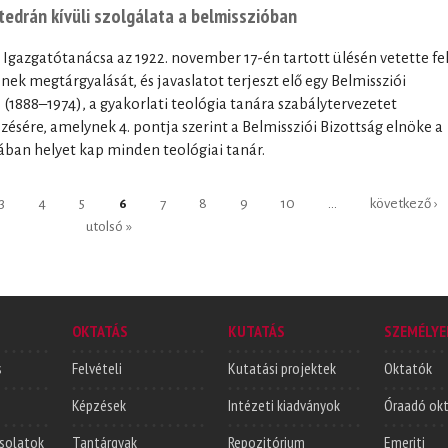
tedrán kívüli szolgálata a belmisszióban
Igazgatótanácsa az 1922. november 17-én tartott ülésén vetette fe
nek megtárgyalását, és javaslatot terjeszt elő egy Belmissziói
 (1888–1974), a gyakorlati teológia tanára szabálytervezetet
zésére, amelynek 4. pontja szerint a Belmissziói Bizottság elnöke a
rában helyet kap minden teológiai tanár.
3
4
5
6
7
8
9
10
…
következő ›
utolsó »
OKTATÁS
KUTATÁS
SZEMÉLYE
s
Felvételi
Kutatási projektek
Oktatók
Képzések
Intézeti kiadványok
Óraadó ok
solatok
Tantárgyak
Repozitórium
Emeriti