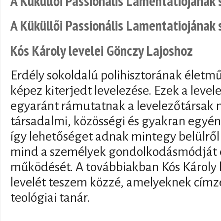
A Küküllői Passionális Lamentatiojának 
A Küküllői Passionális Lamentatiojának 
Kós Károly levelei Gönczy Lajoshoz
Erdély sokoldalú polihisztorának életm
képez kiterjedt levelezése. Ezek a level
egyaránt rámutatnak a levelezőtársak
társadalmi, közösségi és gyakran egyéni
így lehetőséget adnak mintegy belülről 
mind a személyek gondolkodásmódját é
működését. A továbbiakban Kós Károly h
levelét teszem közzé, amelyeknek címze
teológiai tanár.