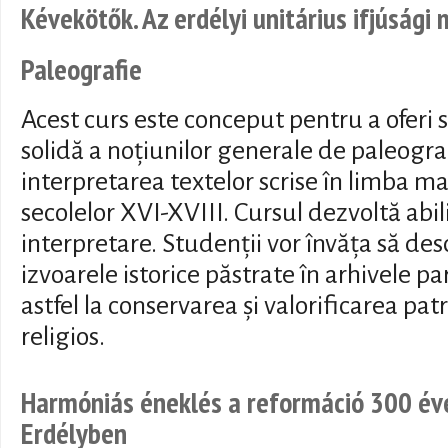
Kévekötők. Az erdélyi unitárius ifjúság
Paleografie
Acest curs este conceput pentru a oferi 
solidă a noțiunilor generale de paleogra
interpretarea textelor scrise în limba m
secolelor XVI-XVIII. Cursul dezvoltă abili
interpretare. Studenții vor învăța să des
izvoarele istorice păstrate în arhivele p
astfel la conservarea și valorificarea pat
religios.
Harmóniás éneklés a reformáció 300 é
Erdélyben