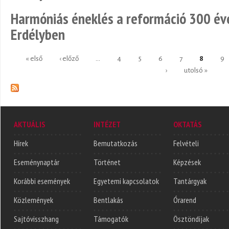
Harmóniás éneklés a reformáció 300 é
Erdélyben
« első
‹ előző
…
4
5
6
7
8
9
Oldalak
›
utolsó »
AKTUÁLIS
INTÉZET
OKTATÁS
Hírek
Bemutatkozás
Felvételi
Eseménynaptár
Történet
Képzések
Korábbi események
Egyetemi kapcsolatok
Tantárgyak
Közlemények
Bentlakás
Órarend
Sajtóvisszhang
Támogatók
Ösztöndíjak