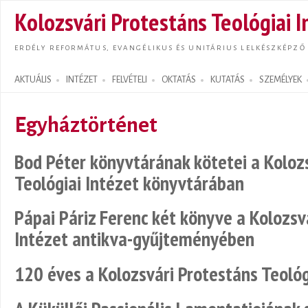
Ugrás
Kolozsvári Protestáns Teológiai I
tarta
ERDÉLY REFORMÁTUS, EVANGÉLIKUS ÉS UNITÁRIUS LELKÉSZKÉPZŐ
AKTUÁLIS
INTÉZET
FELVÉTELI
OKTATÁS
KUTATÁS
SZEMÉLYEK
Search form
Egyháztörténet
Bod Péter könyvtárának kötetei a Koloz
Teológiai Intézet könyvtárában
Pápai Páriz Ferenc két könyve a Kolozsv
Intézet antikva-gyűjteményében
120 éves a Kolozsvári Protestáns Teológ