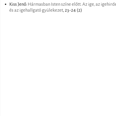
Kiss Jenő:
Hármasban Isten színe előtt. Az ige, az igehird
és az igehallgató gyülekezet
, 23-24 (2)