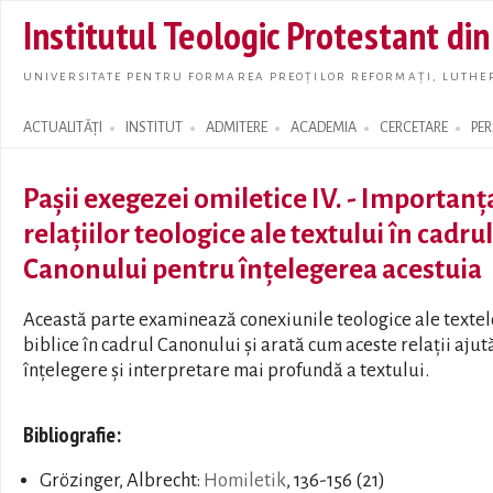
Skip t
Institutul Teologic Protestant di
main
conte
UNIVERSITATE PENTRU FORMAREA PREOȚILOR REFORMAȚI, LUTHER
ACTUALITĂȚI
INSTITUT
ADMITERE
ACADEMIA
CERCETARE
PE
Search form
Pașii exegezei omiletice IV. - Importanț
relațiilor teologice ale textului în cadrul
Canonului pentru înțelegerea acestuia
Această parte examinează conexiunile teologice ale textel
biblice în cadrul Canonului și arată cum aceste relații ajută
înțelegere și interpretare mai profundă a textului.
Bibliografie:
Grözinger, Albrecht:
Homiletik
, 136-156 (21)