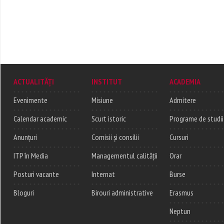
ACTUALITĂȚI
INSTITUT
ACADEMIA
Evenimente
Misiune
Admitere
Calendar academic
Scurt istoric
Programe de studii
Anunțuri
Comisii și consilii
Cursuri
ITP în Media
Managementul calității
Orar
Posturi vacante
Internat
Burse
Bloguri
Birouri administrative
Erasmus
Neptun