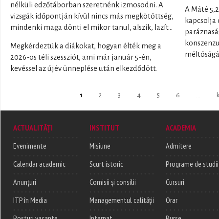
nélküli edzőtáborban szeretnénk izmosodni. A
A Máté 5,2
vizsgák időpontján kívül nincs más megkötöttség,
kapcsolja 
mindenki maga dönti el mikor tanul, alszik, lazít…
paráznaság
konszenzu
Megkérdeztük a diákokat, hogyan élték meg a
méltóságá
2026-os téli szessziót, ami már január 5-én,
kevéssel az újév ünneplése után elkezdődött.
Pages
1
2
3
4
5
6
…
ACTUALITĂȚI
INSTITUT
ACADEMIA
Evenimente
Misiune
Admitere
Calendar academic
Scurt istoric
Programe de studii
Anunțuri
Comisii și consilii
Cursuri
ITP în Media
Managementul calității
Orar
Posturi vacante
Internat
Burse