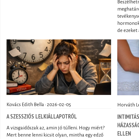
Beszélhetn
meghatáro
tevékenys
hormonok 
de ezeket a
Kovács Edith Bella · 2026-02-05
Horváth L
A SZESSZIÓS LELKIÁLLAPOTRÓL
INTIMITÁ
HÁZASSÁG
A vizsgaidőszak az, amin jó túlleni. Hogy miért?
ELLEN
Mert benne lenni kicsit olyan, mintha egy edző