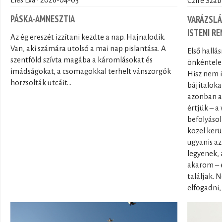
Éles Éva · 2026-04-03
Czire Szab
PÁSKA-AMNESZTIA
VARÁZSLÁ
ISTENI R
Az ég ereszét izzítani kezdte a nap. Hajnalodik.
Van, aki számára utolsó a mai nap pislantása. A
Első hallá
szentföld szívta magába a káromlásokat és
önkéntele
imádságokat, a csomagokkal terhelt vánszorgók
Hisz nem 
horzsolták utcáit...
bájitalok
azonban a 
értjük – a
befolyásol
közel kerü
ugyanis az
legyenek,
akarom – é
találjak.
elfogadni,