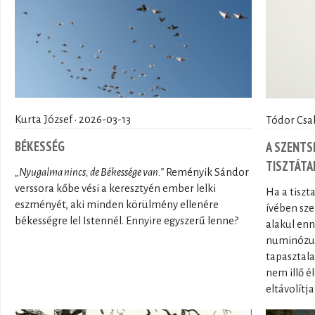
Kurta József · 2026-03-13
Tódor Csa
BÉKESSÉG
A SZENTSÉ
TISZTÁTA
„Nyugalma nincs, de Békessége van.”
Reményik Sándor
verssora kőbe vési a keresztyén ember lelki
Ha a tiszt
eszményét, aki minden körülmény ellenére
ívében sze
békességre lel Istennél. Ennyire egyszerű lenne?
alakul enn
numinózus
tapasztala
nem illő é
eltávolítj