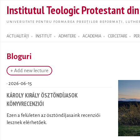
Skip t
Institutul Teologic Protestant di
main
conte
UNIVERSITATE PENTRU FORMAREA PREOȚILOR REFORMAȚI, LUTHER
ACTUALITĂȚI
INSTITUT
ADMITERE
ACADEMIA
CERCETARE
PE
Search form
Bloguri
+ Add new lecture
· 2026-06-15
KÁROLY KIRÁLY ÖSZTÖNDÍJASOK
KÖNYVRECENZIÓI
Ezen a felületen az ösztöndíjasaink recenziói
lesznek elérhetőek.