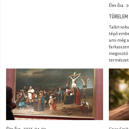
Éles Éva ·
TÜRELEM
Talán sok
tépő ember
ami még a f
farkasszem
megosztó 
természet