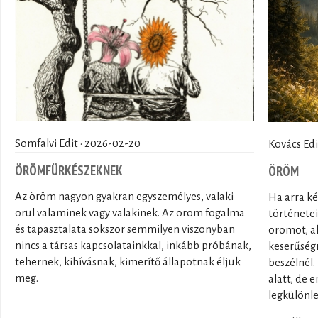
Somfalvi Edit · 2026-02-20
Kovács Edi
ÖRÖMFÜRKÉSZEKNEK
ÖRÖM
Az öröm nagyon gyakran egyszemélyes, valaki
Ha arra k
örül valaminek vagy valakinek. Az öröm fogalma
története
és tapasztalata sokszor semmilyen viszonyban
örömöt, ak
nincs a társas kapcsolatainkkal, inkább próbának,
keserűségr
tehernek, kihívásnak, kimerítő állapotnak éljük
beszélnél.
meg.
alatt, de
legkülönle