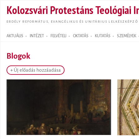
Ugrás
Kolozsvári Protestáns Teológiai I
tarta
ERDÉLY REFORMÁTUS, EVANGÉLIKUS ÉS UNITÁRIUS LELKÉSZKÉPZŐ
AKTUÁLIS
INTÉZET
FELVÉTELI
OKTATÁS
KUTATÁS
SZEMÉLYEK
Search form
Blogok
+ Új előadás hozzáadása