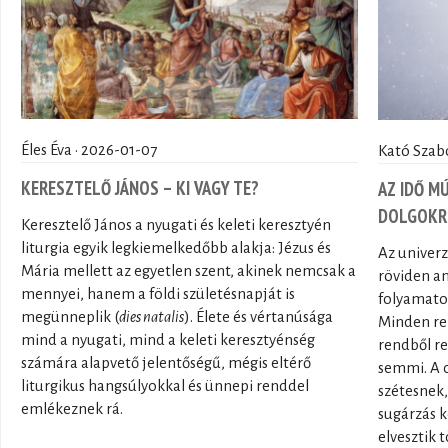
Éles Éva · 2026-01-07
Kató Szabo
KERESZTELŐ JÁNOS – KI VAGY TE?
AZ IDŐ M
DOLGOKR
Keresztelő János a nyugati és keleti keresztyén
liturgia egyik legkiemelkedőbb alakja: Jézus és
Az univerz
Mária mellett az egyetlen szent, akinek nemcsak a
röviden an
mennyei, hanem a földi születésnapját is
folyamatos
megünneplik (
dies natalis
). Élete és vértanúsága
Minden ren
mind a nyugati, mind a keleti keresztyénség
rendből re
számára alapvető jelentőségű, mégis eltérő
semmi. A c
liturgikus hangsúlyokkal és ünnepi renddel
szétesnek,
emlékeznek rá.
sugárzás k
elvesztik 