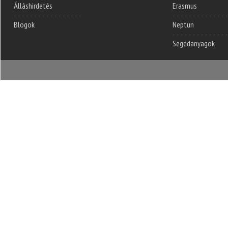
Álláshirdetés
Erasmus
Blogok
Neptun
Segédanyagok