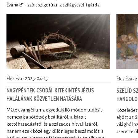
Évának!” - szólt szigorúan a szilágycsehi gárda.
Éles Éva · 2025-04-15
Éles Éva ·
NAGYPÉNTEK CSODÁI. KITEKINTÉS JÉZUS
SZELÍD S
HALÁLÁNAK KÖZVETLEN HATÁSÁRA
HANGOLÓ
Máté evangéliuma egyedülálló módon tudósít
Közeledett
nemcsak a sötétség beálltáról, a kárpit
eljött az 
kettéhasadásáról és a százados hitvallásáról,
világból a
hanem ezek közé egy különleges beszámolót is
szerette ő