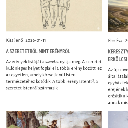
Kiss Jenő · 2026-01-11
Éles Éva ·
A SZERETETRŐL MINT ERÉNYRŐL
KERESZTY
ERKÖLCSI
Az erények listáját a
szeretet
nyitja meg. A szeretet
különleges helyet foglal el a többi erény között: ez
Az újszöv
az egyetlen, amely közvetlenül Isten
által átal
természetéhez kötődik. A többi erény Isten
től
, a
egyház fel
szeretet Isten
ből
származik.
erejének k
erősítik a
annak missz