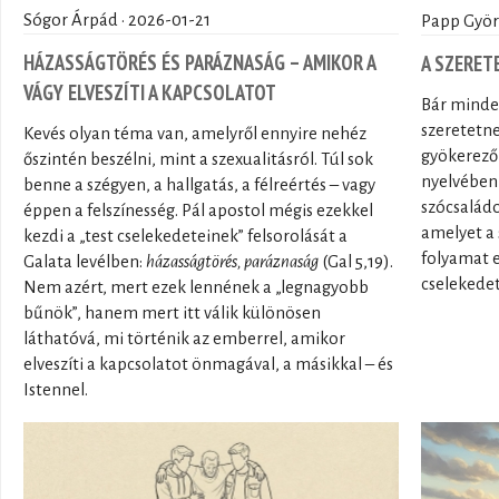
Sógor Árpád · 2026-01-21
Papp Györg
HÁZASSÁGTÖRÉS ÉS PARÁZNASÁG – AMIKOR A
A SZERET
VÁGY ELVESZÍTI A KAPCSOLATOT
Bár minde
szeretetne
Kevés olyan téma van, amelyről ennyire nehéz
gyökerező 
őszintén beszélni, mint a szexualitásról. Túl sok
nyelvében 
benne a szégyen, a hallgatás, a félreértés – vagy
szócsalád
éppen a felszínesség. Pál apostol mégis ezekkel
amelyet a 
kezdi a „test cselekedeteinek” felsorolását a
folyamat 
Galata levélben:
házasságtörés, paráznaság
(Gal 5,19).
cselekedet
Nem azért, mert ezek lennének a „legnagyobb
bűnök”, hanem mert itt válik különösen
láthatóvá, mi történik az emberrel, amikor
elveszíti a kapcsolatot önmagával, a másikkal – és
Istennel.