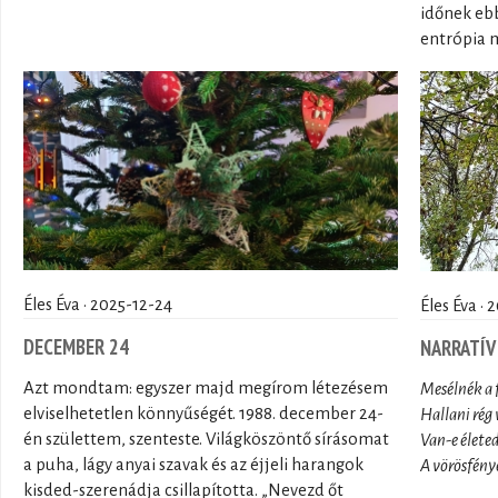
időnek ebb
entrópia m
Éles Éva · 2025-12-24
Éles Éva · 
DECEMBER 24
NARRATÍ
Azt mondtam: egyszer majd megírom létezésem
Mesélnék a
elviselhetetlen könnyűségét. 1988. december 24-
Hallani rég 
én születtem, szenteste. Világköszöntő sírásomat
Van-e életed
a puha, lágy anyai szavak és az éjjeli harangok
A vörösfény
kisded-szerenádja csillapította. „Nevezd őt