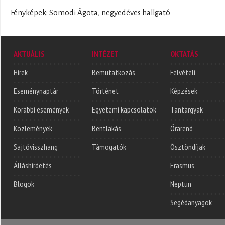
Fényképek: Somodi Ágota, negyedéves hallgató
AKTUÁLIS
INTÉZET
OKTATÁS
Hírek
Bemutatkozás
Felvételi
Eseménynaptár
Történet
Képzések
Korábbi események
Egyetemi kapcsolatok
Tantárgyak
Közlemények
Bentlakás
Órarend
Sajtóvisszhang
Támogatók
Ösztöndíjak
Álláshirdetés
Erasmus
Blogok
Neptun
Segédanyagok