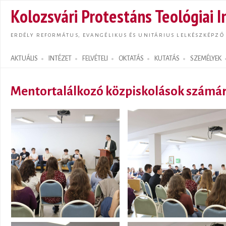
Ugrás
Kolozsvári Protestáns Teológiai I
tarta
ERDÉLY REFORMÁTUS, EVANGÉLIKUS ÉS UNITÁRIUS LELKÉSZKÉPZŐ
AKTUÁLIS
INTÉZET
FELVÉTELI
OKTATÁS
KUTATÁS
SZEMÉLYEK
Search form
Mentortalálkozó közpiskolások számá