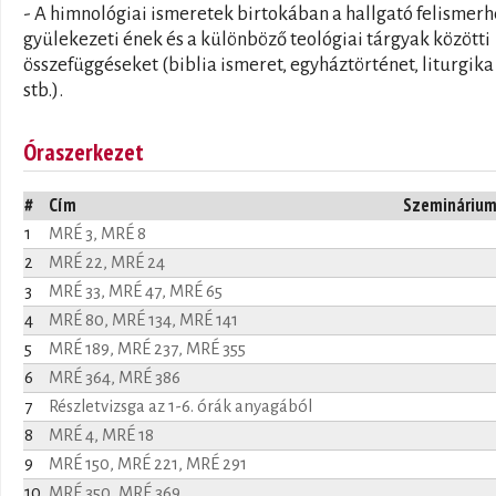
- A himnológiai ismeretek birtokában a hallgató felismerh
gyülekezeti ének és a különböző teológiai tárgyak közötti
összefüggéseket (biblia ismeret, egyháztörténet, liturgika
stb.).
Óraszerkezet
#
Cím
Szemináriu
1
MRÉ 3, MRÉ 8
2
MRÉ 22, MRÉ 24
3
MRÉ 33, MRÉ 47, MRÉ 65
4
MRÉ 80, MRÉ 134, MRÉ 141
5
MRÉ 189, MRÉ 237, MRÉ 355
6
MRÉ 364, MRÉ 386
7
Részletvizsga az 1-6. órák anyagából
8
MRÉ 4, MRÉ 18
9
MRÉ 150, MRÉ 221, MRÉ 291
10
MRÉ 350, MRÉ 369