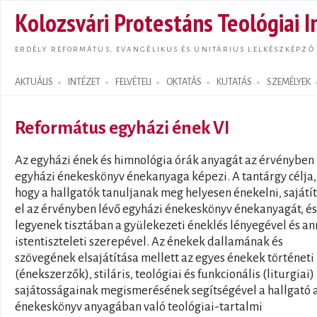
Ugrás
Kolozsvári Protestáns Teológiai I
tarta
ERDÉLY REFORMÁTUS, EVANGÉLIKUS ÉS UNITÁRIUS LELKÉSZKÉPZŐ
AKTUÁLIS
INTÉZET
FELVÉTELI
OKTATÁS
KUTATÁS
SZEMÉLYEK
Search form
Református egyházi ének VI
Az egyházi ének és himnológia órák anyagát az érvényben 
egyházi énekeskönyv énekanyaga képezi. A tantárgy célja,
hogy a hallgatók tanuljanak meg helyesen énekelni, sajátí
el az érvényben lévő egyházi énekeskönyv énekanyagát, és
legyenek tisztában a gyülekezeti éneklés lényegével és a
istentiszteleti szerepével. Az énekek dallamának és
szövegének elsajátítása mellett az egyes énekek történeti
(énekszerzők), stiláris, teológiai és funkcionális (liturgiai)
sajátosságainak megismerésének segítségével a hallgató 
énekeskönyv anyagában való teológiai-tartalmi