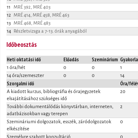
11
MRÉ 392, MRÉ 403
12
MRÉ 414, MRÉ 458, MRÉ 463
13
MRÉ 468, MRÉ 483
14
Részletvizsga a 7-13. órák anyagából
Időbeosztás
Heti oktatási idő
Előadás
Szeminárium
Gyakorla
1 óra/hét
0
0
1
14 óra/szemeszter
0
0
14
Szorgalmi idő
Óra/félé
A kiadott kurzus, bibliográfia és órajegyzetek
20
elsajátításához szükséges idő
További dokumentálódás könyvtárban, interneten,
2
adatbázisokban vagy terepen
Szemináriumi dolgozatok, esszék, záródolgozatok
0
elkészítése
Személyre szabott konzultáció
0