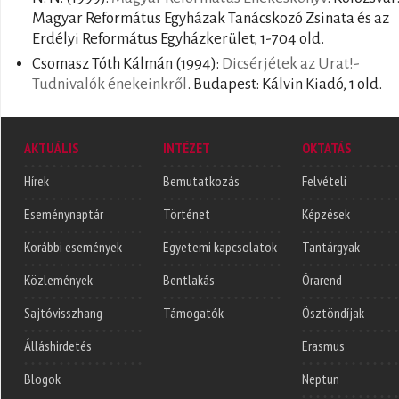
Magyar Református Egyházak Tanácskozó Zsinata és az
Erdélyi Református Egyházkerület, 1-704 old.
Csomasz Tóth Kálmán
(1994):
Dicsérjétek az Urat!-
Tudnivalók énekeinkről
. Budapest: Kálvin Kiadó, 1 old.
AKTUÁLIS
INTÉZET
OKTATÁS
Hírek
Bemutatkozás
Felvételi
Eseménynaptár
Történet
Képzések
Korábbi események
Egyetemi kapcsolatok
Tantárgyak
Közlemények
Bentlakás
Órarend
Sajtóvisszhang
Támogatók
Ösztöndíjak
Álláshirdetés
Erasmus
Blogok
Neptun