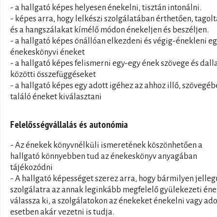
- a hallgató képes helyesen énekelni, tisztán intonálni.
- képes arra, hogy lelkészi szolgálatában érthetően, tagolt
és a hangszálakat kímélő módon énekeljen és beszéljen.
- a hallgató képes önállóan elkezdeni és végig-énekleni e
énekeskönyvi éneket
- a hallgató képes felismerni egy-egy ének szövege és dal
közötti összefüggéseket
- a hallgató képes egy adott igéhez az ahhoz illő, szövegé
találó éneket kiválasztani
Felelősségvállalás és autonómia
- Az énekek könyvnélküli ismeretének köszönhetően a
hallgató könnyebben tud az énekeskönyv anyagában
tájékozódni
- A hallgató képességet szerez arra, hogy bármilyen jelleg
szolgálatra az annak leginkább megfelelő gyülekezeti én
válassza ki, a szolgálatokon az énekeket énekelni vagy ado
esetben akár vezetni is tudja.