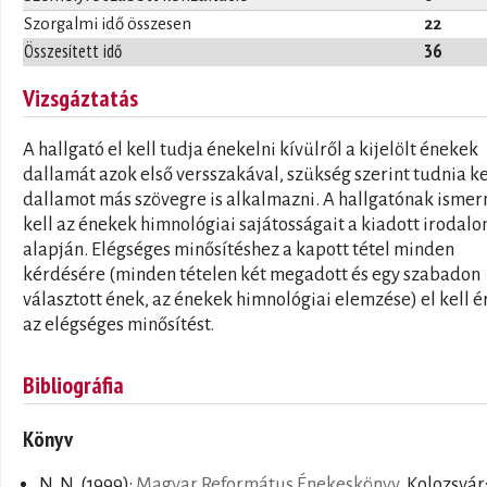
Szorgalmi idő összesen
22
Összesített idő
36
Vizsgáztatás
A hallgató el kell tudja énekelni kívülről a kijelölt énekek
dallamát azok első versszakával, szükség szerint tudnia ke
dallamot más szövegre is alkalmazni. A hallgatónak ismer
kell az énekek himnológiai sajátosságait a kiadott irodal
alapján. Elégséges minősítéshez a kapott tétel minden
kérdésére (minden tételen két megadott és egy szabadon
választott ének, az énekek himnológiai elemzése) el kell é
az elégséges minősítést.
Bibliográfia
Könyv
N. N.
(1999):
Magyar Református Énekeskönyv
. Kolozsvár