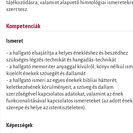
tájékozódásra, valamint alapvető himnológiai ismeretekre
szert tesz.
Kompetenciák
Ismeret
- a hallgató elsajátítja a helyes énekléshez és beszédhez
szükséges légzés-technikát és hangadás-technikát
- a hallgató memoriter anyaggal kívülről, könyv nélkül ism
kijelölt énekek szövegét és dallamát
- a hallgató ismeri az egyes énekek bibliai hátterét,
keletkezésének körülményeit, a szöveg és dallam
szerzőségével kapcsolatos adatokat, valamint az ének
funkcionalitásával kapcsolatos ismereteket (az adott ének
szerepe és helye az istentiszteleten).
Képességek