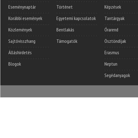
Eseménynaptár
Történet
Képzések
Korábbi események
Egyetemi kapcsolatok
Tantárgyak
Közlemények
Bentlakás
Órarend
Sajtóvisszhang
Támogatók
Ösztöndíjak
Álláshirdetés
Erasmus
Blogok
Neptun
Segédanyagok