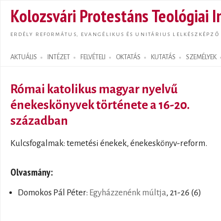
Ugrás
Kolozsvári Protestáns Teológiai I
tarta
ERDÉLY REFORMÁTUS, EVANGÉLIKUS ÉS UNITÁRIUS LELKÉSZKÉPZŐ
AKTUÁLIS
INTÉZET
FELVÉTELI
OKTATÁS
KUTATÁS
SZEMÉLYEK
Search form
Római katolikus magyar nyelvű
énekeskönyvek története a 16-20.
században
Kulcsfogalmak: temetési énekek, énekeskönyv-reform.
Olvasmány:
Domokos Pál Péter:
Egyházzenénk múltja
, 21-26 (6)