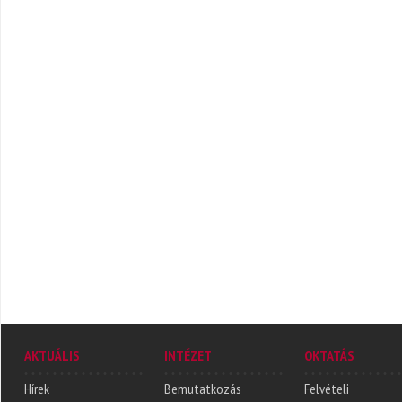
AKTUÁLIS
INTÉZET
OKTATÁS
Hírek
Bemutatkozás
Felvételi