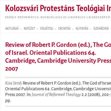
Ugrás
Kolozsvári Protestáns Teológiai I
tarta
ERDÉLY REFORMÁTUS, EVANGÉLIKUS ÉS UNITÁRIUS LELKÉSZKÉPZŐ
AKTUÁLIS
INTÉZET
FELVÉTELI
OKTATÁS
KUTATÁS
SZEMÉLYEK
Search form
Review of Robert P. Gordon (ed.), The G
of Israel. Oriental Publications 64.
Cambridge, Cambridge University Pres
2007
Kiss Jenő
: Review of Robert P. Gordon (ed.), The God of Israe
Oriental Publications 64. Cambridge, Cambridge Universi
Press 2007. In:
Journal of Reformed Theology
2.2 (2008), 202-
pp.