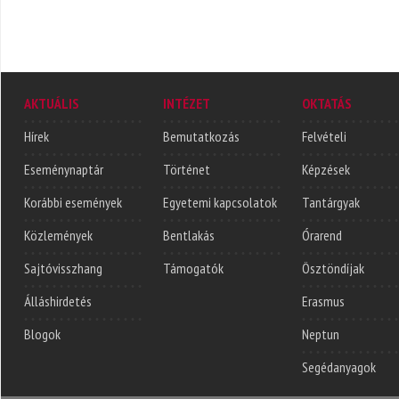
AKTUÁLIS
INTÉZET
OKTATÁS
Hírek
Bemutatkozás
Felvételi
Eseménynaptár
Történet
Képzések
Korábbi események
Egyetemi kapcsolatok
Tantárgyak
Közlemények
Bentlakás
Órarend
Sajtóvisszhang
Támogatók
Ösztöndíjak
Álláshirdetés
Erasmus
Blogok
Neptun
Segédanyagok