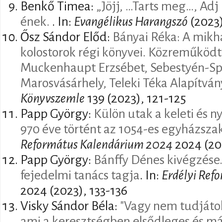
Benkő Timea:
„Jöjj, …Tarts meg…, Adj
ének.
. In:
Evangélikus Harangszó
(2023)
Ősz Sándor Előd:
Bányai Réka: A mikhá
kolostorok régi könyvei. Közreműköd
Muckenhaupt Erzsébet, Sebestyén-Sp
Marosvásárhely, Teleki Téka Alapítván
Könyvszemle
139 (2023), 121-125
Papp György:
Külön utak a keleti és 
970 éve történt az 1054-es egyházsza
Református Kalendárium 2024
2024 (20
Papp György:
Bánffy Dénes kivégzése.
fejedelmi tanács tagja
. In:
Erdélyi Ref
2024 (2023), 133-136
Visky Sándor Béla:
"Vagy nem tudjátok
ami a keresztségben elsődleges és m