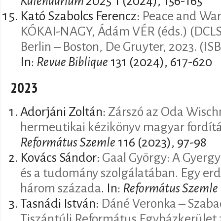
Kalendárium 2025
1 (2024), 156-165
Kató Szabolcs Ferencz:
Peace and War 
KÓKAI-NAGY, Ádám VÉR (éds.) (DCLS, 52
Berlin – Boston, De Gruyter, 2023. (IS
In:
Revue Biblique
131 (2024), 617-620
2023
Adorjáni Zoltán:
Zárszó az Oda Wischm
hermeutikai kézikönyv magyar fordí
Református Szemle
116 (2023), 97-98
Kovács Sándor:
Gaal György: A Gyergy
és a tudomány szolgálatában. Egy erdé
három százada
. In:
Református Szemle
Tasnádi István:
Dáné Veronka – Szabadi
Tiszántúli Református Egyházkerület zs