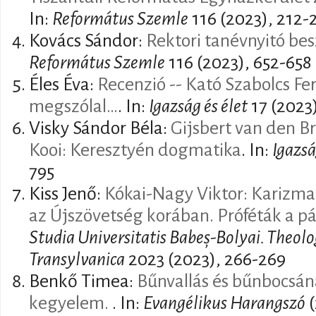
In:
Református Szemle
116 (2023), 212-
Kovács Sándor:
Rektori tanévnyitó be
Református Szemle
116 (2023), 652-658
Éles Éva:
Recenzió -- Kató Szabolcs Fe
megszólal…
. In:
Igazság és élet
17 (2023)
Visky Sándor Béla:
Gijsbert van den Br
Kooi: Keresztyén dogmatika
. In:
Igazsá
795
Kiss Jenő:
Kókai-Nagy Viktor: Karizma
az Újszövetség korában. Próféták a p
Studia Universitatis Babeș-Bolyai. Theol
Transylvanica
2023 (2023), 266-269
Benkő Timea:
Bűnvallás és bűnbocsána
kegyelem.
. In:
Evangélikus Harangszó
(