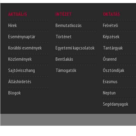
AKTUÁLIS
INTÉZET
OKTATÁS
Hírek
Bemutatkozás
Felvételi
Eseménynaptár
Történet
Képzések
Korábbi események
Egyetemi kapcsolatok
Tantárgyak
Közlemények
Bentlakás
Órarend
Sajtóvisszhang
Támogatók
Ösztöndíjak
Álláshirdetés
Erasmus
Blogok
Neptun
Segédanyagok