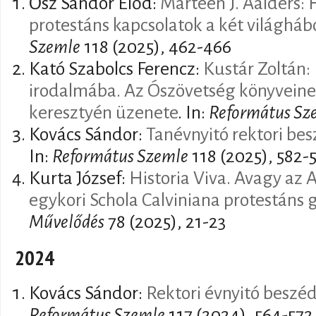
Ősz Sándor Előd:
Marteen J. Aalders:
protestáns kapcsolatok a két világháb
Szemle
118 (2025), 462-466
Kató Szabolcs Ferencz:
Kustár Zoltán:
irodalmába. Az Ószövetség könyveinek 
keresztyén üzenete
. In:
Református Sz
Kovács Sándor:
Tanévnyitó rektori be
In:
Református Szemle
118 (2025), 582-
Kurta József:
Historia Viva. Avagy az 
egykori Schola Calviniana protestáns 
Művelődés
78 (2025), 21-23
2024
Kovács Sándor:
Rektori évnyitó beszé
Református Szemle
117 (2024), 564-572