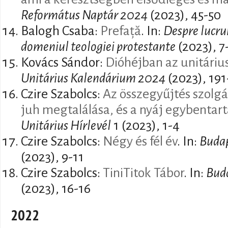
Református Naptár 2024
(2023), 45-50
Balogh Csaba:
Prefață
. In:
Despre lucrur
domeniul teologiei protestante
(2023), 7
Kovács Sándor:
Dióhéjban az unitáriu
Unitárius Kalendárium 2024
(2023), 191
Czire Szabolcs:
Az összegyűjtés szolgá
juh megtalálása, és a nyáj egybentar
Unitárius Hírlevél
1 (2023), 1-4
Czire Szabolcs:
Négy és fél év
. In:
Budap
(2023), 9-11
Czire Szabolcs:
TiniTitok Tábor
. In:
Buda
(2023), 16-16
2022