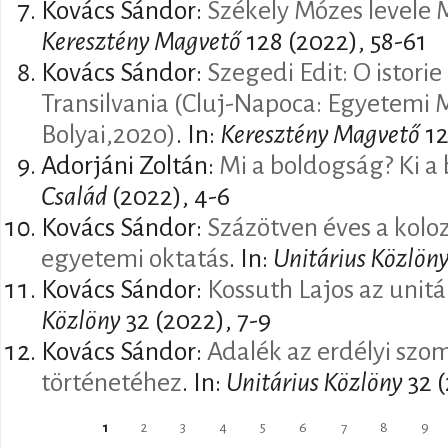
Kovács Sándor:
Székely Mózes levele
Keresztény Magvető
128 (2022), 58-61
Kovács Sándor:
Szegedi Edit: O istorie
Transilvania (Cluj-Napoca: Egyetemi 
Bolyai,2020)
. In:
Keresztény Magvető
12
Adorjáni Zoltán:
Mi a boldogság? Ki a
Család
(2022), 4-6
Kovács Sándor:
Százötven éves a kolo
egyetemi oktatás
. In:
Unitárius Közlön
Kovács Sándor:
Kossuth Lajos az unitá
Közlöny
32 (2022), 7-9
Kovács Sándor:
Adalék az erdélyi szo
történetéhez
. In:
Unitárius Közlöny
32 (
1
2
3
4
5
6
7
8
9
Oldalak