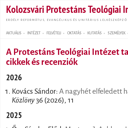
Ugrás
Kolozsvári Protestáns Teológiai I
tarta
ERDÉLY REFORMÁTUS, EVANGÉLIKUS ÉS UNITÁRIUS LELKÉSZKÉPZŐ
AKTUÁLIS
INTÉZET
FELVÉTELI
OKTATÁS
KUTATÁS
SZEMÉLYEK
Search form
A Protestáns Teológiai Intézet ta
cikkek és recenziók
2026
Kovács Sándor:
A nagyhét elfeledett 
Közlöny
36 (2026), 11
2025