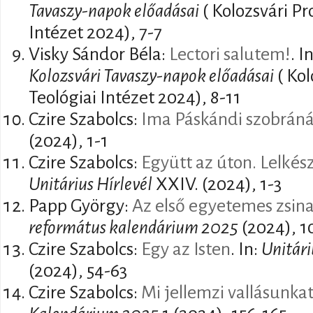
Tavaszy-napok előadásai
( Kolozsvári Pr
Intézet 2024), 7-7
Visky Sándor Béla:
Lectori salutem!
. I
Kolozsvári Tavaszy-napok előadásai
( Kol
Teológiai Intézet 2024), 8-11
Czire Szabolcs:
Ima Páskándi szobráná
(2024), 1-1
Czire Szabolcs:
Együtt az úton. Lelkés
Unitárius Hírlevél
XXIV. (2024), 1-3
Papp György:
Az első egyetemes zsina
református kalendárium 2025
(2024), 1
Czire Szabolcs:
Egy az Isten
. In:
Unitár
(2024), 54-63
Czire Szabolcs:
Mi jellemzi vallásunka