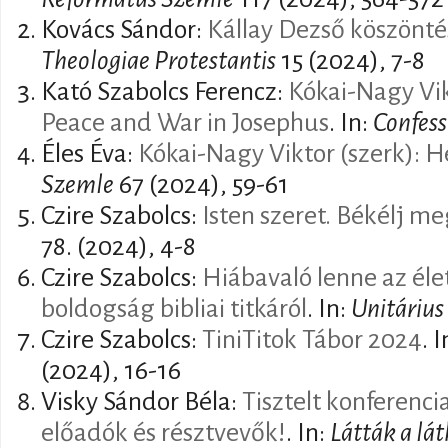
Kovács Sándor:
Kállay Dezső köszönté
Theologiae Protestantis
15 (2024), 7-8
Kató Szabolcs Ferencz:
Kókai-Nagy Vik
Peace and War in Josephus
. In:
Confess
Éles Éva:
Kókai-Nagy Viktor (szerk): 
Szemle
67 (2024), 59-61
Czire Szabolcs:
Isten szeret. Békélj me
78. (2024), 4-8
Czire Szabolcs:
Hiábavaló lenne az éle
boldogság bibliai titkáról
. In:
Unitárius
Czire Szabolcs:
TiniTitok Tábor 2024
. 
(2024), 16-16
Visky Sándor Béla:
Tisztelt konferenc
előadók és résztvevők!
. In:
Látták a lát