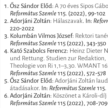
Ősz Sándor Előd:
A 70 éves Sipos Gáb
Református Szemle
115. (2022), 99-102
Adorjáni Zoltán:
Hálaszavak
. In:
Refor
220-2022
Kolumbán Vilmos József:
Rektori tané
Református Szemle
115 (2022), 343-350
Kató Szabolcs Ferencz:
Heinz Dieter N
und Rettung. Studien zur Redaktion,
Theologie von Ri 1,1–3,30. WMANT 16
Református Szemle
115 (2022), 572-578
Ősz Sándor Előd:
Adorjáni Zoltán laudá
átadásakor
. In:
Református Szemle
115.
Adorjáni Zoltán:
Köszönet a Károli-díj
Református Szemle
115 (2022), 708-709