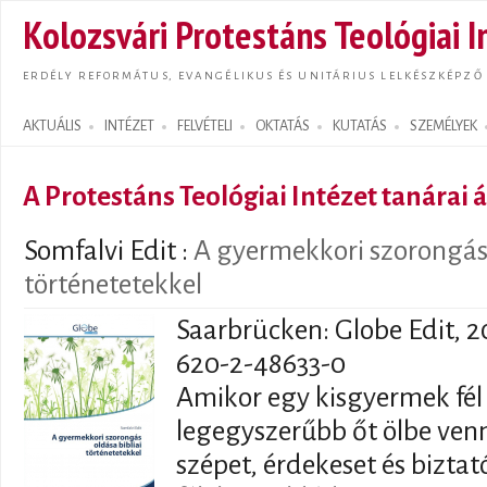
Ugrás
Kolozsvári Protestáns Teológiai I
tarta
ERDÉLY REFORMÁTUS, EVANGÉLIKUS ÉS UNITÁRIUS LELKÉSZKÉPZŐ
AKTUÁLIS
INTÉZET
FELVÉTELI
OKTATÁS
KUTATÁS
SZEMÉLYEK
Search form
A Protestáns Teológiai Intézet tanárai á
Somfalvi Edit
:
A gyermekkori szorongás 
történetetekkel
Saarbrücken: Globe Edit, 20
620-2-48633-0
Amikor egy kisgyermek fél
legegyszerűbb őt ölbe venn
szépet, érdekeset és biztat