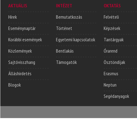
AKTUÁLIS
INTÉZET
OKTATÁS
Hírek
Bemutatkozás
Felvételi
Eseménynaptár
Történet
Képzések
Korábbi események
Egyetemi kapcsolatok
Tantárgyak
Közlemények
Bentlakás
Órarend
Sajtóvisszhang
Támogatók
Ösztöndíjak
Álláshirdetés
Erasmus
Blogok
Neptun
Segédanyagok