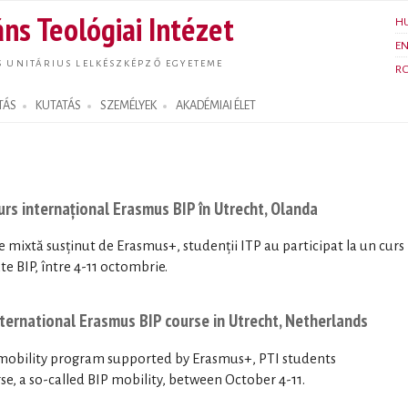
Ugrás a
ns Teológiai Intézet
H
tartalomra
E
S UNITÁRIUS LELKÉSZKÉPZŐ EGYETEME
R
TÁS
KUTATÁS
SZEMÉLYEK
AKADÉMIAI ÉLET
curs internațional Erasmus BIP în Utrecht, Olanda
 mixtă susținut de Erasmus+, studenții ITP au participat la un curs
e BIP, între 4-11 octombrie.
nternational Erasmus BIP course in Utrecht, Netherlands
mobility program supported by Erasmus+, PTI students
se, a so-called BIP mobility, between October 4-11.