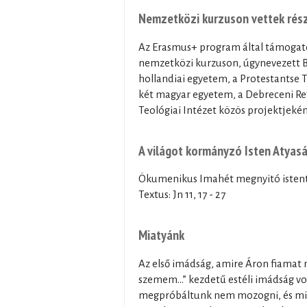
Nemzetközi kurzuson vettek részt
Az Erasmus+ program által támogato
nemzetközi kurzuson, úgynevezett BI
hollandiai egyetem, a Protestantse T
két magyar egyetem, a Debreceni Re
Teológiai Intézet közös projektjeként
A világot kormányzó Isten Atyas
Ökumenikus Imahét megnyitó istent
Textus: Jn 11, 17 - 27
Miatyánk
Az első imádság, amire Áron fiamat 
szemem…” kezdetű estéli imádság vol
megpróbáltunk nem mozogni, és miv