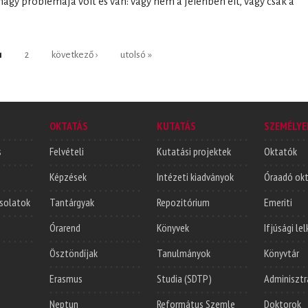
agy problémája volt és van: vagy nem a jelenben élt, vagy csak a
1
2
következő ›
utolsó »
OKTATÁS
KUTATÁS
SZEMÉLYE
s
Felvételi
Kutatási projektek
Oktatók
Képzések
Intézeti kiadványok
Óraadó ok
solatok
Tantárgyak
Repozitórium
Emeriti
Órarend
Könyvek
Ifjúsági le
Ösztöndíjak
Tanulmányok
Könyvtár
Erasmus
Studia (SDTP)
Adminisztr
Neptun
Református Szemle
Doktorok