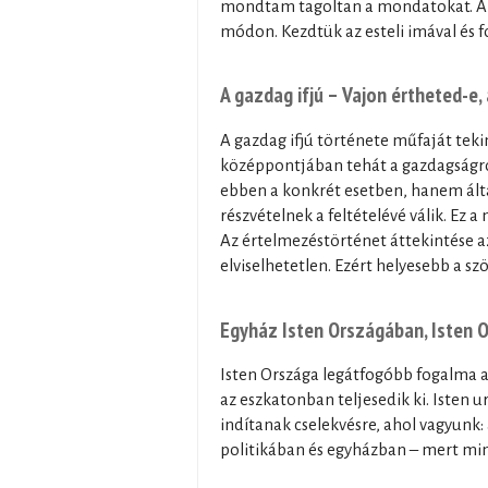
mondtam tagoltan a mondatokat. Az
módon. Kezdtük az esteli imával és fo
A gazdag ifjú – Vajon értheted-e,
A gazdag ifjú története műfaját teki
középpontjában tehát a gazdagságról
ebben a konkrét esetben, hanem álta
részvételnek a feltételévé válik. Ez
Az értelmezéstörténet áttekintése 
elviselhetetlen. Ezért helyesebb a s
Egyház Isten Országában, Isten 
Isten Országa legátfogóbb fogalma a
az eszkatonban teljesedik ki. Isten 
indítanak cselekvésre, ahol vagyunk:
politikában és egyházban – mert mind