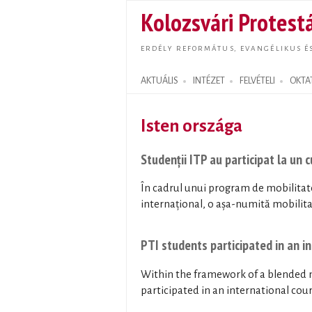
Kolozsvári Protestá
ERDÉLY REFORMÁTUS, EVANGÉLIKUS É
AKTUÁLIS
INTÉZET
FELVÉTELI
OKTA
Search form
Isten országa
Studenții ITP au participat la un 
În cadrul unui program de mobilitate
internațional, o așa-numită mobilitat
PTI students participated in an i
Within the framework of a blended 
participated in an international cour