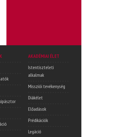
K
AKADÉMIAI ÉLET
Istentiszteleti
alkalmak
tatók
Missziói tevékenység
Diákélet
lkipásztor
Előadások
Prédikációk
áció
Legáció