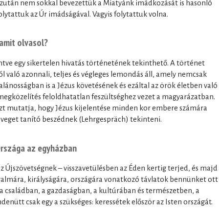
után nem sokkal bevezettük a Miatyánk imádkozását is hasonló
lytattuk az Úr imádságával. Vagyis folytattuk volna.
 amit olvasol?
ntve egy sikertelen hivatás történetének tekinthető. A történet
 való azonnali, teljes és végleges lemondás áll, amely nemcsak
lánosságban is a Jézus követésének és ezáltal az örök életben való
 a megközelítés feloldhatatlan feszültséghez vezet a magyarázatban.
azt mutatja, hogy Jézus kijelentése minden kor embere számára
zöveget tanító beszédnek (Lehrgespräch) tekinteni.
Országa az egyházban
z Újszövetségnek – visszavetülésben az Éden kertig terjed, és majd
uralmára, királyságára, országára vonatkozó távlatok bennünket ott
 a családban, a gazdaságban, a kultúrában és természetben, a
enütt csak egy a szükséges: keressétek először az Isten országát.