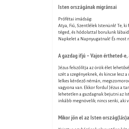
Isten országának migránsai
Prófétai imádság:
Atya, Fiú, Szentlélek Istenünk! Te, ki
téged, és hódolattal borulunk lábaid
Napkelet a Napnyugatnak! És most m
A gazdag ifjú – Vajon értheted-e,
Jézus felszólítja az örök élet lehető
szét a szegényeknek, és kincse lesz 
lelkes kérdező némán, megszomorodva
vagyona van. Ekkor fordul Jézus a tan
lehetetlen a gazdagnak bejutni az I
inkább megnövelik; nincs senki, aki
Mikor jön el az Isten ország(lás)