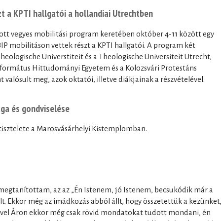
 a KPTI hallgatói a hollandiai Utrechtben
tt vegyes mobilitási program keretében október 4-11 között egy
P mobilitáson vettek részt a KPTI hallgatói. A program két
heologische Universtiteit és a Theologische Universiteit Utrecht,
formátus Hittudományi Egyetem és a Kolozsvári Protestáns
 valósult meg, azok oktatói, illetve diákjainak a részvételével.
ága és gondviselése
isztelete a Marosvásárhelyi Kistemplomban.
megtanítottam, az az „Én Istenem, jó Istenem, becsukódik már a
t. Ekkor még az imádkozás abból állt, hogy összetettük a kezünket
el Áron ekkor még csak rövid mondatokat tudott mondani, én