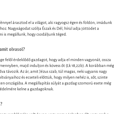
 fénnyel árasztod el a világot, aki ragyogsz égen és földön, imádunk
hoz. Nagyságodat szólja Észak és Dél, hírül adja jöttödet a
i is megállunk, hogy csodáljunk téged.
 amit olvasol?
sége felől érdeklődő gazdagot, hogy adja el minden vagyonát, ossza
a mennyben, majd induljon és kövess őt (Lk 18,22b). A korábban még
 távozik. Az ár, amit Jézus szab, túl magas, neki ugyanis nagy
ítványaihoz és ecseteli előttük, hogy milyen nehéz is, sőt, szinte
sten országába. A megállapítás súlyát a gazdag szomorú esete még
 védelmére kelne a gazdagoknak.
a?