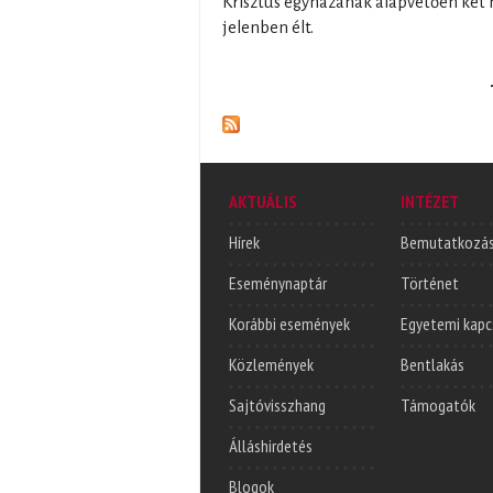
Krisztus egyházának alapvetően két n
jelenben élt.
Oldalak
AKTUÁLIS
INTÉZET
Hírek
Bemutatkozá
Eseménynaptár
Történet
Korábbi események
Egyetemi kapc
Közlemények
Bentlakás
Sajtóvisszhang
Támogatók
Álláshirdetés
Blogok