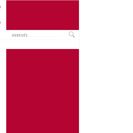
U
N
O
Keresés