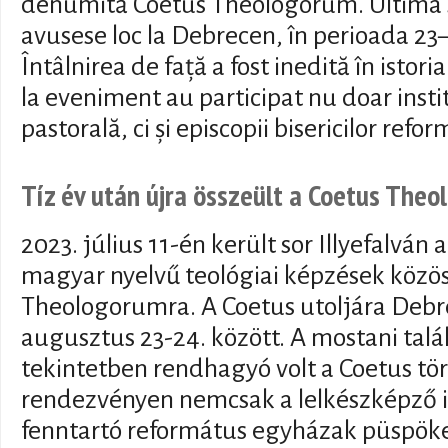
denumită Coetus Theologorum. Ultima s
avusese loc la Debrecen, în perioada 23
Întâlnirea de față a fost inedită în istor
la eveniment au participat nu doar insti
pastorală, ci și episcopii bisericilor ref
Tíz év után újra összeült a Coetus Theo
2023. július 11-én került sor Illyefalvá
magyar nyelvű teológiai képzések közös
Theologorumra. A Coetus utoljára Debr
augusztus 23-24. között. A mostani tal
tekintetben rendhagyó volt a Coetus tö
rendezvényen nemcsak a lelkészképző 
fenntartó református egyházak püspökei 