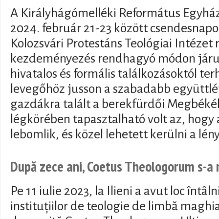
A Királyhágómelléki Református Egyhá
2024. február 21-23 között csendesnapo
Kolozsvári Protestáns Teológiai Intézet 
kezdeményezés rendhagyó módon járul
hivatalos és formális találkozásoktól terh
levegőhöz jusson a szabadabb együttlét
gazdákra talált a berekfürdői Megbéké
légkörében tapasztalható volt az, hogy 
lebomlik, és közel lehetett kerülni a lé
După zece ani, Coetus Theologorum s-a re
Pe 11 iulie 2023, la Ilieni a avut loc înt
instituțiilor de teologie de limbă maghi