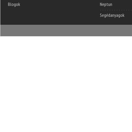
Blogok
Neptun
Segédanyagok