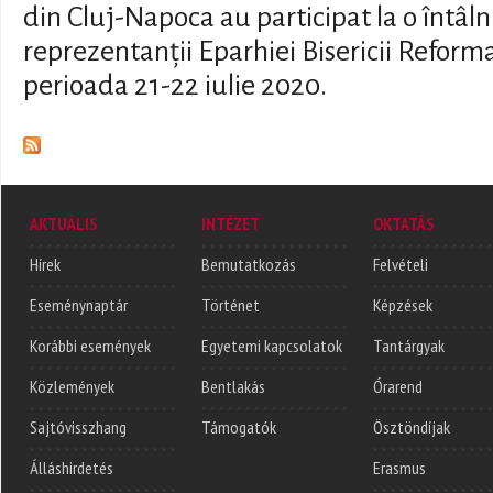
din Cluj-Napoca au participat la o întâln
reprezentanții Eparhiei Bisericii Reformat
perioada 21-22 iulie 2020.
AKTUÁLIS
INTÉZET
OKTATÁS
Hírek
Bemutatkozás
Felvételi
Eseménynaptár
Történet
Képzések
Korábbi események
Egyetemi kapcsolatok
Tantárgyak
Közlemények
Bentlakás
Órarend
Sajtóvisszhang
Támogatók
Ösztöndíjak
Álláshirdetés
Erasmus