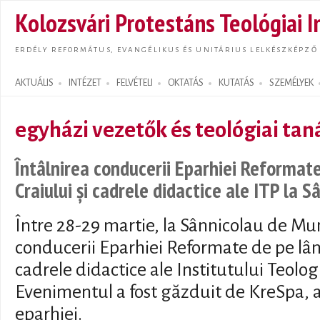
Ugrás
Kolozsvári Protestáns Teológiai I
tarta
ERDÉLY REFORMÁTUS, EVANGÉLIKUS ÉS UNITÁRIUS LELKÉSZKÉPZŐ
AKTUÁLIS
INTÉZET
FELVÉTELI
OKTATÁS
KUTATÁS
SZEMÉLYEK
Search form
egyházi vezetők és teológiai tan
Întâlnirea conducerii Eparhiei Reformate
Craiului și cadrele didactice ale ITP la 
Între 28-29 martie, la Sânnicolau de Mun
conducerii Eparhiei Reformate de pe lâng
cadrele didactice ale Institutului Teolog
Evenimentul a fost găzduit de KreSpa, a
eparhiei.