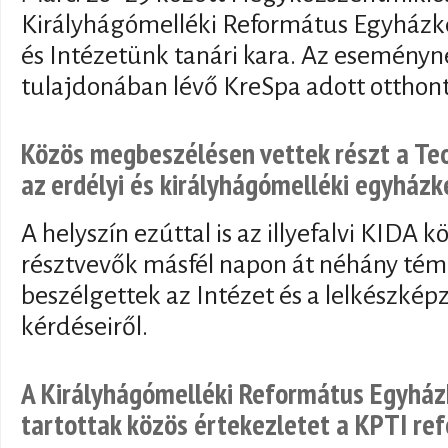
Királyhágómelléki Református Egyházk
és Intézetünk tanári kara. Az esemény
tulajdonában lévő KreSpa adott otthont
Közös megbeszélésen vettek részt a Teol
az erdélyi és királyhágómelléki egyházk
A helyszín ezúttal is az illyefalvi KIDA k
résztvevők másfél napon át néhány tém
beszélgettek az Intézet és a lelkészképz
kérdéseiről.
A Királyhágómelléki Református Egyházk
tartottak közös értekezletet a KPTI re