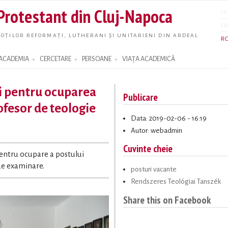
Skip to
 Protestant din Cluj-Napoca
H
main
E
content
OȚILOR REFORMAȚI, LUTHERANI ȘI UNITARIENI DIN ARDEAL
R
ACADEMIA
CERCETARE
PERSOANE
VIAȚA ACADEMICĂ
i pentru ocuparea
Publicare
ofesor de teologie
Data: 2019-02-06 - 16:19
Autor: webadmin
Cuvinte cheie
entru ocupare a postului
de examinare.
posturi vacante
Rendszeres Teológiai Tanszék
Share this on Facebook