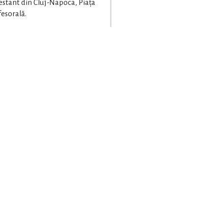
testant din Cluj-Napoca, Piața
fesorală.