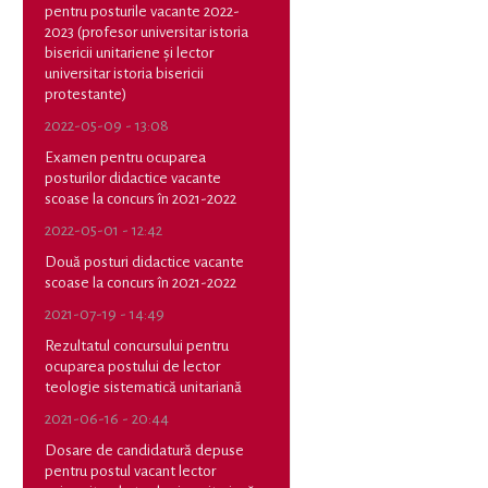
pentru posturile vacante 2022-
2023 (profesor universitar istoria
bisericii unitariene și lector
universitar istoria bisericii
protestante)
2022-05-09 - 13:08
Examen pentru ocuparea
posturilor didactice vacante
scoase la concurs în 2021-2022
2022-05-01 - 12:42
Două posturi didactice vacante
scoase la concurs în 2021-2022
2021-07-19 - 14:49
Rezultatul concursului pentru
ocuparea postului de lector
teologie sistematică unitariană
2021-06-16 - 20:44
Dosare de candidatură depuse
pentru postul vacant lector