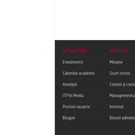
ACTUALITĂȚI
INSTITUT
Evenimente
Misiune
Calendar academic
Scurt istoric
Anunțuri
Comisii și consi
ITP în Media
Managementul c
Posturi vacante
Internat
Bloguri
Birouri adminis