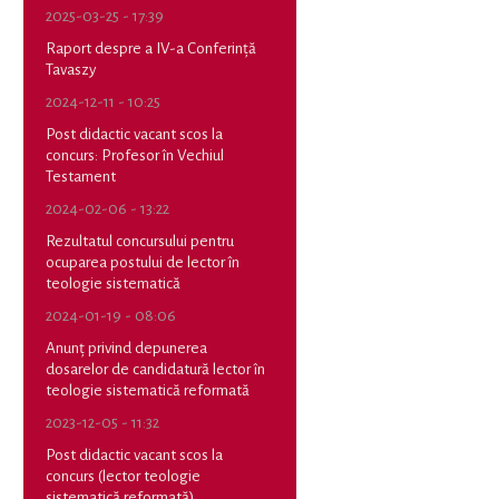
2025-03-25 - 17:39
Raport despre a IV-a Conferință
Tavaszy
2024-12-11 - 10:25
Post didactic vacant scos la
concurs: Profesor în Vechiul
Testament
2024-02-06 - 13:22
Rezultatul concursului pentru
ocuparea postului de lector în
teologie sistematică
2024-01-19 - 08:06
Anunț privind depunerea
dosarelor de candidatură lector în
teologie sistematică reformată
2023-12-05 - 11:32
Post didactic vacant scos la
concurs (lector teologie
sistematică reformată)