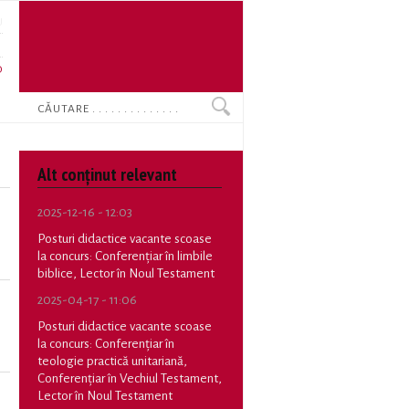
U
N
O
Search
Alt conținut relevant
2025-12-16 - 12:03
Posturi didactice vacante scoase
la concurs: Conferențiar în limbile
biblice, Lector în Noul Testament
2025-04-17 - 11:06
Posturi didactice vacante scoase
la concurs: Conferențiar în
teologie practică unitariană,
Conferențiar în Vechiul Testament,
Lector în Noul Testament