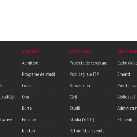
ACADEMIA
CERCETARE
PERSOANE
Admitere
Proiecte de cercetare
Cadre didac
Programe de studii
Publicații ale ITP
Emeriti
lii
Cursuri
Repozitoriu
Preot unive
alității
Orar
Cărți
Bibliotecă
Burse
Studii
Administra
trative
Erasmus
Studia (SDTP)
Studenți
Neptun
Református Szemle