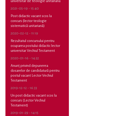
universitar de teologie unitariană
2021-05-19 - 15:40
Post didactic vacant scos la
concurs (lector teologie
sistematică unitariană)
2020-02-12 - 11:19
Rezultatul concursului pentru
ocuparea postului didactic lector
universitar Vechiul Testament
2020-01-16 - 14:22
Anunț privind depunerea
dosarelor de candidatură pentru
postul vacant Lector Vechiul
Testament
2019-12-12 - 16:33
Un post didactic vacant scos la
concurs (Lector Vechiul
Testament)
2019-01-29 - 14:15