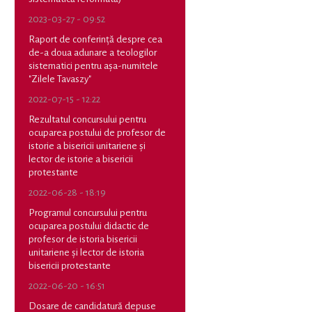
2023-03-27 - 09:52
Raport de conferință despre cea
de-a doua adunare a teologilor
sistematici pentru așa-numitele
"Zilele Tavaszy"
2022-07-15 - 12:22
Rezultatul concursului pentru
ocuparea postului de profesor de
istorie a bisericii unitariene și
lector de istorie a bisericii
protestante
2022-06-28 - 18:19
Programul concursului pentru
ocuparea postului didactic de
profesor de istoria bisericii
unitariene și lector de istoria
bisericii protestante
2022-06-20 - 16:51
Dosare de candidatură depuse