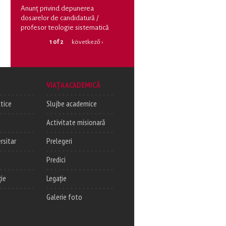
Anunț privind depunerea
dosarelor de candidatură /
profesor teologie sistematică
1 of 2
következő ›
VIAȚA ACADEMICĂ
tice
Slujbe academice
Activitate misionară
rsitar
Prelegeri
Predici
ție
Legație
Galerie foto