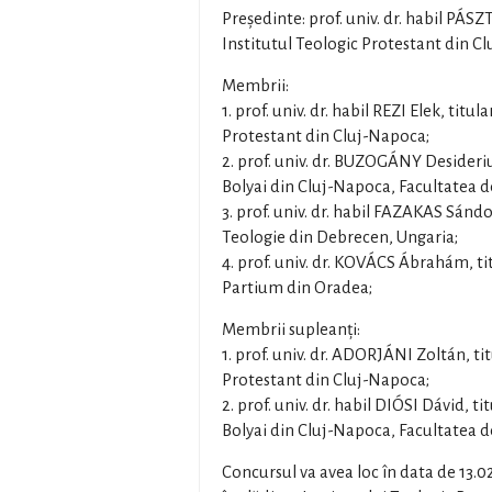
Preşedinte: prof. univ. dr. habil PÁS
Institutul Teologic Protestant din C
Membrii:
1. prof. univ. dr. habil REZI Elek, titul
Protestant din Cluj-Napoca;
2. prof. univ. dr. BUZOGÁNY Desideriu
Bolyai din Cluj-Napoca, Facultatea 
3. prof. univ. dr. habil FAZAKAS Sándo
Teologie din Debrecen, Ungaria;
4. prof. univ. dr. KOVÁCS Ábrahám, ti
Partium din Oradea;
Membrii supleanți:
1. prof. univ. dr. ADORJÁNI Zoltán, tit
Protestant din Cluj-Napoca;
2. prof. univ. dr. habil DIÓSI Dávid, t
Bolyai din Cluj-Napoca, Facultatea 
Concursul va avea loc în data de 13.0