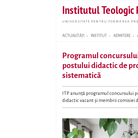
Institutul Teologic
UNIVERSITATE PENTRU FORMAREA PRE
ACTUALITĂȚI
INSTITUT
ADMITERE
Search form
Programul concursulu
postului didactic de pr
sistematică
ITP anunță programul concursului p
didactic vacant și membrii comisiei 