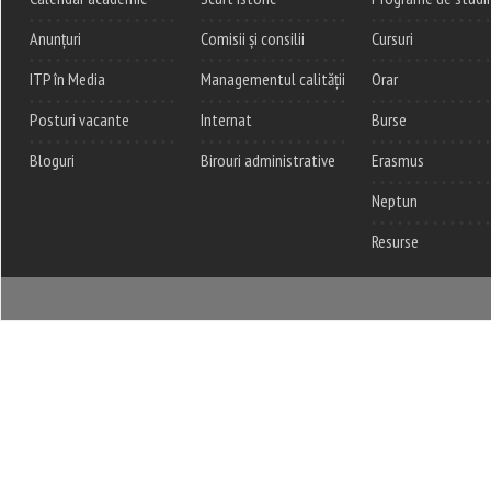
Anunțuri
Comisii și consilii
Cursuri
ITP în Media
Managementul calității
Orar
Posturi vacante
Internat
Burse
Bloguri
Birouri administrative
Erasmus
Neptun
Resurse