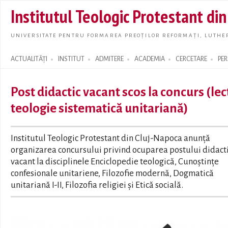
Skip t
Institutul Teologic Protestant di
main
conte
UNIVERSITATE PENTRU FORMAREA PREOȚILOR REFORMAȚI, LUTHER
ACTUALITĂȚI
INSTITUT
ADMITERE
ACADEMIA
CERCETARE
PE
Search form
Post didactic vacant scos la concurs (lec
teologie sistematică unitariană)
Institutul Teologic Protestant din Cluj-Napoca anunță
organizarea concursului privind ocuparea postului didact
vacant la disciplinele Enciclopedie teologică, Cunoștințe
confesionale unitariene, Filozofie modernă, Dogmatică
unitariană I-II, Filozofia religiei și Etică socială.