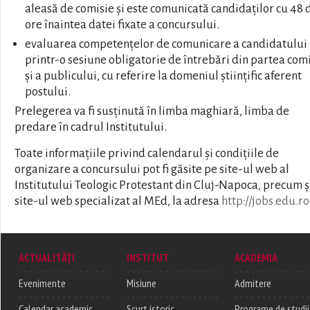
aleasă de comisie și este comunicată candidaților cu 48 
ore înaintea datei fixate a concursului.
evaluarea competențelor de comunicare a candidatului
printr-o sesiune obligatorie de întrebări din partea comi
și a publicului, cu referire la domeniul științific aferent
postului.
Prelegerea va fi susținută în limba maghiară, limba de
predare în cadrul Institutului.
Toate informațiile privind calendarul și condițiile de
organizare a concursului pot fi găsite pe site-ul web al
Institutului Teologic Protestant din Cluj-Napoca, precum ș
site-ul web specializat al MEd, la adresa
http://jobs.edu.ro
ACTUALITĂȚI
INSTITUT
ACADEMIA
Evenimente
Misiune
Admitere
Calendar academic
Scurt istoric
Programe de studii