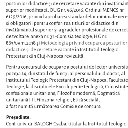
posturilor didactice şi de cercetare vacante din învățămân
superior modificată, OUG nr. 96/2016, Ordinul MENCS nr.
6129/2016, privind aprobarea standardelor minimale nece
și obligatorii pentru conferirea titlurilor didactice din
învățământul superior și a gradelor profesionale de cerce
dezvoltare, anexa nr. 32-Comisia teologie, H.G nr.
883/09.11.2018 și
Metodologia privind ocuparea posturilor
didactice și de cercetare vacante
în Institutul Teologic
Protestant din Cluj-Napoca revizuită.
Pentru concursul de ocupare a postului de lector universit
poziția 14, din statul de funcții al personalului didactic, al
Institutului Teologic Protestant din Cluj-Napoca, Facultat
Teologie, la disciplinele Enciclopedie teologică, Cunoștințe
confesionale unitariene, Filozofie modernă, Dogmatică
unitariană I-II, Filozofia religiei, Etică socială,
a fost numită următoarea Comisie de concurs:
Președinte:
Conf. univ. dr. BALOGH Csaba, titular la Institutul Teologic