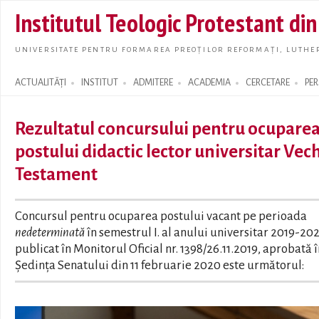
Skip t
Institutul Teologic Protestant di
main
conte
UNIVERSITATE PENTRU FORMAREA PREOȚILOR REFORMAȚI, LUTHER
ACTUALITĂȚI
INSTITUT
ADMITERE
ACADEMIA
CERCETARE
PE
Search form
Rezultatul concursului pentru ocupare
postului didactic lector universitar Vec
Testament
Concursul pentru ocuparea postului vacant pe perioada
nedeterminată
în semestrul I. al anului universitar 2019-20
publicat în Monitorul Oficial nr. 1398/26.11.2019, aprobată î
Ședința Senatului din 11 februarie 2020 este următorul: