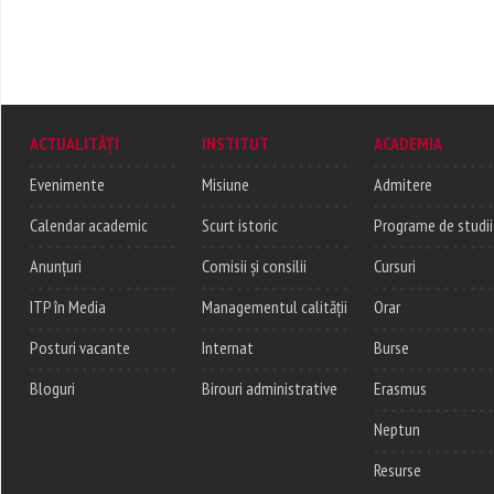
ACTUALITĂȚI
INSTITUT
ACADEMIA
Evenimente
Misiune
Admitere
Calendar academic
Scurt istoric
Programe de studii
Anunțuri
Comisii și consilii
Cursuri
ITP în Media
Managementul calității
Orar
Posturi vacante
Internat
Burse
Bloguri
Birouri administrative
Erasmus
Neptun
Resurse