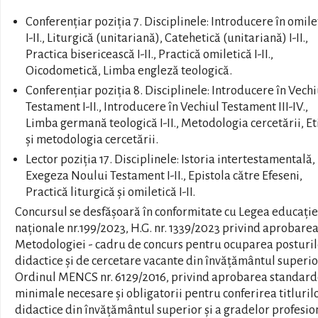
Conferențiar poziția 7. Disciplinele: Introducere în omile
I-II., Liturgică (unitariană), Catehetică (unitariană) I-II.,
Practica bisericească I-II., Practică omiletică I-II.,
Oicodometică, Limba engleză teologică.
Conferențiar poziția 8. Disciplinele: Introducere în Vechi
Testament I-II., Introducere în Vechiul Testament III-IV.,
Limba germană teologică I-II., Metodologia cercetării, Et
și metodologia cercetării.
Lector poziția 17. Disciplinele: Istoria intertestamentală,
Exegeza Noului Testament I-II., Epistola către Efeseni,
Practică liturgică și omiletică I-II.
Concursul se desfășoară în conformitate cu Legea educație
naționale nr.199/2023, H.G. nr. 1339/2023 privind aprobare
Metodologiei - cadru de concurs pentru ocuparea posturil
didactice și de cercetare vacante din învățământul superio
Ordinul MENCS nr. 6129/2016, privind aprobarea standard
minimale necesare și obligatorii pentru conferirea titluril
didactice din învățământul superior și a gradelor profesio