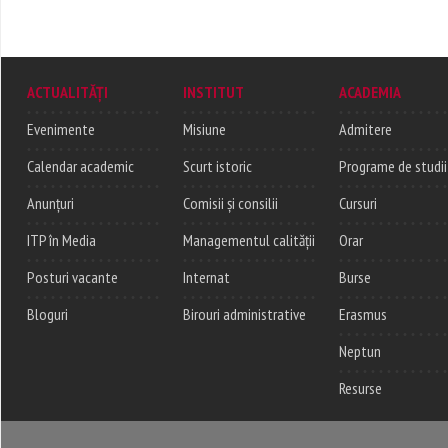
ACTUALITĂȚI
INSTITUT
ACADEMIA
Evenimente
Misiune
Admitere
Calendar academic
Scurt istoric
Programe de studii
Anunțuri
Comisii și consilii
Cursuri
ITP în Media
Managementul calității
Orar
Posturi vacante
Internat
Burse
Bloguri
Birouri administrative
Erasmus
Neptun
Resurse