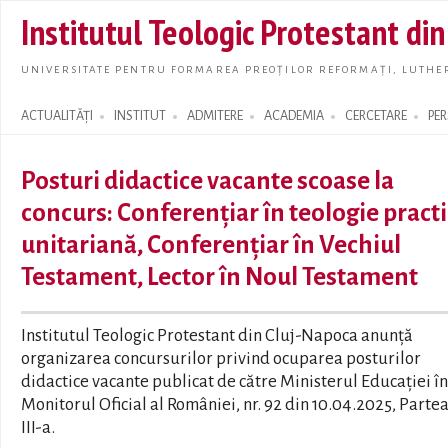
Skip t
Institutul Teologic Protestant di
main
conte
UNIVERSITATE PENTRU FORMAREA PREOȚILOR REFORMAȚI, LUTHER
ACTUALITĂȚI
INSTITUT
ADMITERE
ACADEMIA
CERCETARE
PE
Search form
Posturi didactice vacante scoase la
concurs: Conferențiar în teologie pract
unitariană, Conferențiar în Vechiul
Testament, Lector în Noul Testament
Institutul Teologic Protestant din Cluj-Napoca anunță
organizarea concursurilor privind ocuparea posturilor
didactice vacante publicat de către Ministerul Educației în
Monitorul Oficial al României, nr. 92 din 10.04.2025, Partea
III-a.