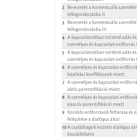
2
Bevezetés a kontextuális szemlél
lelkigondozásba II.
3
Bevezetés a kontextuális szemlél
lelkigondozásba III.
4
A kapcsolatokban történő adás és
személyes és kapcsolati erőforrás I
5
A kapcsolatokban történő adás és
személyes és kapcsolati erőforrás I
6
A személyes és kapcsolati erőforr
lojalitási konfliktusok miatt
7
A személyes és kapcsolati erőforr
aktív parentifikáció miatt
8
A személyes és kapcsolati erőforr
passzív parentifikáció miatt
9
Korábbi erőforrások feltárása és
felépítése a dialógus által
10
A családtagok közötti dialógus t
kívülállóként