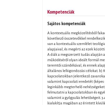
Kompetenciák
Sajátos kompetenciák
A kontextuális megközelítésből faka
következő összetevőkkel rendelkezik:
van a kontextuális szemlélet teológiai
alapjaival, és megérti az ezek között
A diák a megszerzett tudás alapján 
működéséről olyan ideált formál meg
teremtői szándékával, és ennek ala
általános lelkigondozási célokat. b)
kapcsolatokban jelentkező zavarokat
valamint kapcsolati eredetét (képes
leginkább megterhelő nehézségeket).
felmutatni a kapcsolatokban és egyé
valamint a gyógyulás lehetőségeit. 3.
kialakítja magában az érintett kívülá