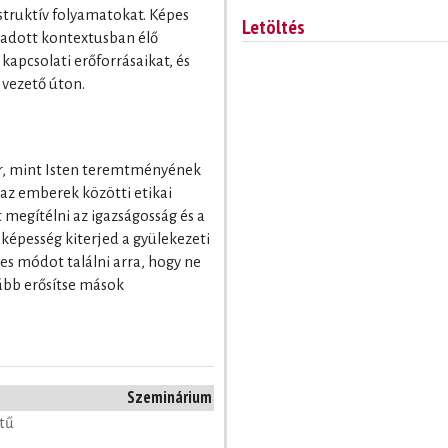
truktív folyamatokat. Képes
Letöltés
 adott kontextusban élő
kapcsolati erőforrásaikat, és
 vezető úton.
er, mint Isten teremtményének
i az emberek közötti etikai
 megítélni az igazságosság és a
 képesség kiterjed a gyülekezeti
pes módot találni arra, hogy ne
ább erősítse mások
Szeminárium
etű