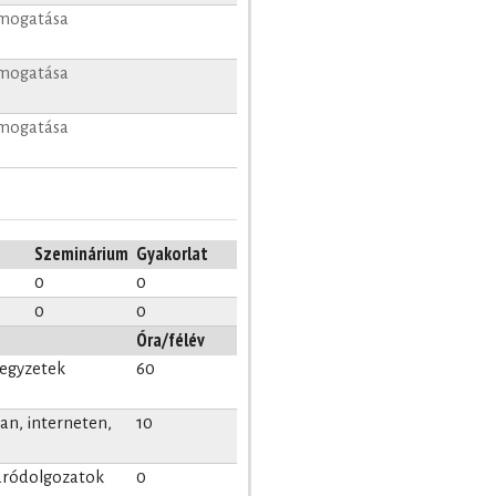
ámogatása
ámogatása
ámogatása
Szeminárium
Gyakorlat
0
0
0
0
Óra/félév
jegyzetek
60
n, interneten,
10
záródolgozatok
0