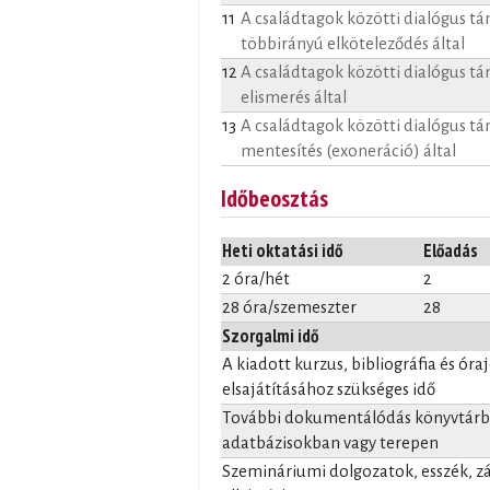
11
A családtagok közötti dialógus t
többirányú elköteleződés által
12
A családtagok közötti dialógus t
elismerés által
13
A családtagok közötti dialógus t
mentesítés (exoneráció) által
Időbeosztás
Heti oktatási idő
Előadás
2 óra/hét
2
28 óra/szemeszter
28
Szorgalmi idő
A kiadott kurzus, bibliográfia és óra
elsajátításához szükséges idő
További dokumentálódás könyvtárba
adatbázisokban vagy terepen
Szemináriumi dolgozatok, esszék, 