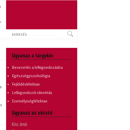
U
N
O
Keresés
Ugyanaz a tárgykör
Bevezetés a lelkigondozásba
Egészségpszichológia
Fejlődéslélektan
s
Lelkigondozói identitás
Személyiséglélektan
us
Ugyanaz az oktató
Kiss Jenő