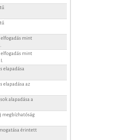
etű
etű
 elfogadás mint
.
 elfogadás mint
I.
ás elapadása
ás elapadása az
ások alapadása a
 új megbízhatóság
ámogatása érintett