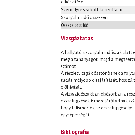
elkészítése
Személyre szabott konzultáció
Szorgalmi idő összesen
Összesített idő
Vizsgáztatás
A hallgató a szorgalmi időszak alatt 
meg a tananyagot, majd a megszerzet
számot.
A részletvizsgák ösztönöznek a folya
tudás mélyebb elsajátítását, hosszú
előhívását.
A vizsgaidőszakban elsősorban a rés
összefüggések ismeretéről adnak szám
hogy felismerjék az összefüggéseket
egységességét.
Bibliográfia