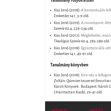
Kiss Jenő
(2018):
A kontextuális le
Embertárs
14.1, 3-9 old.
Kiss Jenő
(2019):
A csomópont-létez
Szemle
62.4, 229-234 old.
Kiss Jenő
(2017):
Megbékélés, exon
Theológiai Szemle
60.4, 283-289 old.
Kiss Jenő
(2018):
Egzisztenciális vé
Embertárs
14.1, 49-61 old.
Tanulmány könyvben
Kiss Jenő
(2018):
Kire néz a lelkigo
Zoltán:
Quoniam tecum est fons vitae 
Károli Könyvek . Budapest: Károli
L'Harmattan Kiadó, 29-41 old.
AKTUÁLIS
INTÉZET