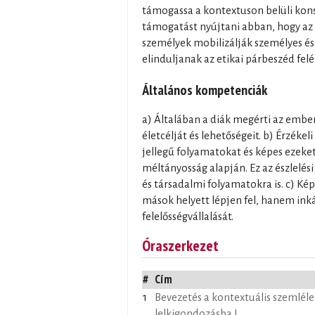
támogassa a kontextuson belüli kons
támogatást nyújtani abban, hogy az
személyek mobilizálják személyes és 
elinduljanak az etikai párbeszéd felé
Általános kompetenciák
a) Általában a diák megérti az emb
életcélját és lehetőségeit. b) Érzékel
jellegű folyamatokat és képes ezeket
méltányosság alapján. Ez az észlelési
és társadalmi folyamatokra is. c) Ké
mások helyett lépjen fel, hanem ink
felelősségvállalását.
Óraszerkezet
#
Cím
1
Bevezetés a kontextuális szemlél
lelkigondozásba I.