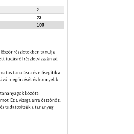
2
72
100
először részletekben tanulja
t tudásról részletvizsgán ad
matos tanulásra és elősegítik a
 távú megőrzését és könnyebb
ztananyagok közötti
ot. Ez a vizsga arra ösztönöz,
 és tudatosítsák a tananyag