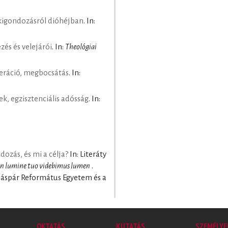
lkigondozásról dióhéjban
. In:
és és velejárói
. In:
Theológiai
eráció, megbocsátás
. In:
tek, egzisztenciális adósság
. In:
ndozás, és mi a célja?
In: Literáty
in lumine tuo videbimus lumen
.
 Gáspár Református Egyetem és a
OKTATÁS
KUTATÁS
SZEMÉLYE