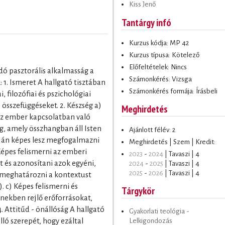
Kiss Jenő
Tantárgy infó
Kurzus kódja: MP 42
Kurzus típusa: Kötelező
Előfeltételek: Nincs
dó pasztorális alkalmasság a
Számonkérés: Vizsga
 1. Ismeret A hallgató tisztában
Számonkérés formája: Írásbeli
, filozófiai és pszichológiai
i összefüggéseket. 2. Készség a)
Meghirdetés
az ember kapcsolatban való
, amely összhangban áll Isten
Ajánlott félév: 2
pján képes lesz megfogalmazni
Meghirdetés | Szem | Kredit:
 Képes felismerni az emberi
2023
-
2024
| Tavaszi | 4
 és azonosítani azok egyéni,
2024
-
2025
| Tavaszi | 4
2025
-
2026
| Tavaszi | 4
 meghatározni a kontextust
 c) Képes felismerni és
Tárgykör
nekben rejlő erőforrásokat,
4. Attitűd - önállóság A hallgató
Gyakorlati teológia -
Lelkigondozás
lló szerepét, hogy ezáltal