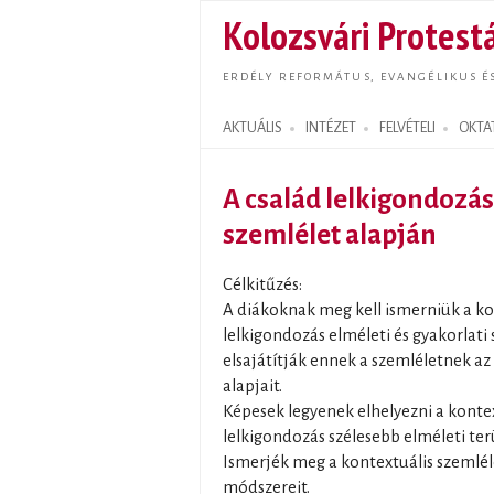
Kolozsvári Protestá
ERDÉLY REFORMÁTUS, EVANGÉLIKUS É
AKTUÁLIS
INTÉZET
FELVÉTELI
OKTA
Search form
A család lelkigondozás
szemlélet alapján
Célkitűzés:
A diákoknak meg kell ismerniük a ko
lelkigondozás elméleti és gyakorlati
elsajátítják ennek a szemléletnek az e
alapjait.
Képesek legyenek elhelyezni a kontex
lelkigondozás szélesebb elméleti terü
Ismerjék meg a kontextuális szemléle
módszereit.