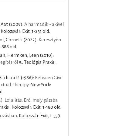
 Aat
(2009):
A harmadik - akivel
 Kolozsvár: Exit, 1-231 old.
oi, Cornelis
(2022):
Keresztyén
1-888 old.
van, Hermken, Leen
(2010):
egítésről
9.. Teológia Praxis .
Barbara R.
(1986):
Between Give
extual Therapy
. New York:
d.
4):
Lojalitás. Erő, mely gúzsba
axis . Kolozsvár: Exit, 1-180 old.
tozásban
. Kolozsvár: Exit, 1-359