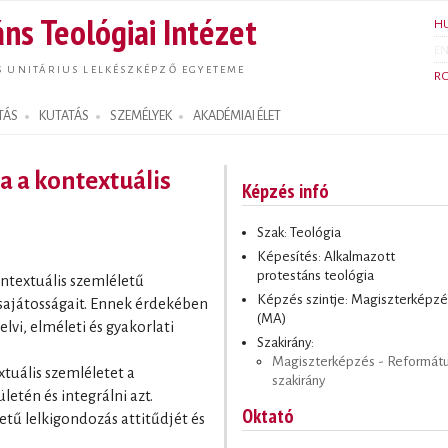
Ugrás a
ns Teológiai Intézet
H
tartalomra
E
S UNITÁRIUS LELKÉSZKÉPZŐ EGYETEME
R
TÁS
KUTATÁS
SZEMÉLYEK
AKADÉMIAI ÉLET
a a kontextuális
Képzés infó
Szak: Teológia
Képesítés: Alkalmazott
protestáns teológia
ntextuális szemléletű
Képzés szintje: Magiszterképzé
 sajátosságait. Ennek érdekében
(MA)
lvi, elméleti és gyakorlati
Szakirány:
Magiszterképzés - Reformát
tuális szemléletet a
szakirány
letén és integrálni azt.
Oktató
tű lelkigondozás attitűdjét és