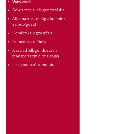
Ünnepeink
Bevezetés a lelkigondozásba
Alkalmazott teológia komplex
záródolgozat
Homiletikai egzegézis
Homiletikai műhely
A család lelkigondozása a
rendszerszemlélet alapján
Lelkigondozói identitás