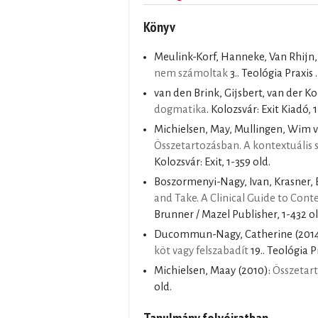
Könyv
Meulink-Korf, Hanneke, Van Rhijn,
nem számoltak
3.. Teológia Praxis .
van den Brink, Gijsbert, van der Ko
dogmatika
. Kolozsvár: Exit Kiadó, 
Michielsen, May, Mullingen, Wim 
Összetartozásban. A kontextuális s
Kolozsvár: Exit, 1-359 old.
Boszormenyi-Nagy, Ivan, Krasner, 
and Take. A Clinical Guide to Cont
Brunner / Mazel Publisher, 1-432 ol
Ducommun-Nagy, Catherine
(201
köt vagy felszabadít
19.. Teológia Pr
Michielsen, Maay
(2010):
Összetar
old.
Tanulmány folyóiratban