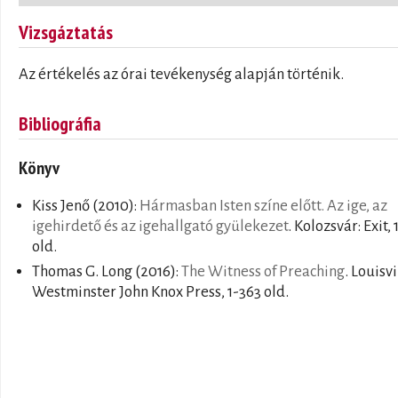
Vizsgáztatás
Az értékelés az órai tevékenység alapján történik.
Bibliográfia
Könyv
Kiss Jenő
(2010):
Hármasban Isten színe előtt. Az ige, az
igehirdető és az igehallgató gyülekezet
. Kolozsvár: Exit,
old.
Thomas G. Long
(2016):
The Witness of Preaching
. Louisvi
Westminster John Knox Press, 1-363 old.