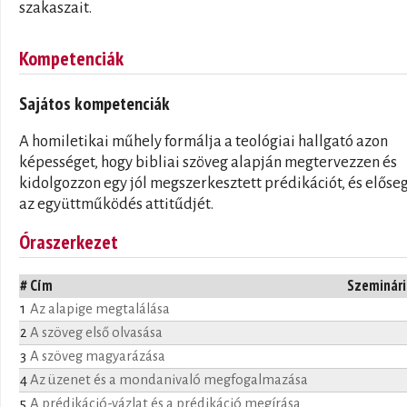
szakaszait.
Kompetenciák
Sajátos kompetenciák
A homiletikai műhely formálja a teológiai hallgató azon
képességet, hogy bibliai szöveg alapján megtervezzen és
kidolgozzon egy jól megszerkesztett prédikációt, és előseg
az együttműködés attitűdjét.
Óraszerkezet
#
Cím
Szeminár
1
Az alapige megtalálása
2
A szöveg első olvasása
3
A szöveg magyarázása
4
Az üzenet és a mondanivaló megfogalmazása
5
A prédikáció-vázlat és a prédikáció megírása