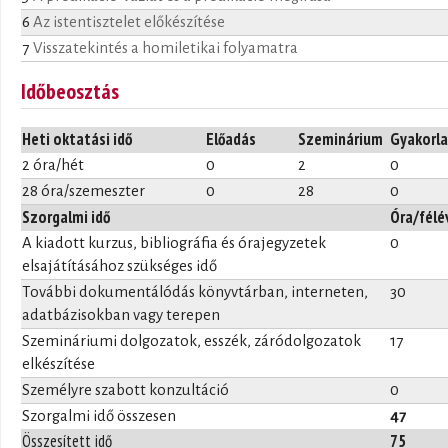
6
Az istentisztelet előkészítése
7
Visszatekintés a homiletikai folyamatra
Időbeosztás
Heti oktatási idő
Előadás
Szeminárium
Gyakorla
2 óra/hét
0
2
0
28 óra/szemeszter
0
28
0
Szorgalmi idő
Óra/félé
A kiadott kurzus, bibliográfia és órajegyzetek
0
elsajátításához szükséges idő
További dokumentálódás könyvtárban, interneten,
30
adatbázisokban vagy terepen
Szemináriumi dolgozatok, esszék, záródolgozatok
17
elkészítése
Személyre szabott konzultáció
0
Szorgalmi idő összesen
47
Összesített idő
75