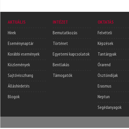
AKTUÁLIS
INTÉZET
OKTATÁS
Hírek
Bemutatkozás
Felvételi
Eseménynaptár
Történet
Képzések
Korábbi események
Egyetemi kapcsolatok
Tantárgyak
Közlemények
Bentlakás
Órarend
Sajtóvisszhang
Támogatók
Ösztöndíjak
Álláshirdetés
Erasmus
Blogok
Neptun
Segédanyagok