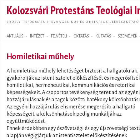
Ugrás
Kolozsvári Protestáns Teológiai I
tarta
ERDÉLY REFORMÁTUS, EVANGÉLIKUS ÉS UNITÁRIUS LELKÉSZKÉPZŐ
AKTUÁLIS
INTÉZET
FELVÉTELI
OKTATÁS
KUTATÁS
SZEMÉLYEK
Search form
Homiletikai műhely
A homiletikai műhely lehetőséget biztosít a hallgatóknak,
gyakorolják az istentisztelet előkészítését és megerősítsé
homiletikai, hermeneutikai, kommunikációs és retorikai
képességekeit. A csoportos tevékenység teret ad az egyéni
hozzájárulásnak és a tagok közötti hatékony kölcsönhatás
Az egyéni hozzájárulás elismerése megerősíti a hallgató
képességeit, a kölcsönhatások pedig munkálják az
együttműködést.
Ennek érdekében egy ószövetségi és egy újszövetségi text
alapján végigjárjuk az istentisztelet előkészítésének