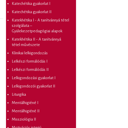
Katechétika gyakorlat I
Katechétika gyakorlat II
Katekhétika I - A tanítvánnyá tétel
szolgálata –
Gyülekezetpedagógiai alapok
Katekhétika II - A tanítvánnyá
tétel művészete
Klinikai lelkigondozás
Lelkészi formálódás I
Lelkészi formálódás II
Lelkigondozási gyakorlat I
Lelkigondozói gyakorlat II
Liturgika
Mentálhigiéné I
Mentálhigiéné II
Missziológia II
Motivációs interjú