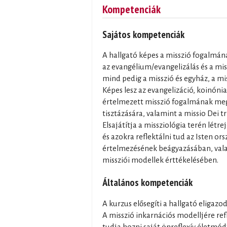
Kompetenciák
Sajátos kompetenciák
A hallgató képes a misszió fogalmána
az evangélium/evangelizálás és a mis
mind pedig a misszió és egyház, a mis
Képes lesz az evangelizáció, koinóni
értelmezett misszió fogalmának me
tisztázására, valamint a missio Dei t
Elsajátítja a missziológia terén lét
és azokra reflektálni tud az Isten or
értelmezésének beágyazásában, vala
missziói modellek érttékelésében.
Általános kompetenciák
A kurzus elősegíti a hallgató eligazo
A misszió inkarnációs modelljére ref
tudja hozni saját önreflexív életmód