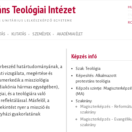
Ugrás a
ns Teológiai Intézet
H
tartalomra
E
S UNITÁRIUS LELKÉSZKÉPZŐ EGYETEME
R
TÁS
KUTATÁS
SZEMÉLYEK
AKADÉMIAI ÉLET
Képzés infó
 párbeszéd határtudományának, a
Szak: Teológia
ti vizsgálata, megértése és
Képesítés: Alkalmazott
ismerkedik a missziológia
protestáns teológia
 diakónia hármas egységében),
Képzés szintje: Magiszterképzé
ai, és a teológiára való
(MA)
reflektálással. Másfelől, a
Szakirány:
Magiszterképzés - Reformát
kintést nyer a misszió és
szakirány
gyházi gyakorlatának
Magiszterképzés - Evangélik
szakirány