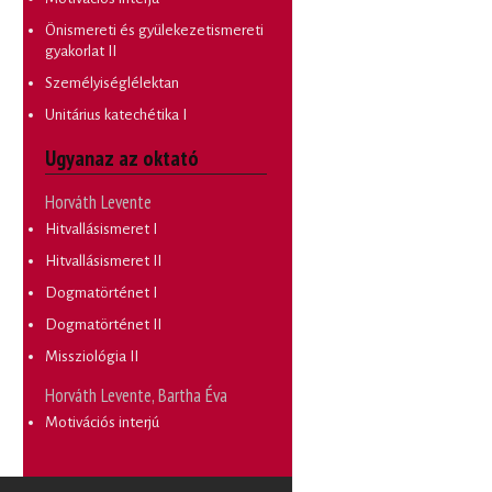
Önismereti és gyülekezetismereti
gyakorlat II
Személyiséglélektan
Unitárius katechétika I
Ugyanaz az oktató
Horváth Levente
Hitvallásismeret I
Hitvallásismeret II
Dogmatörténet I
Dogmatörténet II
Missziológia II
Horváth Levente, Bartha Éva
Motivációs interjú