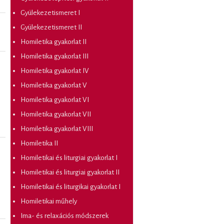
Gyülekezetismeret I
Gyülekezetismeret II
Homiletika gyakorlat II
Homiletika gyakorlat III
Homiletika gyakorlat IV
Homiletika gyakorlat V
Homiletika gyakorlat VI
Homiletika gyakorlat VII
Homiletika gyakorlat VIII
Homiletika II
Homiletikai és liturgiai gyakorlat I
Homiletikai és liturgiai gyakorlat II
Homiletikai és liturgikai gyakorlat I
Homiletikai műhely
Ima- és relaxációs módszerek