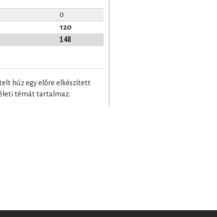
0
120
148
elt húz egy előre elkészített
életi témát tartalmaz.