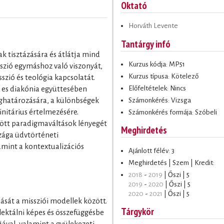
Oktató
Horváth Levente
Tantárgy infó
k tisztázására és átlátja mind
Kurzus kódja: MP51
szió egymáshoz való viszonyát,
Kurzus típusa: Kötelező
szió és teológia kapcsolatát.
Előfeltételek: Nincs
a es diakónia együttesében
Számonkérés: Vizsga
ghatározására, a különbségek
rinitárius értelmezésére.
Számonkérés formája: Szóbeli
rejött paradigmaváltások lényegét
Meghirdetés
szága üdvtörténeti
mint a kontextualizációs
Ajánlott félév: 3
Meghirdetés | Szem | Kredit:
2018
-
2019
| Őszi | 5
2019
-
2020
| Őszi | 5
2020
-
2021
| Őszi | 5
dását a missziói modellek között.
Tárgykör
lektálni képes és összefüggésbe
jával, valamint a gyülekezeti