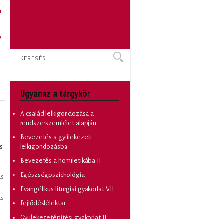
U
N
O
Keresés
Ugyanaz a tárgykör
A család lelkigondozása a
rendszerszemlélet alapján
Bevezetés a gyülekezeti
s
lelkigondozásba
Bevezetés a homiletikába II
Egészségpszichológia
us
Evangélikus liturgiai gyakorlat VII
us
Fejlődéslélektan
Gyülekezetépítési gyakorlat II