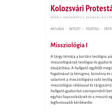
Kolozsvári Protestá
ERDÉLY REFORMÁTUS, EVANGÉLIKUS É
AKTUÁLIS
INTÉZET
FELVÉTELI
OKTA
Search form
Missziológia I
A tárgy témája a kortárs teológiai
missziológiának teológiai és gyakorla
elsajátítása. A hallgató egyfelől meg
fogalmával (a kérügma, koinónia és
valamint a missziológiára való teológi
missziológiai rálátassal és tárgyszerű 
hallgató gyakorlati szempontból bete
egyház kapcsolatának és a misszió e
legfontosabb kérdéseibe.