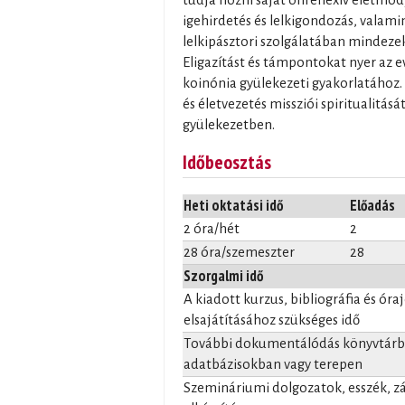
igehirdetés és lelkigondozás, valami
lelkipásztori szolgálatában mindeze
Eligazítást és támpontokat nyer az ev
koinónia gyülekezeti gyakorlatához. 
és életvezetés missziói spiritualitásá
gyülekezetben.
Időbeosztás
Heti oktatási idő
Előadás
2 óra/hét
2
28 óra/szemeszter
28
Szorgalmi idő
A kiadott kurzus, bibliográfia és óra
elsajátításához szükséges idő
További dokumentálódás könyvtárba
adatbázisokban vagy terepen
Szemináriumi dolgozatok, esszék, 