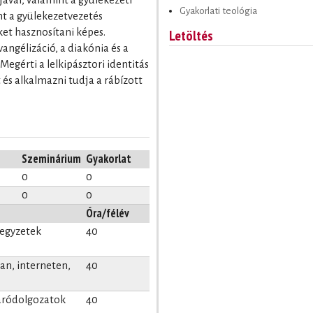
Gyakorlati teológia
nt a gyülekezetvezetés
ket hasznosítani képes.
Letöltés
angélizáció, a diakónia és a
Megérti a lelkipásztori identitás
t és alkalmazni tudja a rábízott
Szeminárium
Gyakorlat
0
0
0
0
Óra/félév
jegyzetek
40
n, interneten,
40
záródolgozatok
40