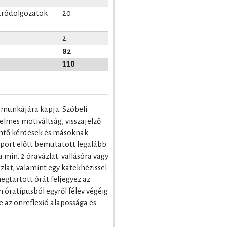
záródolgozatok
20
2
82
110
li munkájára kapja. Szóbeli
lmes motiváltság, visszajelző
intő kérdések és másoknak
oport előtt bemutatott legalább
 min. 2 óravázlat: vallásóra vagy
zlat, valamint egy katekhézissel
egtartott órát feljegyez az
óratípusból egyről félév végéig
e az önreflexió alapossága és