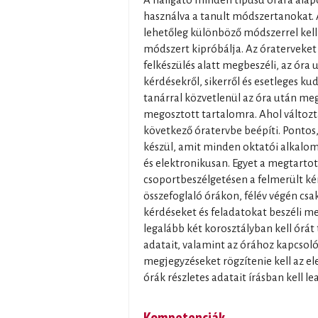
A hallgató minden típusú órára alapo
használva a tanult módszertanokat. 
lehetőleg különböző módszerrel kel
módszert kipróbálja. Az óraterveket 
felkészülés alatt megbeszéli, az óra 
kérdésekről, sikerről és esetleges kud
tanárral közvetlenül az óra után mego
megosztott tartalomra. Ahol változtat
következő óratervbe beépíti. Pontos,
készül, amit minden oktatói alkal
és elektronikusan. Egyet a megtartot
csoportbeszélgetésen a felmerült kér
összefoglaló órákon, félév végén csa
kérdéseket és feladatokat beszéli m
legalább két korosztályban kell órát
adatait, valamint az órához kapcsol
megjegyzéseket rögzítenie kell az 
órák részletes adatait írásban kell l
Kompetenciák