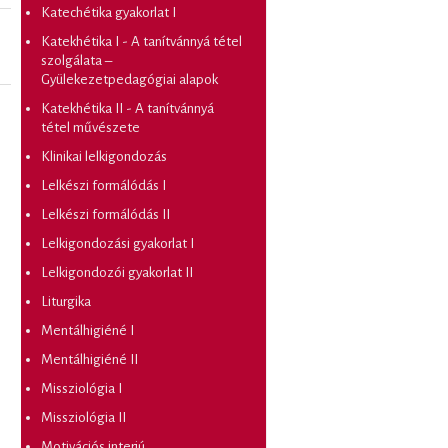
Katechétika gyakorlat I
Katekhétika I - A tanítvánnyá tétel
szolgálata –
Gyülekezetpedagógiai alapok
Katekhétika II - A tanítvánnyá
tétel művészete
Klinikai lelkigondozás
Lelkészi formálódás I
Lelkészi formálódás II
Lelkigondozási gyakorlat I
Lelkigondozói gyakorlat II
Liturgika
Mentálhigiéné I
Mentálhigiéné II
Missziológia I
Missziológia II
Motivációs interjú