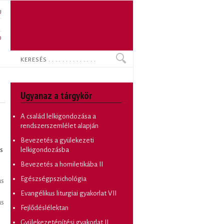
U
N
O
Keresés
Ugyanaz a tárgykör
A család lelkigondozása a
rendszerszemlélet alapján
Bevezetés a gyülekezeti
s
lelkigondozásba
Bevezetés a homiletikába II
Egészségpszichológia
us
Evangélikus liturgiai gyakorlat VII
us
Fejlődéslélektan
Gyülekezetépítési gyakorlat II