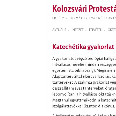
Kolozsvári Protestá
ERDÉLY REFORMÁTUS, EVANGÉLIKUS É
AKTUÁLIS
INTÉZET
FELVÉTELI
OKTA
Search form
Katechétika gyakorlat 
A gyakorlatot végző teológiai hallgat
hitvallásos nevelés minden részegys
egyetemista bibliaóráig). Megismeri 
Alaptanterv által előírt vallásórás, k
tanterveket. A szakmai gyakorlat vég
összeállítani éves tanterveket, órat
lebonyolítani a hitvallásos oktatás-
Megtanul együttműködni a katechét
szolgálattevőkkel (kántor, diakónus, v