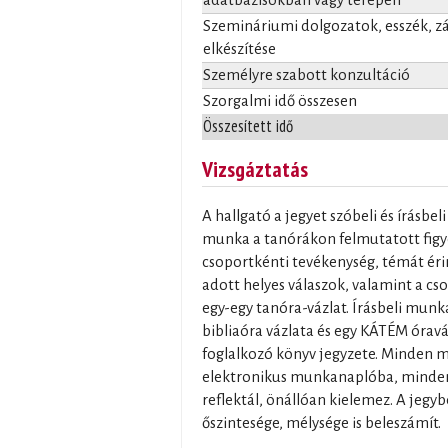
Szemináriumi dolgozatok, esszék, 
elkészítése
Személyre szabott konzultáció
Szorgalmi idő összesen
Összesített idő
Vizsgáztatás
A hallgató a jegyet szóbeli és írásbe
munka a tanórákon felmutatott figye
csoportkénti tevékenység, témát ér
adott helyes válaszok, valamint a cs
egy-egy tanóra-vázlat. Írásbeli munka
bibliaóra vázlata és egy KÁTÉM óravá
foglalkozó könyv jegyzete. Minden m
elektronikus munkanaplóba, minden 
reflektál, önállóan kielemez. A jegyb
őszintesége, mélysége is beleszámít.