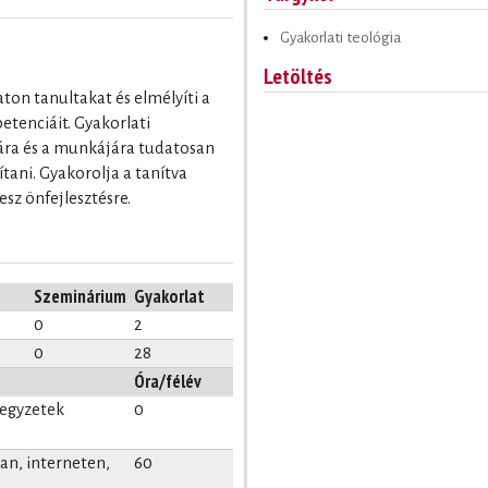
Gyakorlati teológia
Letöltés
aton tanultakat és elmélyíti a
etenciáit. Gyakorlati
ára és a munkájára tudatosan
ítani. Gyakorolja a tanítva
esz önfejlesztésre.
Szeminárium
Gyakorlat
0
2
0
28
Óra/félév
jegyzetek
0
n, interneten,
60