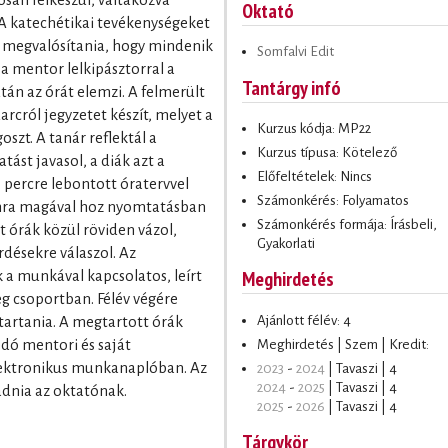
san felkészül, váltakozva
Oktató
A katechétikai tevékenységeket
l megvalósítania, hogy mindenik
Somfalvi Edit
a mentor lelkipásztorral a
Tantárgy infó
után az órát elemzi. A felmerült
arcról jegyzetet készít, melyet a
Kurzus kódja: MP22
szt. A tanár reflektál a
Kurzus típusa: Kötelező
ást javasol, a diák azt a
Előfeltételek: Nincs
 percre lebontott óratervvel
Számonkérés: Folyamatos
omra magával hoz nyomtatásban
Számonkérés formája: Írásbeli,
t órák közül röviden vázol,
Gyakorlati
désekre válaszol. Az
Meghirdetés
k a munkával kapcsolatos, leírt
eg csoportban. Félév végére
Ajánlott félév: 4
 tartania. A megtartott órák
Meghirdetés | Szem | Kredit:
ódó mentori és saját
elektronikus munkanaplóban. Az
2023
-
2024
| Tavaszi | 4
2024
-
2025
| Tavaszi | 4
eadnia az oktatónak.
2025
-
2026
| Tavaszi | 4
Tárgykör