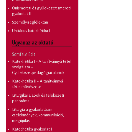
Önismereti és gyülekezetismereti
gyakorlat II
Személyiséglélektan
Unitárius katechétika I
Ugyanaz az oktató
Somfalvi Edit
Katekhétika I - A tanítvánnyá tétel
szolgálata –
Gyülekezetpedagógiai alapok
Katekhétika II - A tanítvánnyá
tétel művészete
Liturgikai alapok és felekezeti
panoráma
Liturgia a gyakorlatban:
cselekmények, kommunikáció,
megújulás
Katechétika gyakorlat I