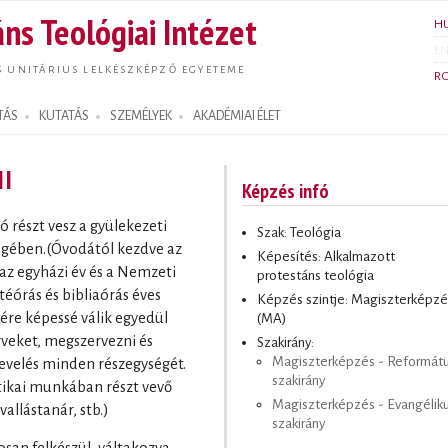
Ugrás a
ns Teológiai Intézet
H
tartalomra
E
S UNITÁRIUS LELKÉSZKÉPZŐ EGYETEME
R
TÁS
KUTATÁS
SZEMÉLYEK
AKADÉMIAI ÉLET
II
Képzés infó
ó részt vesz a gyülekezeti
Szak: Teológia
égében.(Óvodától kezdve az
Képesítés: Alkalmazott
az egyházi év és a Nemzeti
protestáns teológia
átéórás és bibliaórás éves
Képzés szintje: Magiszterképzé
ére képessé válik egyedül
(MA)
erveket, megszervezni és
Szakirány:
Magiszterképzés - Reformát
nevelés minden részegységét.
szakirány
ikai munkában részt vevő
Magiszterképzés - Evangélik
allástanár, stb.)
szakirány