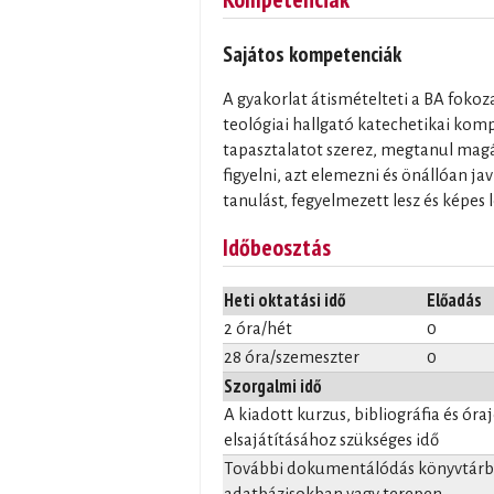
Sajátos kompetenciák
A gyakorlat átismételteti a BA fokoz
teológiai hallgató katechetikai komp
tapasztalatot szerez, megtanul mag
figyelni, azt elemezni és önállóan jav
tanulást, fegyelmezett lesz és képes l
Időbeosztás
Heti oktatási idő
Előadás
2 óra/hét
0
28 óra/szemeszter
0
Szorgalmi idő
A kiadott kurzus, bibliográfia és óra
elsajátításához szükséges idő
További dokumentálódás könyvtárba
adatbázisokban vagy terepen