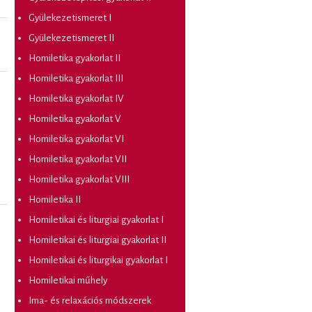
Gyülekezetismeret I
Gyülekezetismeret II
Homiletika gyakorlat II
Homiletika gyakorlat III
Homiletika gyakorlat IV
Homiletika gyakorlat V
Homiletika gyakorlat VI
Homiletika gyakorlat VII
Homiletika gyakorlat VIII
Homiletika II
Homiletikai és liturgiai gyakorlat I
Homiletikai és liturgiai gyakorlat II
Homiletikai és liturgikai gyakorlat I
Homiletikai műhely
Ima- és relaxációs módszerek