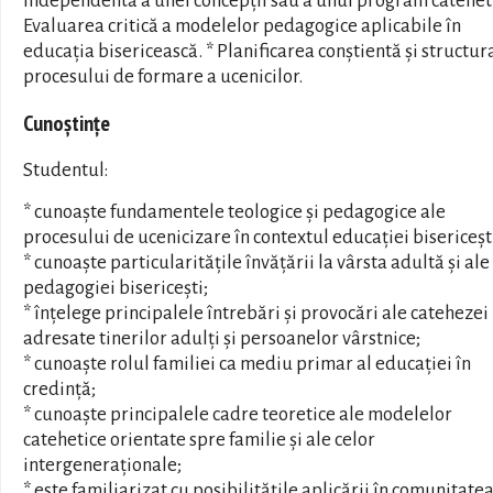
independentă a unei concepții sau a unui program cateheti
Evaluarea critică a modelelor pedagogice aplicabile în
educația bisericească. * Planificarea conștientă și structur
procesului de formare a ucenicilor.
Cunoștințe
Studentul:
* cunoaște fundamentele teologice și pedagogice ale
procesului de ucenicizare în contextul educației bisericeșt
* cunoaște particularitățile învățării la vârsta adultă și ale
pedagogiei bisericești;
* înțelege principalele întrebări și provocări ale catehezei
adresate tinerilor adulți și persoanelor vârstnice;
* cunoaște rolul familiei ca mediu primar al educației în
credință;
* cunoaște principalele cadre teoretice ale modelelor
catehetice orientate spre familie și ale celor
intergeneraționale;
* este familiarizat cu posibilitățile aplicării în comunitate