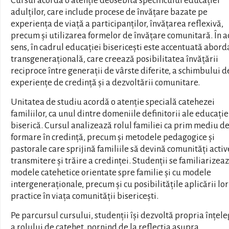
Cursul acordă o atenție deosebită specificului educației
adulților, care include procese de învățare bazate pe
experiența de viață a participanților, învățarea reflexivă,
precum și utilizarea formelor de învățare comunitară. În a
sens, în cadrul educației bisericești este accentuată abor
transgenerațională, care creează posibilitatea învățării
reciproce între generații de vârste diferite, a schimbului d
experiențe de credință și a dezvoltării comunitare.
Unitatea de studiu acordă o atenție specială catehezei
familiilor, ca unul dintre domeniile definitorii ale educație
biserică. Cursul analizează rolul familiei ca prim mediu d
formare în credință, precum și metodele pedagogice și
pastorale care sprijină familiile să devină comunități activ
transmitere și trăire a credinței. Studenții se familiarizea
modele catehetice orientate spre familie și cu modele
intergeneraționale, precum și cu posibilitățile aplicării lor
practice în viața comunității bisericești.
Pe parcursul cursului, studenții își dezvoltă propria înțel
a rolului de catehet, pornind de la reflecția asupra