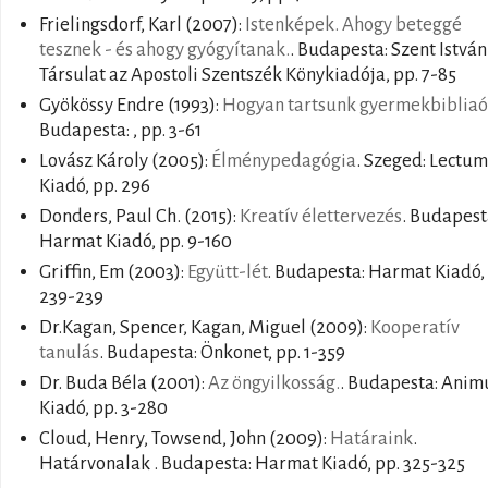
Frielingsdorf, Karl
(2007):
Istenképek. Ahogy beteggé
tesznek - és ahogy gyógyítanak.
. Budapesta: Szent István
Társulat az Apostoli Szentszék Könykiadója, pp. 7-85
Gyökössy Endre
(1993):
Hogyan tartsunk gyermekbibliaó
Budapesta: , pp. 3-61
Lovász Károly
(2005):
Élménypedagógia
. Szeged: Lectum
Kiadó, pp. 296
Donders, Paul Ch.
(2015):
Kreatív élettervezés
. Budapest
Harmat Kiadó, pp. 9-160
Griffin, Em
(2003):
Együtt-lét
. Budapesta: Harmat Kiadó,
239-239
Dr.Kagan, Spencer, Kagan, Miguel
(2009):
Kooperatív
tanulás
. Budapesta: Önkonet, pp. 1-359
Dr. Buda Béla
(2001):
Az öngyilkosság.
. Budapesta: Anim
Kiadó, pp. 3-280
Cloud, Henry, Towsend, John
(2009):
Határaink
.
Határvonalak . Budapesta: Harmat Kiadó, pp. 325-325