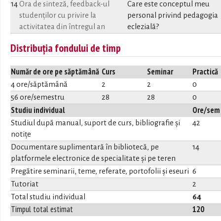
14
Ora de sinteză, feedback-ul
Care este conceptul meu
studenților cu privire la
personal privind pedagogia
activitatea din întregul an
eclezială?
Distribuția fondului de timp
Număr de ore pe săptămână
Curs
Seminar
Practică
4 ore/săptămână
2
2
0
56 ore/semestru
28
28
0
Studiu individual
Ore/sem
Studiul după manual, suport de curs, bibliografie și
42
notițe
Documentare suplimentară în bibliotecă, pe
14
platformele electronice de specialitate și pe teren
Pregătire seminarii, teme, referate, portofolii și eseuri
6
Tutoriat
2
Total studiu individual
64
Timpul total estimat
120