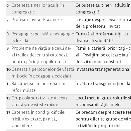
6
Cateheza tinerilor adulți în
Ce putere au tinerii adulți în
congregație
congregații?
7
Profesor invitat Erasmus +
Discuție despre ceea ce am a
de la profesorul invitat
8
Pedagogie specială și pedagogie
Cum să abordăm adulții cu
eclezială
diverse dizabilități?
9
Probleme de viață ale celui de-
Familie, carieră, priorități -
al treilea deceniu și cateheză
să-i învățăm pe cei care iau
pentru părinții copiilor mici
decizii în mod constant
10
Generația persoanelor de vârstă
Învățarea transgenerațională
mijlocie în pedagogia eclezială
11
Bătrânețea, era întrebărilor
Învățare transgenerațională I
reformulate
12
Grup colaborativ - de aceeași
Locul meu în grup, rolurile și
vârstă și de vârste mixte
responsabilitățile mele.
13
Cateheza în condiții dificile:
Ce predăm despre aceste t
frică, anxietate, panică,
pentru diferite grupe de vâr
sinucidere
activități în grupuri mici