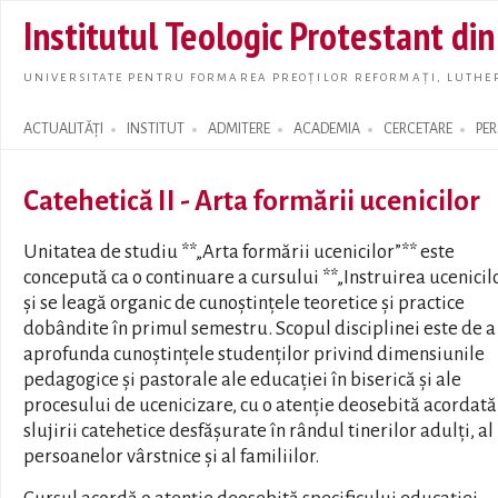
Skip t
Institutul Teologic Protestant di
main
conte
UNIVERSITATE PENTRU FORMAREA PREOȚILOR REFORMAȚI, LUTHER
ACTUALITĂȚI
INSTITUT
ADMITERE
ACADEMIA
CERCETARE
PE
Search form
Catehetică II - Arta formării ucenicilor
Unitatea de studiu **„Arta formării ucenicilor”** este
concepută ca o continuare a cursului **„Instruirea ucenicil
și se leagă organic de cunoștințele teoretice și practice
dobândite în primul semestru. Scopul disciplinei este de a
aprofunda cunoștințele studenților privind dimensiunile
pedagogice și pastorale ale educației în biserică și ale
procesului de ucenicizare, cu o atenție deosebită acordată
slujirii catehetice desfășurate în rândul tinerilor adulți, al
persoanelor vârstnice și al familiilor.