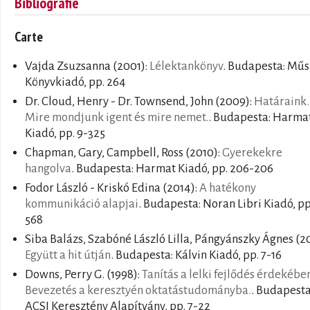
Bibliografie
Carte
Vajda Zsuzsanna
(2001):
Lélektankönyv
. Budapesta: Műs
Könyvkiadó, pp. 264
Dr. Cloud, Henry - Dr. Townsend, John
(2009):
Határaink.
Mire mondjunk igent és mire nemet.
. Budapesta: Harma
Kiadó, pp. 9-325
Chapman, Gary, Campbell, Ross
(2010):
Gyerekekre
hangolva
. Budapesta: Harmat Kiadó, pp. 206-206
Fodor László - Kriskó Edina
(2014):
A hatékony
kommunikáció alapjai
. Budapesta: Noran Libri Kiadó, pp.
568
Siba Balázs, Szabóné László Lilla, Pángyánszky Ágnes
(20
Együtt a hit útján
. Budapesta: Kálvin Kiadó, pp. 7-16
Downs, Perry G.
(1998):
Tanítás a lelki fejlődés érdekébe
Bevezetés a keresztyén oktatástudományba.
. Budapesta
ACSI Keresztény Alapítvány, pp. 7-22