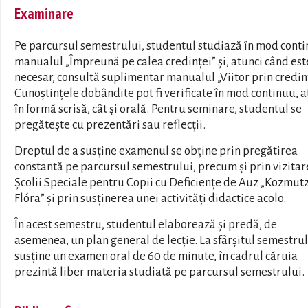
Examinare
Pe parcursul semestrului, studentul studiază în mod cont
manualul „Împreună pe calea credinței” și, atunci când est
necesar, consultă suplimentar manualul „Viitor prin credin
Cunoștințele dobândite pot fi verificate în mod continuu, a
în formă scrisă, cât și orală. Pentru seminare, studentul se
pregătește cu prezentări sau reflecții.
Dreptul de a susține examenul se obține prin pregătirea
constantă pe parcursul semestrului, precum și prin vizita
Școlii Speciale pentru Copii cu Deficiențe de Auz „Kozmut
Flóra” și prin susținerea unei activități didactice acolo.
În acest semestru, studentul elaborează și predă, de
asemenea, un plan general de lecție. La sfârșitul semestru
susține un examen oral de 60 de minute, în cadrul căruia
prezintă liber materia studiată pe parcursul semestrului.