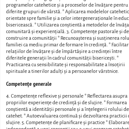
programelor catehetice și a proceselor de învățare pentru
diferite grupuri de vârstă. * Aplicarea modelelor cateheti
orientate spre familie și a celor intergeneraționale în educ
bisericească. * Utilizarea conștientă a metodelor de învăț
comunitară și experiențială. 3. Competențe pastorale și de
construire a comunității * Recunoașterea și susținerea rolu
familiei ca mediu primar de formare în credință. * Facilita
relațiilor de învățare și de împărtășire a credinței între
diferitele generații în cadrul comunității bisericești. *
Practicarea cu sensibilitate și responsabilitate a însoțirii
spirituale a tinerilor adulți și a persoanelor vârstnice.
Competențe generale
4. Competențe reflexive și personale * Reflectarea asupra
propriilor experiențe de credință și de slujire. * Formarea
conștientă a identității personale și a înțelegerii rolului de
catehet. * Autoevaluarea continuă și dezvoltarea practicii
slujire. 5. Competențe de planificare și practice * Elaborar