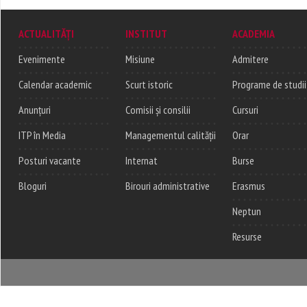
ACTUALITĂȚI
INSTITUT
ACADEMIA
Evenimente
Misiune
Admitere
Calendar academic
Scurt istoric
Programe de studii
Anunțuri
Comisii și consilii
Cursuri
ITP în Media
Managementul calității
Orar
Posturi vacante
Internat
Burse
Bloguri
Birouri administrative
Erasmus
Neptun
Resurse