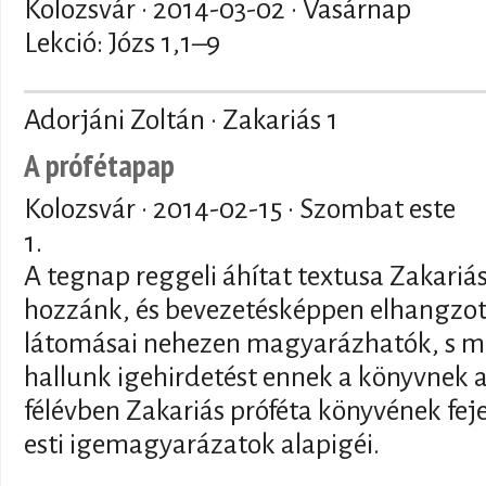
Kolozsvár ·
2014-03-02
· Vasárnap
Lekció: Józs 1,1–9
Adorjáni Zoltán · Zakariás 1
A prófétapap
Kolozsvár ·
2014-02-15
· Szombat este
1.
A tegnap reggeli áhítat textusa Zakariá
hozzánk, és bevezetésképpen elhangzott
látomásai nehezen magyarázhatók, s még
hallunk igehirdetést ennek a könyvnek 
félévben Zakariás próféta könyvének fej
esti igemagyarázatok alapigéi.