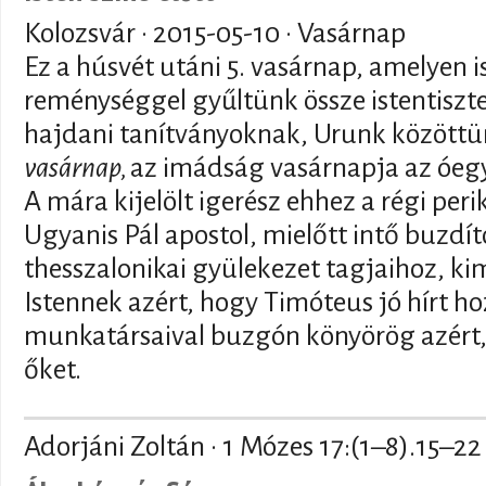
Kolozsvár ·
2015-05-10
· Vasárnap
Ez a húsvét utáni 5. vasárnap, amelyen i
reménységgel gyűltünk össze istentiszte
hajdani tanítványoknak, Urunk közöttü
vasárnap,
az imádság vasárnapja az óeg
A mára kijelölt igerész ehhez a régi pe
Ugyanis Pál apostol, mielőtt intő buzdít
thesszalonikai gyülekezet tagjaihoz, k
Istennek azért, hogy Timóteus jó hírt hoz
munkatársaival buzgón könyörög azért
őket.
Adorjáni Zoltán · 1 Mózes 17:(1–8).15–22