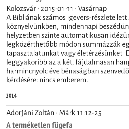
Kolozsvár ·
2015-01-11
· Vasárnap
A Bibliának számos igevers-részlete lett
köznyelvünkben, mindennapi beszédünk
helyzetben szinte automatikusan idézün
legközérthetőbb módon summázzák egy
tapasztalatunkat vagy életérzésünket. E
leggyakoribb az a két, fájdalmasan han
harmincnyolc éve bénaságban szenvedő 
kérdésére: nincs emberem.
2014
Adorjáni Zoltán · Márk 11:12-25
A terméketlen fügefa