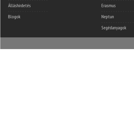
Álláshirdetés
Erasmus
Blogok
Neptun
Segédanyagok