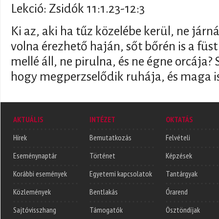
Lekció: Zsidók 11:1.23-12:3
Ki az, aki ha tűz közelébe kerül, ne járná
volna érezhető haján, sőt bőrén is a füst
mellé áll, ne pirulna, és ne égne orcája? 
hogy megperzselődik ruhája, és maga i
AKTUÁLIS
INTÉZET
OKTATÁS
Hírek
Bemutatkozás
Felvételi
Eseménynaptár
Történet
Képzések
Korábbi események
Egyetemi kapcsolatok
Tantárgyak
Közlemények
Bentlakás
Órarend
Sajtóvisszhang
Támogatók
Ösztöndíjak