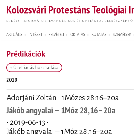
Ugrás
Kolozsvári Protestáns Teológiai I
tarta
ERDÉLY REFORMÁTUS, EVANGÉLIKUS ÉS UNITÁRIUS LELKÉSZKÉPZŐ
AKTUÁLIS
INTÉZET
FELVÉTELI
OKTATÁS
KUTATÁS
SZEMÉLYEK
Search form
Prédikációk
+ Új előadás hozzáadása
2019
Adorjáni Zoltán · 1Mózes 28:16–20a
Jákób angyalai – 1Móz 28,16–20a
·
2019-06-13
·
Jákób angyalai – 1Móz 28,16–20a