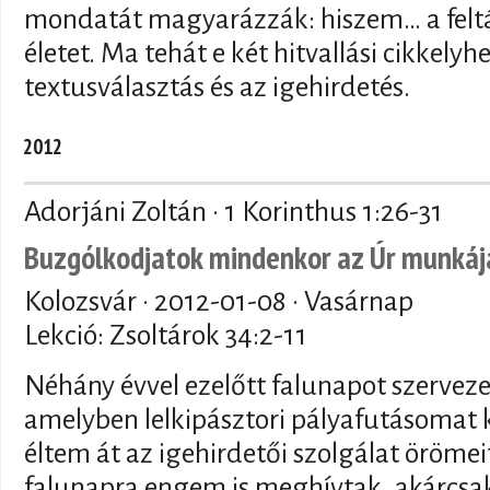
mondatát magyarázzák: hiszem… a felt
életet. Ma tehát e két hitvallási cikkelyh
textusválasztás és az igehirdetés.
2012
Adorjáni Zoltán · 1 Korinthus 1:26-31
Buzgólkodjatok mindenkor az Úr munkáj
Kolozsvár ·
2012-01-08
· Vasárnap
Lekció: Zsoltárok 34:2-11
Néhány évvel ezelőtt falunapot szerveze
amelyben lelkipásztori pályafutásomat 
éltem át az igehirdetői szolgálat örömei
falunapra engem is meghívtak, akárcsak 