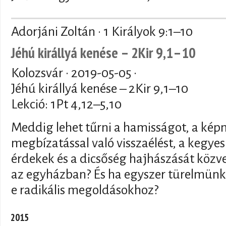
Adorjáni Zoltán · 1 Királyok 9:1–10
Jéhú királlyá kenése – 2Kir 9,1–10
Kolozsvár ·
2019-05-05
·
Jéhú királlyá kenése – 2Kir 9,1–10
Lekció: 1Pt 4,12–5,10
Meddig lehet tűrni a hamisságot, a kép
megbízatással való visszaélést, a kegye
érdekek és a dicsőség hajhászását közv
az egyházban? És ha egyszer türelmünk
e radikális megoldásokhoz?
2015