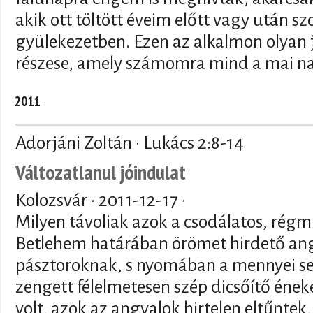
akik ott töltött éveim előtt vagy után s
gyülekezetben. Ezen az alkalmon olyan 
részese, amely számomra mind a mai n
2011
Adorjáni Zoltán · Lukács 2:8-14
Változatlanul jóindulat
Kolozsvár ·
2011-12-17
·
Milyen távoliak azok a csodálatos, régm
Betlehem határában örömet hirdető ang
pásztoroknak, s nyomában a mennyei s
zengett félelmetesen szép dicsőítő éneke
volt, azok az angyalok hirtelen eltűntek