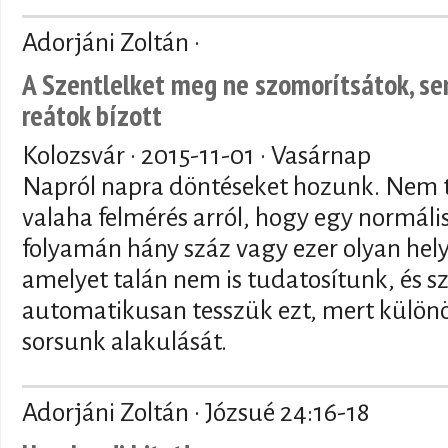
Adorjáni Zoltán ·
A Szentlelket meg ne szomorítsátok, se
reátok bízott
Kolozsvár ·
2015-11-01
· Vasárnap
Napról napra döntéseket hozunk. Nem 
valaha felmérés arról, hogy egy normál
folyamán hány száz vagy ezer olyan hel
amelyet talán nem is tudatosítunk, és sz
automatikusan tesszük ezt, mert külön
sorsunk alakulását.
Adorjáni Zoltán · Józsué 24:16-18