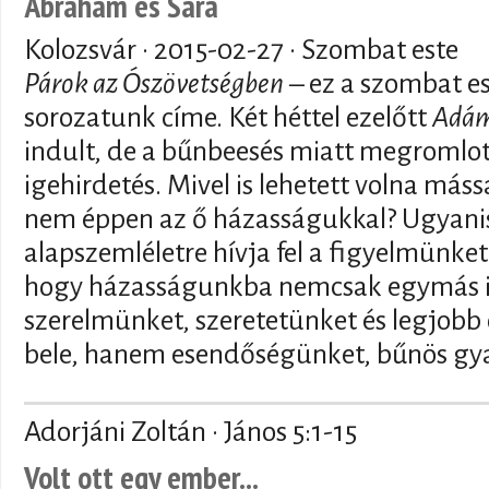
Ábrahám és Sára
Kolozsvár ·
2015-02-27
· Szombat este
Párok az Ószövetségben
– ez a szombat es
sorozatunk címe. Két héttel ezelőtt
Adám
indult, de a bűnbeesés miatt megromlot
igehirdetés. Mivel is lehetett volna máss
nem éppen az ő házasságukkal? Ugyanis
alapszemléletre hívja fel a figyelmünket
hogy házasságunkba nemcsak egymás ir
szerelmünket, szeretetünket és legjob
bele, hanem esendőségünket, bűnös gyar
Adorjáni Zoltán · János 5:1-15
Volt ott egy ember...