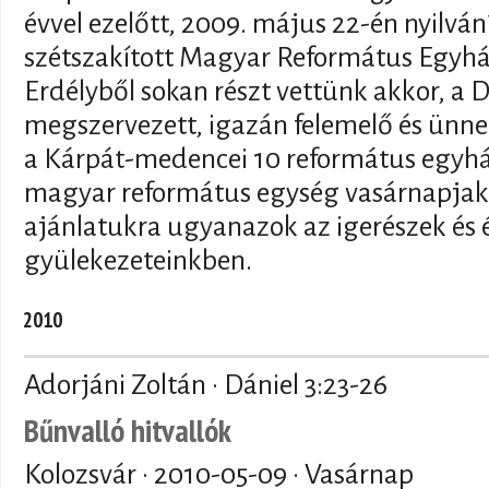
évvel ezelőtt, 2009. május 22-én nyilván
szétszakított Magyar Református Egyház
Erdélyből sokan részt vettünk akkor, a
megszervezett, igazán felemelő és ünne
a Kárpát-medencei 10 református egyhá
magyar református egység vasárnapjaké
ajánlatukra ugyanazok az igerészek és
gyülekezeteinkben.
2010
Adorjáni Zoltán · Dániel 3:23-26
Bűnvalló hitvallók
Kolozsvár ·
2010-05-09
· Vasárnap