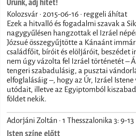
Urunk, adj hitet!
Kolozsvár ·
2015-06-16
· reggeli áhítat
Ezek a hitvalló és fogadalmi szavak a Si
nagygyűlésen hangzottak el Izráel népé
Józsué összegyűjtötte a Kánaánt immár e
családfőit, bíróit és elöljáróit, beszédet
nem úgy vázolta fel Izráel történetét – 
tengeri szabadulásig, a pusztai vándor
elfoglalásáig –, hogy az Úr, Izráel Iste
utódait, illetve az Egyiptomból kiszabad
földet nekik.
Adorjáni Zoltán · 1 Thesszalonika 3: 9-13
Isten színe előtt