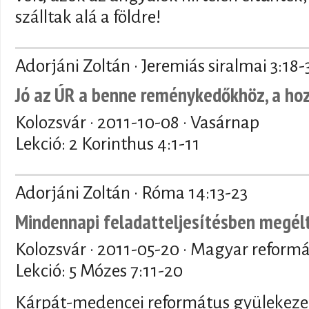
szálltak alá a földre!
Adorjáni Zoltán · Jeremiás siralmai 3:18-
Jó az ÚR a benne reménykedőkhöz, a h
Kolozsvár ·
2011-10-08
· Vasárnap
Lekció: 2 Korinthus 4:1-11
Adorjáni Zoltán · Róma 14:13-23
Mindennapi feladatteljesítésben megél
Kolozsvár ·
2011-05-20
· Magyar reformá
Lekció: 5 Mózes 7:11-20
Kárpát-medencei református gyülekeze