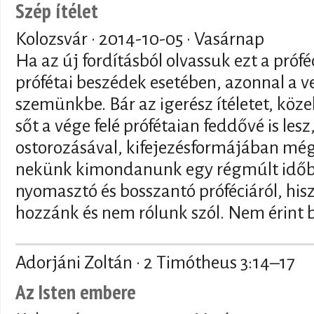
Szép ítélet
Kolozsvár ·
2014-10-05
· Vasárnap
Ha az új fordításból olvassuk ezt a próf
prófétai beszédek esetében, azonnal a v
szemünkbe. Bár az igerész ítéletet, közel
sőt a vége felé prófétaian feddővé is lesz
ostorozásával, kifejezésformájában még
nekünk kimondanunk egy régmúlt időb
nyomasztó és bosszantó próféciáról, hi
hozzánk és nem rólunk szól. Nem érint 
Adorjáni Zoltán · 2 Timótheus 3:14–17
Az Isten embere