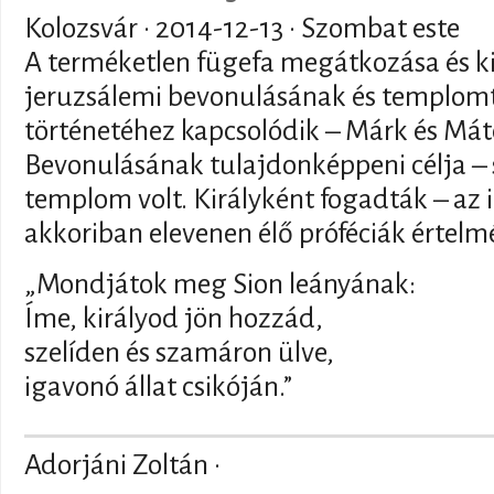
Kolozsvár ·
2014-12-13
· Szombat este
A terméketlen fügefa megátkozása és ki
jeruzsálemi bevonulásának és templomt
történetéhez kapcsolódik – Márk és Má
Bevonulásának tulajdonképpeni célja –
templom volt. Királyként fogadták – az i
akkoriban elevenen élő próféciák értelm
„Mondjátok meg Sion leányának:
Íme, királyod jön hozzád,
szelíden és szamáron ülve,
igavonó állat csikóján.”
Adorjáni Zoltán ·