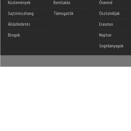
Közlemények
Bentlakás
Órarend
Sajtóvisszhang
Támogatók
Ösztöndíjak
Álláshirdetés
Erasmus
Blogok
Neptun
Segédanyagok