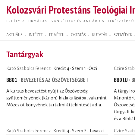
Ugrás
Kolozsvári Protestáns Teológiai I
tarta
ERDÉLY REFORMÁTUS, EVANGÉLIKUS ÉS UNITÁRIUS LELKÉSZKÉPZŐ
AKTUÁLIS
INTÉZET
FELVÉTELI
OKTATÁS
KUTATÁS
SZEMÉLYEK
Search form
Tantárgyak
Kató Szabolcs Ferencz
· Kredit 4 · Szem 1 · Őszi
Czire Szab
BB01 ·
BEVEZETÉS AZ ÓSZÖVETSÉGBE I
BB01U ·
B
A kurzus bevezetést nyújt az Ószövetség
A tárgy ir
gyűjteményének (kánon) kialakulásába, valamint
kánontörté
Mózes öt könyvének tartalmi áttekintését adja.
Ószövetség
tárgyalt k
és a Bibliá
Kató Szabolcs Ferencz
· Kredit 4 · Szem 2 · Tavaszi
Czire Szab