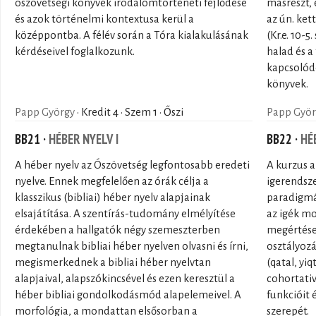
ószövetségi könyvek irodalomtörténeti fejlődése
másrészt,
és azok történelmi kontextusa kerül a
az ún. ket
középpontba. A félév során a Tóra kialakulásának
(Kr.e. 10-
kérdéseivel foglalkozunk.
halad és a
kapcsolódó
könyvek.
Papp György
· Kredit 4 · Szem 1 · Őszi
Papp Györ
BB21 ·
HÉBER NYELV I
BB22 ·
HÉ
A héber nyelv az Ószövetség legfontosabb eredeti
A kurzus a
nyelve. Ennek megfelelően az órák célja a
igerendsze
klasszikus (bibliai) héber nyelv alapjainak
paradigmá
elsajátítása. A szentírás-tudomány elmélyítése
az igék mo
érdekében a hallgatók négy szemeszterben
megértése.
megtanulnak bibliai héber nyelven olvasni és írni,
osztályozá
megismerkednek a bibliai héber nyelvtan
(qatal, yi
alapjaival, alapszókincsével és ezen keresztül a
cohortativ
héber bibliai gondolkodásmód alapelemeivel. A
funkcióit 
morfológia, a mondattan elsősorban a
szerepét.