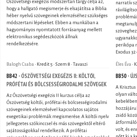
Ószövetségi exegézis módszertan tárgy célja az,
narratív 
hogy a hallgató megismerje és elsajátítsa a Biblia
rávilágíts
héber nyelvű szövegeinek elemzéséhez szükséges
problémáir
módszertani lépéseket. Ebben a munkában a
megtanuljo
hagyományos nyomtatott forrásanyag mellett
szöveghez
elektronikus segédeszközök állnak
ugyanakkor
rendelkezésére.
perikópa m
Exodus 32-
Balogh Csaba
· Kredit 5 · Szem 8 · Tavaszi
Éles Éva
· K
BB42 ·
ÓSZÖVETSÉGI EXEGÉZIS II: KÖLTŐI,
BB50 ·
ÚJ
PRÓFÉTAI ÉS BÖLCSESSÉGIRODALMI SZÖVEGEK
A Krisztus
olyan vál
Az Ószövetségi exegézis II kurzus célja az
kebelébe
Ószövetség költői, prófétai és bölcsességirodalmi
hozzájárul
szövegeinek elemzésével kapcsolatos sajátos
zsidó közö
exegetikai problémák megismerése. A költői nyelv
átformáló
jellegzetes szókinccsel és más szövegektől eltérő
volt, és e
sajátosságokkal rendelkezik. A prófétai
nőtt ki a 