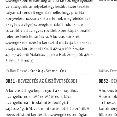
szövegekben eredetileg önálló kisebb egységekkel
van dolgunk, amelyeket egy későbbi szerkesztési
folyamat rendelt egymás mellé, hogy prófétai
könyveket hozzanak létre. Ennek megfelelően az
exegézis a végső szövegformából indul ki, de
továbbhalad az egyes rövidebb perikópák önálló
jelentésének feltárására. A kurzus konkrét
szövegek elemzésén keresztül mutatja be ezeket
a sajátos kérdéseket (Zsolt 42–43; 109; Ézsaiás
43:1–7; 49:1–6; Malakiás 3:13–17; Hab 2:1–5; Jób 42:1–
6; Péld 2; Préd 3).
Kállay Dezső
· Kredit 4 · Szem 1 · Őszi
Kállay Dez
BB51 ·
BEVEZETÉS AZ ÚJSZÖVETSÉGBE I
BB52 ·
BE
A kurzus átfogó képet nyújt a szinoptikus
A kurzus 
evangéliumok – Márk, Máté és Lukács
Apostolok 
evangéliuma – irodalmi és teológiai
– 1Thessz,
sajátosságairól, valamint történeti hátteréről. A
körülménye
bevezetéstani kérdések a szövegek és teológiai
főbb teol