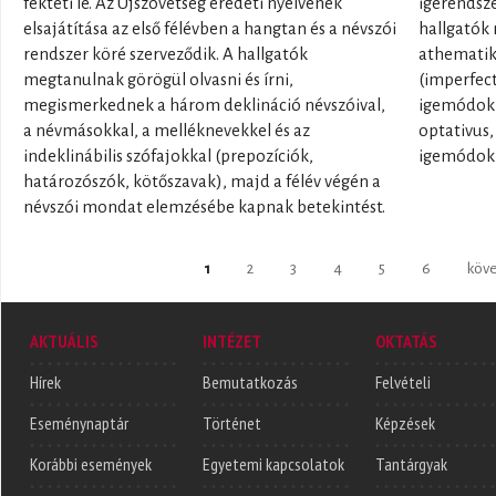
fekteti le. Az Újszövetség eredeti nyelvének
igerendsze
elsajátítása az első félévben a hangtan és a névszói
hallgatók
rendszer köré szerveződik. A hallgatók
athematiku
megtanulnak görögül olvasni és írni,
(imperfect
megismerkednek a három deklináció névszóival,
igemódokka
a névmásokkal, a melléknevekkel és az
optativus,
indeklinábilis szófajokkal (prepozíciók,
igemódokka
határozószók, kötőszavak), majd a félév végén a
névszói mondat elemzésébe kapnak betekintést.
Oldalak
1
2
3
4
5
6
köve
AKTUÁLIS
INTÉZET
OKTATÁS
Hírek
Bemutatkozás
Felvételi
Eseménynaptár
Történet
Képzések
Korábbi események
Egyetemi kapcsolatok
Tantárgyak