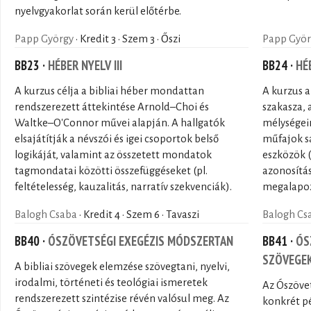
nyelvgyakorlat során kerül előtérbe.
Papp György
· Kredit 3 · Szem 3 · Őszi
Papp Györ
BB23 ·
HÉBER NYELV III
BB24 ·
HÉ
A kurzus célja a bibliai héber mondattan
A kurzus a
rendszerezett áttekintése Arnold–Choi és
szakasza, 
Waltke–O'Connor művei alapján. A hallgatók
mélységeir
elsajátítják a névszói és igei csoportok belső
műfajok sa
logikáját, valamint az összetett mondatok
eszközök (
tagmondatai közötti összefüggéseket (pl.
azonosítása
feltételesség, kauzalitás, narratív szekvenciák).
megalapoz
Balogh Csaba
· Kredit 4 · Szem 6 · Tavaszi
Balogh Cs
BB40 ·
ÓSZÖVETSÉGI EXEGÉZIS MÓDSZERTAN
BB41 ·
ÓS
SZÖVEGE
A bibliai szövegek elemzése szövegtani, nyelvi,
irodalmi, történeti és teológiai ismeretek
Az Ószövet
rendszerezett szintézise révén valósul meg. Az
konkrét pé