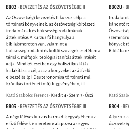
BB02 ·
BEVEZETÉS AZ ÓSZÖVETSÉGBE II
BB02U ·
B
Az Ószövetségi bevezetés II kurzus célja a
Irodalomtö
történeti könyveinek, az ószövetség költészeti
kánontörté
irodalmának és bölcsességirodalmának
Ószövetség
áttekintése. A kurzus fő hangsúlya a
szemináriu
bibliaismereten van, valamint a
könyvek ré
bölcsességirodalmi és költői szövegek esetében a
Bibliában 
témák, műfajok, teológiai tanítás áttekintését
adja. Mindkét esetben egy holisztikus látás
kialakítása a cél, azaz a könyveket az átívelő
elbeszélés (pl. Deuteronomisa történeti mű,
Krónikás történeti mű) függvényében, ill.
Kató Szabolcs Ferencz
· Kredit 4 · Szem 3 · Őszi
Kató Szabo
BB03 ·
BEVEZETÉS AZ ÓSZÖVETSÉGBE III
BB04 ·
BE
A négy féléves kurzus harmadik egységében az
A kurzus cé
előző félévek ismereteire alapozva az egyes
ószövetség