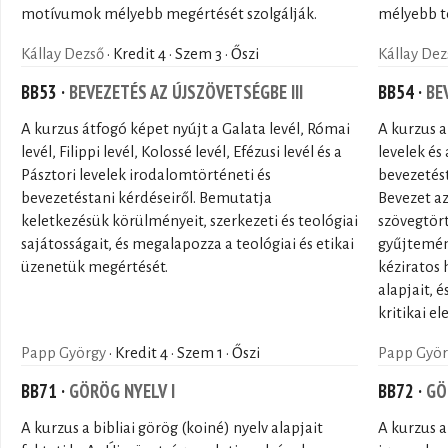
motívumok mélyebb megértését szolgálják.
mélyebb t
Kállay Dezső
· Kredit 4 · Szem 3 · Őszi
Kállay Dez
BB53 ·
BEVEZETÉS AZ ÚJSZÖVETSÉGBE III
BB54 ·
BE
A kurzus átfogó képet nyújt a Galata levél, Római
A kurzus a
levél, Filippi levél, Kolossé levél, Efézusi levél és a
levelek és
Pásztori levelek irodalomtörténeti és
bevezetést
bevezetéstani kérdéseiről. Bemutatja
Bevezet a
keletkezésük körülményeit, szerkezeti és teológiai
szövegtört
sajátosságait, és megalapozza a teológiai és etikai
gyűjtemén
üzenetük megértését.
kéziratos 
alapjait, é
kritikai e
Papp György
· Kredit 4 · Szem 1 · Őszi
Papp Györ
BB71 ·
GÖRÖG NYELV I
BB72 ·
GÖ
A kurzus a bibliai görög (koiné) nyelv alapjait
A kurzus a