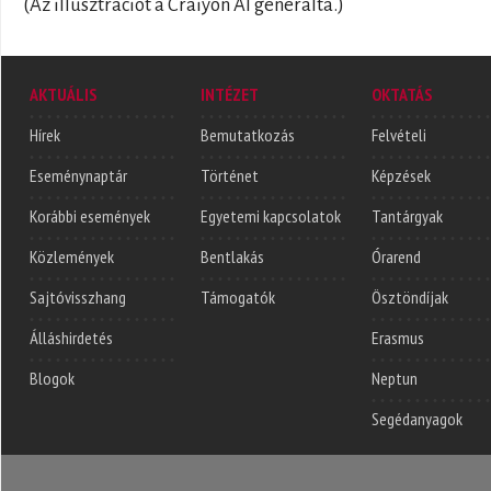
(Az illusztrációt a Craiyon AI generálta.)
AKTUÁLIS
INTÉZET
OKTATÁS
Hírek
Bemutatkozás
Felvételi
Eseménynaptár
Történet
Képzések
Korábbi események
Egyetemi kapcsolatok
Tantárgyak
Közlemények
Bentlakás
Órarend
Sajtóvisszhang
Támogatók
Ösztöndíjak
Álláshirdetés
Erasmus
Blogok
Neptun
Segédanyagok