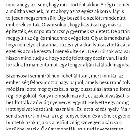
mint ahogy azt sem, hogy mi is történt akkor. A régi esemé
a múltba vesznek, mint ahogy az az egész akkori világ is
teljesen megsemmisült. Úgy beszélik, azelőtt mindenütt
emberek voltak. Olyan sokan, hogy házaikat egymásra
építették, és naponta törzsnyi gyermek született. De aztán
meggyúlt az ég, és mindennek vége lett. Olyat is mondanak
hogy némelyek hatalmas tüzes nyilakkal lyukasztották át 
eget, és azon keresztül menekültek el. De erről sok vita va
hiszen mind tudjuk, hogy az ég felett egy óceán van. Ha át i
fúrták a firmamentumot, egy tenger alján találták maguka
Bizonyosat semmiről nem lehet állítani, mert miután az
emberiség felocsúdott a nagy bajból, amely besurranó tol
módjára lepte meg éjszaka, a nagy pusztulás láttán elfordu
régi dolgoktól. Könyv nem sok maradt, és azok olvasását is
betiltották az óvilág nyelveivel együtt. Helyette egy addi
írott nyelvet kezdtünk használni. Ez lett a közös nyelv. Ma
senki sem érti mi van a régi könyvekben, és a vének egyen
büntetik azokat, akik a letűnt világ szövegeit akárcsak
kezükbe veszik. Ők úgy mondják, az a tudás vezetett az