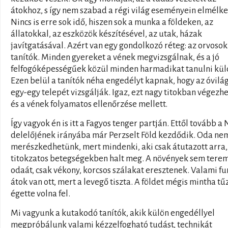
átokhoz, s így nem szabad a régi világ eseményein elmélke
Nincs is erre sok idő, hiszen sok a munka a földeken, az
állatokkal, az eszközök készítésével, az utak, házak
javítgatásával. Azért van egy gondolkozó réteg: az orvosok
tanítók. Minden gyereket a vének megvizsgálnak, és a jó
felfogóképességűek közül minden harmadikat tanulni kül
Ezen belül a tanítók néha engedélyt kapnak, hogy az óvilá
egy-egy telepét vizsgálják. Igaz, ezt nagy titokban végezhe
és a vének folyamatos ellenőrzése mellett.
Így vagyok én is itt a Fagyos tenger partján. Ettől tovább a
delelőjének irányába már Perzselt Föld kezdődik. Oda ne
merészkedhetünk, mert mindenki, aki csak átutazott arra,
titokzatos betegségekben halt meg. A növények sem tere
odaát, csak vékony, korcsos szálakat eresztenek. Valami fu
átok van ott, mert a levegő tiszta. A földet mégis mintha tű
égette volna fel.
Mi vagyunk a kutakodó tanítók, akik külön engedéllyel
megpróbálunk valami kézzelfogható tudást, technikát