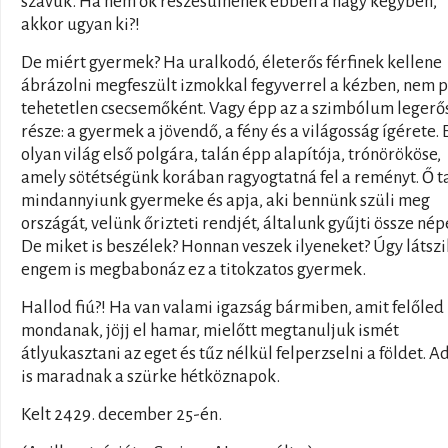
szavuk. Ha nem ők részesülnének ebben a nagy kegyben,
akkor ugyan ki?!
De miért gyermek? Ha uralkodó, életerős férfinek kellene
ábrázolni megfeszült izmokkal fegyverrel a kézben, nem 
tehetetlen csecsemőként. Vagy épp az a szimbólum leger
része: a gyermek a jövendő, a fény és a világosság ígérete. 
olyan világ első polgára, talán épp alapítója, trónörököse,
amely sötétségünk korában ragyogtatná fel a reményt. Ő t
mindannyiunk gyermeke és apja, aki bennünk szüli meg
országát, velünk őrizteti rendjét, általunk gyűjti össze nép
De miket is beszélek? Honnan veszek ilyeneket? Úgy látszi
engem is megbabonáz ez a titokzatos gyermek.
Hallod fiú?! Ha van valami igazság bármiben, amit felőled
mondanak, jöjj el hamar, mielőtt megtanuljuk ismét
átlyukasztani az eget és tűz nélkül felperzselni a földet. A
is maradnak a szürke hétköznapok.
Kelt 2429. december 25-én.