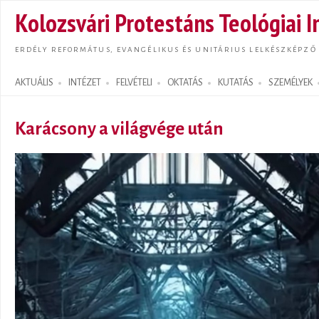
Ugrás
Kolozsvári Protestáns Teológiai I
tarta
ERDÉLY REFORMÁTUS, EVANGÉLIKUS ÉS UNITÁRIUS LELKÉSZKÉPZŐ
AKTUÁLIS
INTÉZET
FELVÉTELI
OKTATÁS
KUTATÁS
SZEMÉLYEK
Search form
Karácsony a világvége után