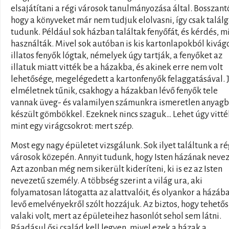
elsajátítani a régi városok tanulmányozása által. Bosszant
hogy a könyveket már nem tudjuk elolvasni, így csak találg
tudunk. Például sok házban találtak fenyőfát, és kérdés, mi
használták. Mivel sok autóban is kis kartonlapokból kivág
illatos fenyők lógtak, némelyek úgy tartják, a fenyőket az
illatuk miatt vitték be a házakba, és akinek erre nem volt
lehetősége, megelégedett a kartonfenyők felaggatásával. 
elméletnek tűnik, csakhogy a házakban lévő fenyők tele
vannak üveg- és valamilyen számunkra ismeretlen anyagb
készült gömbökkel. Ezeknek nincs szaguk… Lehet úgy vitté
mint egy virágcsokrot: mert szép.
Most egy nagy épületet vizsgálunk. Sok ilyet találtunk a ré
városok közepén. Annyit tudunk, hogy Isten házának nevez
Azt azonban még nem sikerült kideríteni, ki is ez az Isten
nevezetű személy. A többség szerint a világ ura, aki
folyamatosan látogatta az alattvalóit, és olyankor a házáb
levő emelvényekről szólt hozzájuk. Az biztos, hogy tehetős
valaki volt, mert az épületeihez hasonlót sehol sem látni.
Ráadásul ősi család kell legyen, mivel ezek a házak a