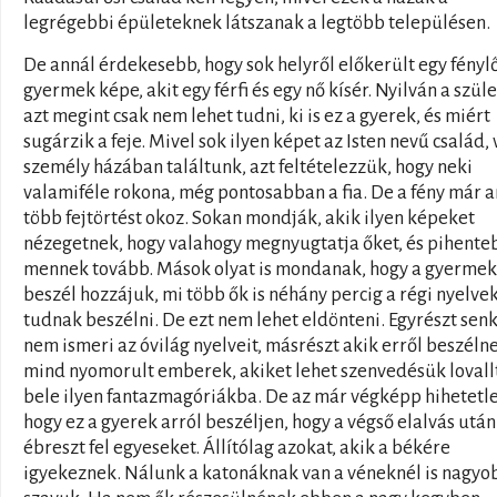
legrégebbi épületeknek látszanak a legtöbb településen.
De annál érdekesebb, hogy sok helyről előkerült egy fényl
gyermek képe, akit egy férfi és egy nő kísér. Nyilván a szüle
azt megint csak nem lehet tudni, ki is ez a gyerek, és miért
sugárzik a feje. Mivel sok ilyen képet az Isten nevű család,
személy házában találtunk, azt feltételezzük, hogy neki
valamiféle rokona, még pontosabban a fia. De a fény már 
több fejtörtést okoz. Sokan mondják, akik ilyen képeket
nézegetnek, hogy valahogy megnyugtatja őket, és pihent
mennek tovább. Mások olyat is mondanak, hogy a gyermek
beszél hozzájuk, mi több ők is néhány percig a régi nyelve
tudnak beszélni. De ezt nem lehet eldönteni. Egyrészt senk
nem ismeri az óvilág nyelveit, másrészt akik erről beszéln
mind nyomorult emberek, akiket lehet szenvedésük lovall
bele ilyen fantazmagóriákba. De az már végképp hihetetle
hogy ez a gyerek arról beszéljen, hogy a végső elalvás után
ébreszt fel egyeseket. Állítólag azokat, akik a békére
igyekeznek. Nálunk a katonáknak van a véneknél is nagyo