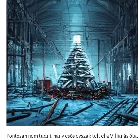
Pontosan nem tudni, hány esős évszak telt el a Villanás óta,