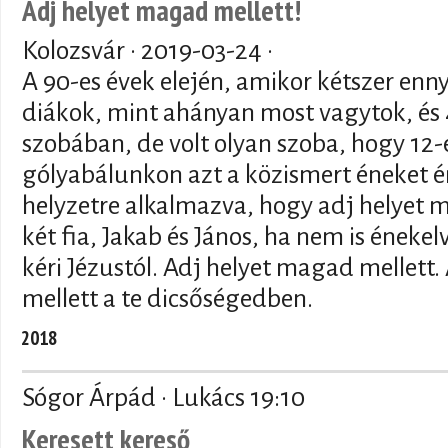
Adj helyet magad mellett!
Kolozsvár ·
2019-03-24
·
A 90-es évek elején, amikor kétszer enn
diákok, mint ahányan most vagytok, és 
szobában, de volt olyan szoba, hogy 12-e
gólyabálunkon azt a közismert éneket én
helyzetre alkalmazva, hogy adj helyet 
két fia, Jakab és János, ha nem is éneke
kéri Jézustól. Adj helyet magad mellett
mellett a te dicsőségedben.
2018
Sógor Árpád · Lukács 19:10
Keresett kereső