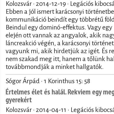
Kolozsvár ·
2014-12-19
· Legációs kibocs
Ebben a jól ismert karácsonyi történetb
kommunikáció beindít egy többrétű föl
Beindul egy dominó-effektus. Vagy egy 
elején ott vannak az angyalok, akik nag
láncreakció végén, a karácsonyi történet
vagyunk mi, akik hirdetjük az igét. És r
nem szakad meg itt, hanem a tőlünk hall
továbbmondják a minket hallgatók.
Sógor Árpád · 1 Korinthus 15: 58
Értelmes élet és halál. Rekviem egy me
gyerekért
Kolozsvár ·
2014-04-11
· Legációs kibocs