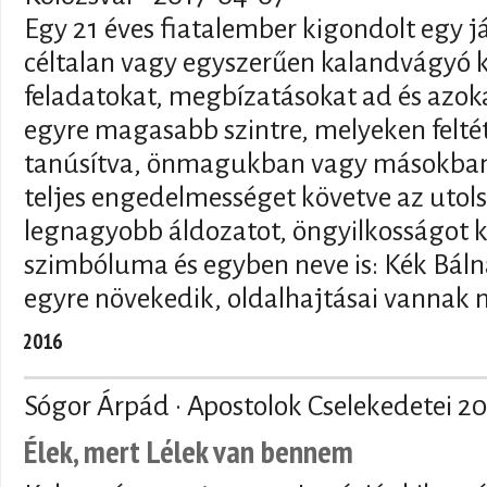
Egy 21 éves fiatalember kigondolt egy j
céltalan vagy egyszerűen kalandvágyó 
feladatokat, megbízatásokat ad és azoka
egyre magasabb szintre, melyeken felt
tanúsítva, önmagukban vagy másokban
teljes engedelmességet követve az utol
legnagyobb áldozatot, öngyilkosságot kö
szimbóluma és egyben neve is: Kék Bálna
egyre növekedik, oldalhajtásai vannak
2016
Sógor Árpád · Apostolok Cselekedetei 20
Élek, mert Lélek van bennem