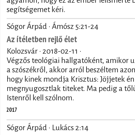
agyamon, hogy ez az ember felismerte b
segítségemet kéri.
Sógor Árpád · Ámósz 5:21-24
Az ítéletben rejlő élet
Kolozsvár ·
2018-02-11
·
Végzős teológiai hallgatóként, amikor u
a szószékről, akkor arról beszéltem azon
hogy kinek mondja Krisztus: Jöjjetek é
megnyugosztlak titeket. Ma pedig a tőlü
Istenről kell szólnom.
2017
Sógor Árpád · Lukács 2:14