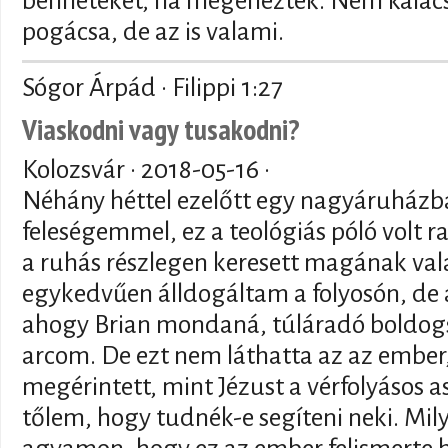
benneteket, ha megéheztek. Nem kalács,
pogácsa, de az is valami.
Sógor Árpád · Filippi 1:27
Viaskodni vagy tusakodni?
Kolozsvár ·
2018-05-16
·
Néhány héttel ezelőtt egy nagyáruházb
feleségemmel, ez a teológiás póló volt r
a ruhás részlegen keresett magának val
egykedvűen álldogáltam a folyosón, de
ahogy Brian mondaná, túláradó boldogs
arcom. De ezt nem láthatta az az ember,
megérintett, mint Jézust a vérfolyásos a
tőlem, hogy tudnék-e segíteni neki. Mily