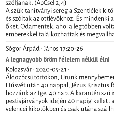
szóljanak. (ApCsel 2,4)
A szűk tanítványi sereg a Szentlélek kitö
és szóltak az ottlévőkhöz. És mindenki a
őket. Odamentek, ahol a legtöbben vol
emberekkel találkozhattak és megvallha
Sógor Árpád · János 17:20-26
A legnagyobb öröm félelem nélkül élni
Kolozsvár ·
2020-05-21
·
Áldozócsütörtökön, Urunk mennybemen
Húsvét után 40 nappal, Jézus Krisztus f
hozzánk az Ige. 40 nap. A karantén szó is
pestisjárványok idején 40 napig kellett 
velencei kikötőkben és csak utána szállh