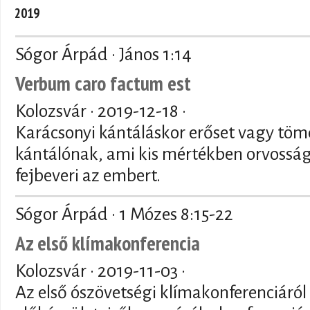
2019
Sógor Árpád · János 1:14
Verbum caro factum est
Kolozsvár ·
2019-12-18
·
Karácsonyi kántáláskor erőset vagy tömé
kántálónak, ami kis mértékben orvossá
fejbeveri az embert.
Sógor Árpád · 1 Mózes 8:15-22
Az első klímakonferencia
Kolozsvár ·
2019-11-03
·
Az első ószövetségi klímakonferenciáról