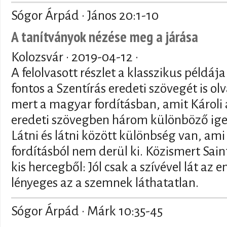
Sógor Árpád · János 20:1-10
A tanítványok nézése meg a járása
Kolozsvár ·
2019-04-12
·
A felolvasott részlet a klasszikus példá
fontos a Szentírás eredeti szövegét is olv
mert a magyar fordításban, amit Károli a 
eredeti szövegben három különböző ige 
Látni és látni között különbség van, ami
fordításból nem derül ki. Közismert Sai
kis hercegből: Jól csak a szívével lát az
lényeges az a szemnek láthatatlan.
Sógor Árpád · Márk 10:35-45