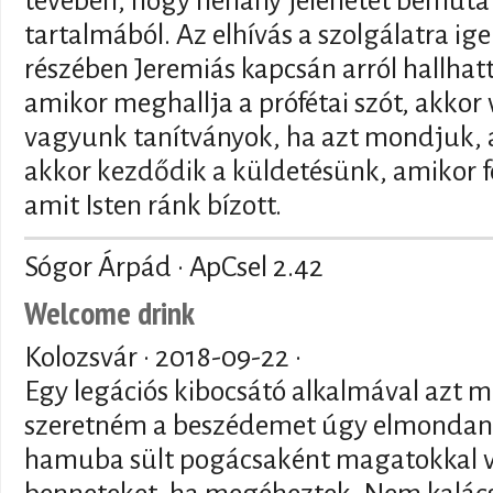
tévében, hogy néhány jelenetet bemutat
tartalmából. Az elhívás a szolgálatra ige
részében Jeremiás kapcsán arról hallha
amikor meghallja a prófétai szót, akkor 
vagyunk tanítványok, ha azt mondjuk, a
akkor kezdődik a küldetésünk, amikor fel
amit Isten ránk bízott.
Sógor Árpád · ApCsel 2.42
Welcome drink
Kolozsvár ·
2018-09-22
·
Egy legációs kibocsátó alkalmával azt
szeretném a beszédemet úgy elmondani,
hamuba sült pogácsaként magatokkal vi