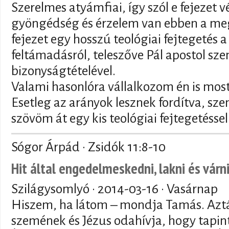
Szerelmes atyámfiai, így szól e fejezet 
gyöngédség és érzelem van ebben a meg
fejezet egy hosszú teológiai fejtegetés a h
feltámadásról, teleszőve Pál apostol sz
bizonyságtételével.
Valami hasonlóra vállalkozom én is most,
Esetleg az arányok lesznek fordítva, s
szövöm át egy kis teológiai fejtegetéssel
Sógor Árpád · Zsidók 11:8-10
Hit által engedelmeskedni, lakni és várn
Szilágysomlyó ·
2014-03-16
· Vasárnap
Hiszem, ha látom – mondja Tamás. Azt
szemének és Jézus odahívja, hogy tapin