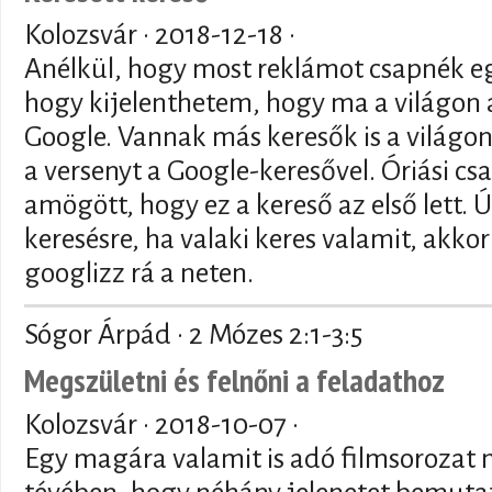
Kolozsvár ·
2018-12-18
·
Anélkül, hogy most reklámot csapnék eg
hogy kijelenthetem, hogy ma a világon a
Google. Vannak más keresők is a világon
a versenyt a Google-keresővel. Óriási c
amögött, hogy ez a kereső az első lett. 
keresésre, ha valaki keres valamit, akko
googlizz rá a neten.
Sógor Árpád · 2 Mózes 2:1-3:5
Megszületni és felnőni a feladathoz
Kolozsvár ·
2018-10-07
·
Egy magára valamit is adó filmsorozat