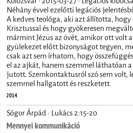
Kolozsvár ·
2015-03-27
· Legációs kibocs
Néhány évvel ezelőtti legációs jelentésbő
A kedves teológa, aki azt állította, hogy
Krisztussal és hogy gyökeresen megválto
mármint Jézus az övét, amikor ott volt a
gyülekezet előtt bizonyságot tegyen, m
csak azt sem írhatom, hogy összefügg
el az ajkát, hanem szemmel láthatóan a
jutott. Szemkontaktusról szó sem volt, le
szemmel hallgatott és reszketett.
2014
Sógor Árpád · Lukács 2:15-20
Mennyei kommunikáció