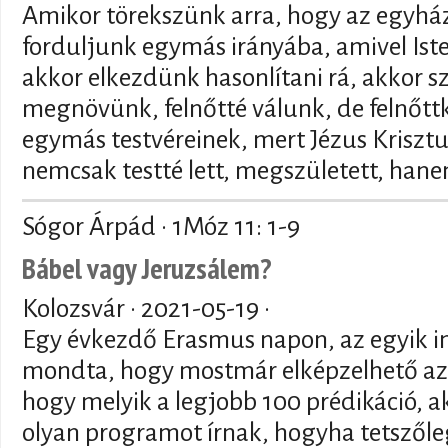
Amikor törekszünk arra, hogy az egyház
forduljunk egymás irányába, amivel Iste
akkor elkezdünk hasonlítani rá, akkor s
megnövünk, felnőtté válunk, de felnőt
egymás testvéreinek, mert Jézus Krisztu
nemcsak testté lett, megszületett, hane
Sógor Árpád · 1Móz 11: 1-9
Bábel vagy Jeruzsálem?
Kolozsvár ·
2021-05-19
·
Egy évkezdő Erasmus napon, az egyik i
mondta, hogy mostmár elképzelhető a
hogy melyik a legjobb 100 prédikáció, a
olyan programot írnak, hogyha tetszől