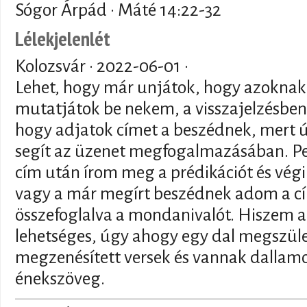
Sógor Árpád · Máté 14:22-32
Lélekjelenlét
Kolozsvár ·
2022-06-01
·
Lehet, hogy már unjátok, hogy azoknak a
mutatjátok be nekem, a visszajelzésb
hogy adjatok címet a beszédnek, mert 
segít az üzenet megfogalmazásában. Pe
cím után írom meg a prédikációt és végi
vagy a már megírt beszédnek adom a c
összefoglalva a mondanivalót. Hiszem a
lehetséges, úgy ahogy egy dal megszüle
megzenésített versek és vannak dallamo
énekszöveg.