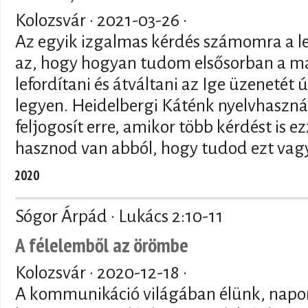
Kolozsvár ·
2021-03-26
·
Az egyik izgalmas kérdés számomra a le
az, hogy hogyan tudom elsősorban a 
lefordítani és átváltani az Ige üzenetét
legyen. Heidelbergi Káténk nyelvhaszn
feljogosít erre, amikor több kérdést is ez
hasznod van abból, hogy tudod ezt vagy
2020
Sógor Árpád · Lukács 2:10-11
A félelemből az örömbe
Kolozsvár ·
2020-12-18
·
A kommunikáció világában élünk, napon