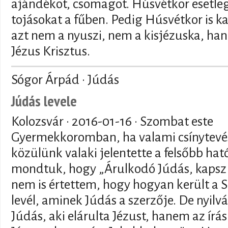
ajándékot, csomagot. Húsvétkor esetleg a
tojásokat a fűben. Pedig Húsvétkor is 
azt nem a nyuszi, nem a kisjézuska, ha
Jézus Krisztus.
Sógor Árpád · Júdás
Júdás levele
Kolozsvár ·
2016-01-16
· Szombat este
Gyermekkoromban, ha valami csínytevés 
közülünk valaki jelentette a felsőbb hat
mondtuk, hogy „Árulkodó Júdás, kapsz e
nem is értettem, hogy hogyan került a S
levél, aminek Júdás a szerzője. De nyilv
Júdás, aki elárulta Jézust, hanem az ír