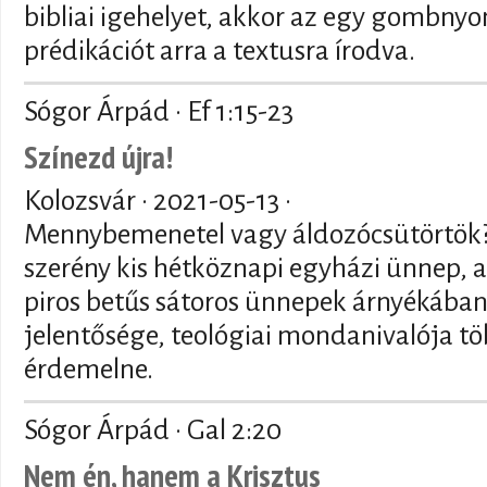
bibliai igehelyet, akkor az egy gombny
prédikációt arra a textusra írodva.
Sógor Árpád · Ef 1:15-23
Színezd újra!
Kolozsvár ·
2021-05-13
·
Mennybemenetel vagy áldozócsütörtök? 
szerény kis hétköznapi egyházi ünnep,
piros betűs sátoros ünnepek árnyékában
jelentősége, teológiai mondanivalója tö
érdemelne.
Sógor Árpád · Gal 2:20
Nem én, hanem a Krisztus