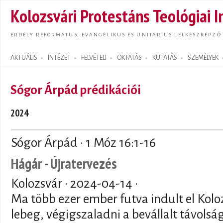
Ugrás
Kolozsvári Protestáns Teológiai I
tarta
ERDÉLY REFORMÁTUS, EVANGÉLIKUS ÉS UNITÁRIUS LELKÉSZKÉPZŐ
AKTUÁLIS
INTÉZET
FELVÉTELI
OKTATÁS
KUTATÁS
SZEMÉLYEK
Search form
Sógor Árpád prédikációi
2024
Sógor Árpád · 1 Móz 16:1-16
Hágár - Újratervezés
Kolozsvár ·
2024-04-14
·
Ma több ezer ember futva indult el Kolo
lebeg, végigszaladni a bevállalt távolság