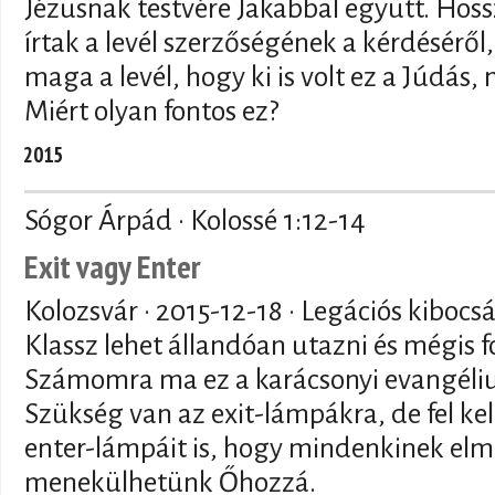
Jézusnak testvére Jakabbal együtt. Ho
írtak a levél szerzőségének a kérdésérő
maga a levél, hogy ki is volt ez a Júdás, m
Miért olyan fontos ez?
2015
Sógor Árpád · Kolossé 1:12-14
Exit vagy Enter
Kolozsvár ·
2015-12-18
· Legációs kibocs
Klassz lehet állandóan utazni és mégis 
Számomra ma ez a karácsonyi evangél
Szükség van az exit-lámpákra, de fel ke
enter-lámpáit is, hogy mindenkinek el
menekülhetünk Őhozzá.