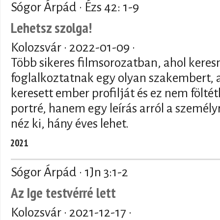
Sógor Árpád · Ézs 42: 1-9
Lehetsz szolga!
Kolozsvár ·
2022-01-09
·
Több sikeres filmsorozatban, ahol keres
foglalkoztatnak egy olyan szakembert, 
keresett ember profilját és ez nem fölté
portré, hanem egy leírás arról a személy
néz ki, hány éves lehet.
2021
Sógor Árpád · 1Jn 3:1-2
Az Ige testvérré lett
Kolozsvár ·
2021-12-17
·