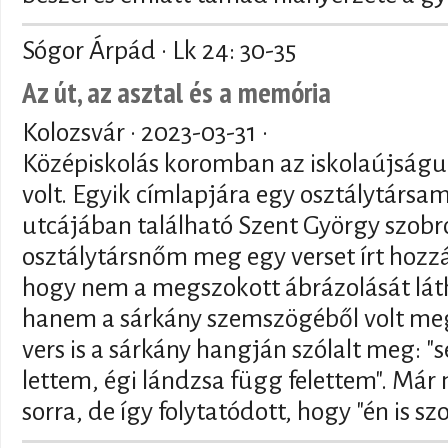
Sógor Árpád · Lk 24: 30-35
Az út, az asztal és a memória
Kolozsvár ·
2023-03-31
·
Középiskolás koromban az iskolaújság
volt. Egyik címlapjára egy osztálytársa
utcájában található Szent György szobr
osztálytársnőm meg egy verset írt hozzá.
hogy nem a megszokott ábrázolását lát
hanem a sárkány szemszögéből volt megö
vers is a sárkány hangján szólalt meg: "
lettem, égi lándzsa függ felettem". M
sorra, de így folytatódott, hogy "én is s