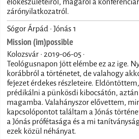
előkészületeiről, magáról a konferenciár
zárónyilatkozatról.
Sógor Árpád · Jónás 1
Mission (im)possible
Kolozsvár ·
2019-06-05
·
Teológusnapon jött elémbe ez az ige. N
korábbról a történetet, de valahogy akko
fejezet érdekes részleteire. Eldöntöttem
prédikálni a pünkösdi kibocsátón, aztán
magamba. Valahányszor elővettem, min
kapcsolópontot találtam a Jónás történet
a Jónás prófétasága és a mi tanítványsá
ezek közül néhányat.