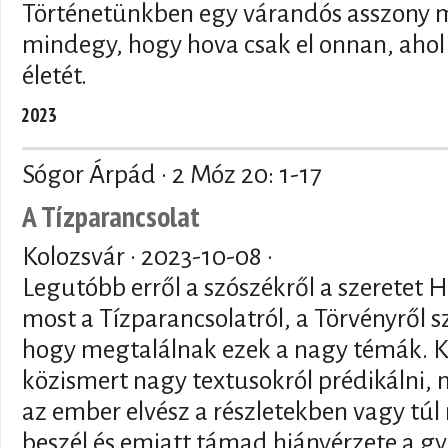
Történetünkben egy várandós asszony m
mindegy, hogy hova csak el onnan, ahol
életét.
2023
Sógor Árpád · 2 Móz 20: 1-17
A Tízparancsolat
Kolozsvár ·
2023-10-08
·
Legutóbb erről a szószékről a szeretet
most a Tízparancsolatról, a Törvényről sz
hogy megtalálnak ezek a nagy témák. K
közismert nagy textusokról prédikálni, m
az ember elvész a részletekben vagy tú
beszél és emiatt támad hiányérzete a g