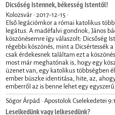
Dicsőség Istennek, békesség Istentől!
Kolozsvár ·
2017-12-15
·
Első legációmkor a római katolikus töb
legátus. A madéfalvi gondnok, János bác
köszönésemre így válaszolt: Dicsőség Is
régebbi köszönés, mint a Dicsértessék a 
csak érdekesnek találtam ezt a köszönést
most már meghatónak is, hogy egy kös
üzenet van, egy katolikus többségben é
ember büszke identitása, hite, az, ahog
emberről az is benne lehet egy egyszer
Sógor Árpád · Apostolok Cselekedetei 9:
Leselkedünk vagy lelkesedünk?