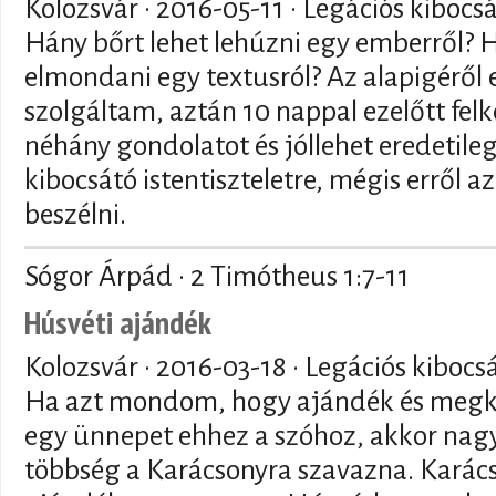
Kolozsvár ·
2016-05-11
· Legációs kibocs
Hány bőrt lehet lehúzni egy emberről? H
elmondani egy textusról? Az alapigéről e
szolgáltam, aztán 10 nappal ezelőtt fel
néhány gondolatot és jóllehet eredetile
kibocsátó istentiszteletre, mégis erről a
beszélni.
Sógor Árpád · 2 Timótheus 1:7-11
Húsvéti ajándék
Kolozsvár ·
2016-03-18
· Legációs kibocs
Ha azt mondom, hogy ajándék és megkér
egy ünnepet ehhez a szóhoz, akkor nagy
többség a Karácsonyra szavazna. Karács