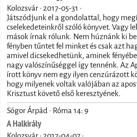
Kolozsvár ·
2017-05-31
·
Játszódjunk el a gondolattal, hogy meg
cselekedeteinkről szóló könyvet. Vagy l
mások írnak rólunk. Nem húznánk ki bel
fényben tűntet fel minket és csak azt 
amivel dicsekedhetünk, aminek fényéb
nagy valószínűséggel így tennénk. Az Ap
írott könyv nem egy ilyen cenzúrázott kö
hogy milyenek voltak valójában az apost
Krisztust követő első keresztyének.
Sógor Árpád · Róma 14: 9
A Halkirály
Kolozsvár ·
2017-04-07
·