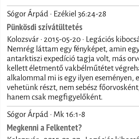
Sógor Árpád · Ezékiel 36:24-28
Pünkösdi szívátültetés
Kolozsvár ·
2015-05-20
· Legációs kibocs
Nemrég láttam egy fényképet, amin egy 
antarktiszi expedíció tagja volt, más 
kellett életmentő vakbélműtétet végreh
alkalommal mi is egy ilyen eseményen, 
vehetünk részt, nem sebész főorvosként
hanem csak megfigyelőként.
Sógor Árpád · Mk 16:1-8
Megkenni a Felkentet?