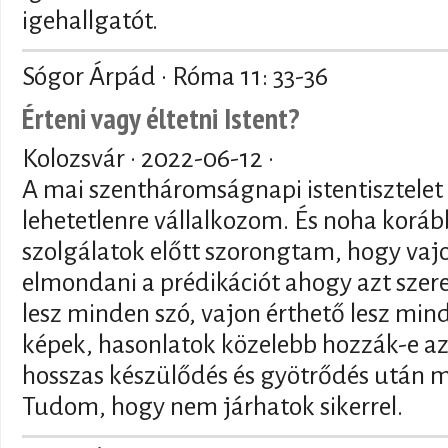
igehallgatót.
Sógor Árpád · Róma 11: 33-36
Érteni vagy éltetni Istent?
Kolozsvár ·
2022-06-12
·
A mai szentháromságnapi istentisztele
lehetetlenre vállalkozom. És noha koráb
szolgálatok előtt szorongtam, hogy vajo
elmondani a prédikációt ahogy azt szer
lesz minden szó, vajon érthető lesz min
képek, hasonlatok közelebb hozzák-e az
hosszas készülődés és gyötrődés után 
Tudom, hogy nem járhatok sikerrel.