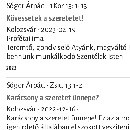
Sógor Árpád · 1Kor 13: 1-13
Kövessétek a szeretetet!
Kolozsvár ·
2023-02-19
·
Prófétai ima
Teremtő, gondviselő Atyánk, megváltó 
bennünk munkálkodó Szentélek Isten!
2022
Sógor Árpád · Zsid 13:1-2
Karácsony a szeretet ünnepe?
Kolozsvár ·
2022-12-16
·
Karácsony a szeretet ünnepe! Ez az a m
igehirdető általában el szokott veszíte