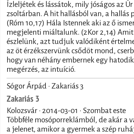
Ízleljétek és lássátok, mily jóságos az Úr
zsoltárban. A hit hallásból van, a hallás p
(Róm 10,17) Hála Istennek aki az ő ismer
megjelenti miáltalunk. (2Kor 2,14) Amit
észlelünk, azt tudjuk valódiként értelm
az öt érzékszervünk csődöt mond, cser
hogy van néhány embernek egy hatodik 
megérzés, az intuíció.
Sógor Árpád · Zakariás 3
Zakariás 3
Kolozsvár ·
2014-03-01
· Szombat este
Többféle mosóporreklámból, de akár a val
a jelenet, amikor a gyermek a szép ruháj