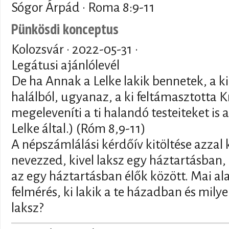
Sógor Árpád · Roma 8:9-11
Pünkösdi konceptus
Kolozsvár ·
2022-05-31
·
Legátusi ajánlólevél
De ha Annak a Lelke lakik bennetek, a ki
halálból, ugyanaz, a ki feltámasztotta Kr
megeleveníti a ti halandó testeiteket is 
Lelke által.) (Róm 8,9-11)
A népszámlálási kérdőív kitöltése azzal
nevezzed, kivel laksz egy háztartásban,
az egy háztartásban élők között. Mai al
felmérés, ki lakik a te házadban és mily
laksz?