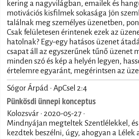
kering a nagyvilágban, emailek és han
motivációs kisfilmek sokasága jön szem
találnak meg személyes üzenetben, pon
Csak felületesen érintenek ezek az üzen
hatolnak? Egy-egy hatásos üzenet átad
csapat áll az egyszerűnek tűnő üzenet
minden szó és kép a helyén legyen, hass
értelemre egyaránt, megérintsen az üz
Sógor Árpád · ApCsel 2:4
Pünkösdi ünnepi konceptus
Kolozsvár ·
2020-05-27
·
Mindnyájan megteltek Szentlélekkel, és
kezdtek beszélni, úgy, ahogyan a Lélek 